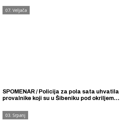
pakiranja šampona, sapuna i losiona...
07. Veljača
SPOMENAR / Policija za pola sata uhvatila
provalnike koji su u Šibeniku pod okriljem
nevremena ukrali 130 litara ulja, 28 panceta, 6
pršuta, vreću šećera i 10 metli za metenje
03. Srpanj
podova.