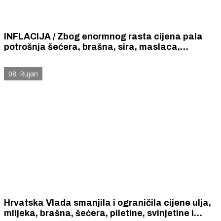
INFLACIJA / Zbog enormnog rasta cijena pala
potrošnja šećera, brašna, sira, maslaca,
čokolade, vrhnje, pancete, kolača, šampona...
08. Rujan
Hrvatska Vlada smanjila i ograničila cijene ulja,
mlijeka, brašna, šećera, piletine, svinjetine i