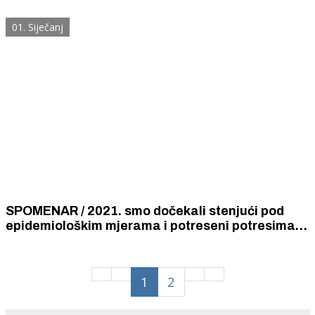
mljevenog mesa. Ti su artikli pojeftinili za preko
30 posto.
01. Siječanj
SPOMENAR / 2021. smo dočekali stenjući pod
epidemiološkim mjerama i potreseni potresima...
Prije 55 godina novu godinu čekalo se neveselo
zbog - nestašica jaja i šećera za kolače.
1
2