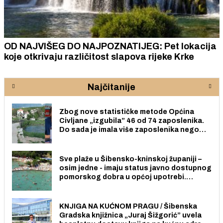
OD NAJVIŠEG DO NAJPOZNATIJEG: Pet lokacija
koje otkrivaju različitost slapova rijeke Krke
Najčitanije
Zbog nove statističke metode Općina
Civljane „izgubila” 46 od 74 zaposlenika.
Do sada je imala više zaposlenika nego
radno sposobnih osoba među svojih 170
stanovnika.
Sve plaže u Šibensko-kninskoj županiji –
osim jedne - imaju status javno dostupnog
pomorskog dobra u općoj upotrebi.
Pristup je slobodan i besplatan za sve
građane i posjetitelje.
KNJIGA NA KUĆNOM PRAGU / Šibenska
Gradska knjižnica „Juraj Šižgorić” uvela