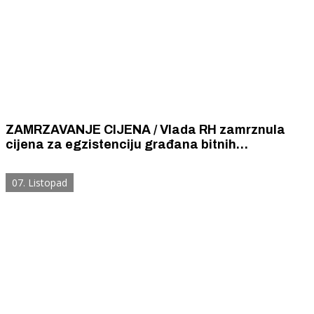
ZAMRZAVANJE CIJENA / Vlada RH zamrznula
cijena za egzistenciju građana bitnih
prehrambenih proizvoda. Neki će pojeftiniti, a
neki će biti malo skuplji. „Led” traje do 31. ožujka.
07. Listopad