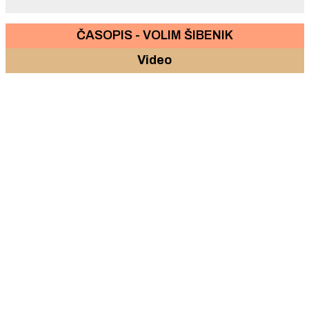
ČASOPIS - VOLIM ŠIBENIK
Video