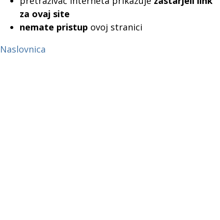
pretraživač interneta prikazuje
zastarjeli link
za ovaj site
nemate pristup
ovoj stranici
Naslovnica