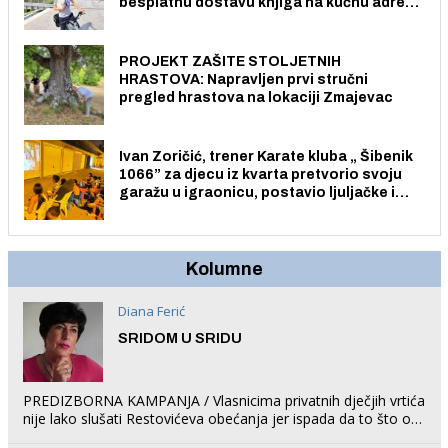
besplatnu dostavu knjiga na kućnu adresu
električnim biciklom.
PROJEKT ZAŠITE STOLJETNIH
HRASTOVA: Napravljen prvi stručni
pregled hrastova na lokaciji Zmajevac
Ivan Zoričić, trener Karate kluba „ Šibenik
1066” za djecu iz kvarta pretvorio svoju
garažu u igraonicu, postavio ljuljačke i
trampolin i organizirao dječje ljetno kino.
Kolumne
Diana Ferić
SRIDOM U SRIDU
PREDIZBORNA KAMPANJA / Vlasnicima privatnih dječjih vrtića
nije lako slušati Restovićeva obećanja jer ispada da to što oni
rade u Šibeniku ne postoji