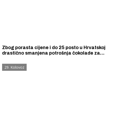
Zbog porasta cijene i do 25 posto u Hrvatskoj
drastično smanjena potrošnja čokolade za
kuhanje i kondoma, a porasla potrošnja šećera
koji je pojeftinio za 23 posto.
29. Kolovoz