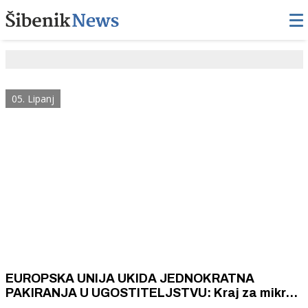
05. Lipanj
EUROPSKA UNIJA UKIDA JEDNOKRATNA
PAKIRANJA U UGOSTITELJSTVU: Kraj za mikro
vrećice s kečapom, šećerom i začinima i mala