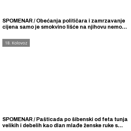
SPOMENAR / Obećanja političara i zamrzavanje
cijena samo je smokvino lišće na njihovu nemoć
da poduzme ono što treba da bi se stalo na kraj
rastu cijena.
18. Kolovoz
SPOMENAR / Pašticada po šibenski od feta tunja
velikih i debelih kao dlan mlađe ženske ruke s