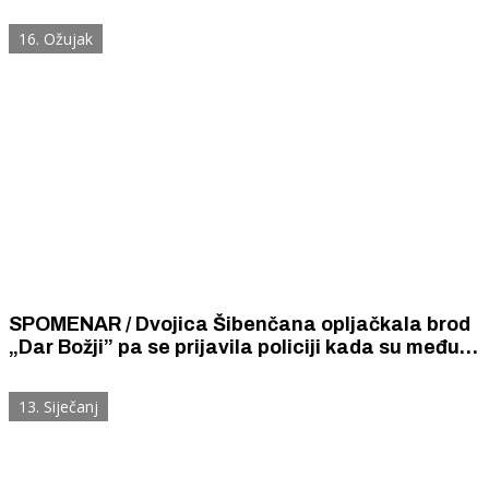
garofulićima i prošekom, a još bolje pravom
maraštinom skupljom od suha zlata.
16. Ožujak
SPOMENAR / Dvojica Šibenčana opljačkala brod
„Dar Božji” pa se prijavila policiji kada su među
vrećama kave i šećera našli paket od 10 kila
kokaina.
13. Siječanj