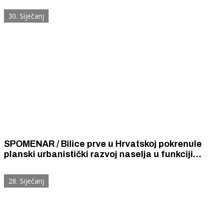
nekoliko tisuća Šibenčanki i Šibenčana.
30. Siječanj
SPOMENAR / Bilice prve u Hrvatskoj pokrenule
planski urbanistički razvoj naselja u funkciji
turizma. Naglasak je na valorizaciji Prukljanskog
jezera.
28. Siječanj