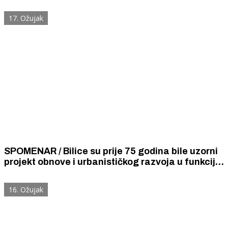
kolovoza 1945. godine.
17. Ožujak
SPOMENAR / Bilice su prije 75 godina bile uzorni
projekt obnove i urbanističkog razvoja u funkciji
turizma
16. Ožujak