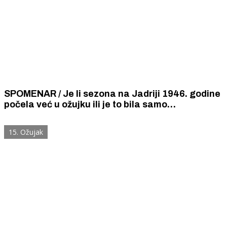
SPOMENAR / Je li sezona na Jadriji 1946. godine
počela već u ožujku ili je to bila samo
propaganda idiličnog života radnike klase u
socijalističkoj Jugoslaviji?
15. Ožujak