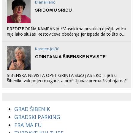
Diana Ferić
SRIDOM U SRIDU
PREDIZBORNA KAMPANJA / Vlasnicima privatnih dječjih vrtića
nije lako slušati Restovićeva obećanja jer ispada da to što oni
rade u Šibeniku ne postoji
Karmen Jelčić
GRINTANJA ŠIBENSKE NEVISTE
ŠIBENSKA NEVISTA OPET GRINTA:Slučaj AS EKO ili je li u
Šibeniku vuk pojeo magare, a profit ljubav prema životinjama?
GRAD ŠIBENIK
GRADSKI PARKING
FRA MA FU