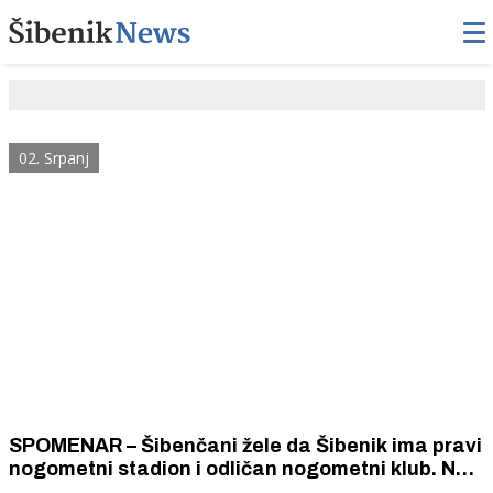
02. Srpanj
SPOMENAR – Šibenčani žele da Šibenik ima pravi
nogometni stadion i odličan nogometni klub. Na
uklanjanju kamenja i ravnanju terena radilo je