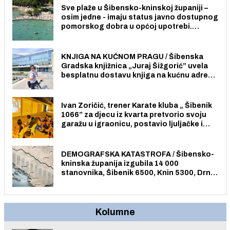
Sve plaže u Šibensko-kninskoj županiji –
osim jedne - imaju status javno dostupnog
pomorskog dobra u općoj upotrebi.
Pristup je slobodan i besplatan za sve
građane i posjetitelje.
KNJIGA NA KUĆNOM PRAGU / Šibenska
Gradska knjižnica „Juraj Šižgorić” uvela
besplatnu dostavu knjiga na kućnu adresu
električnim biciklom.
Ivan Zoričić, trener Karate kluba „ Šibenik
1066” za djecu iz kvarta pretvorio svoju
garažu u igraonicu, postavio ljuljačke i
trampolin i organizirao dječje ljetno kino.
DEMOGRAFSKA KATASTROFA / Šibensko-
kninska županija izgubila 14 000
stanovnika, Šibenik 6500, Knin 5300, Drniš
1758, Skradin 625, Vodice 275...
Kolumne