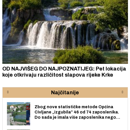
OD NAJVIŠEG DO NAJPOZNATIJEG: Pet lokacija
koje otkrivaju različitost slapova rijeke Krke
Najčitanije
Zbog nove statističke metode Općina
Civljane „izgubila” 46 od 74 zaposlenika.
Do sada je imala više zaposlenika nego
radno sposobnih osoba među svojih 170
stanovnika.