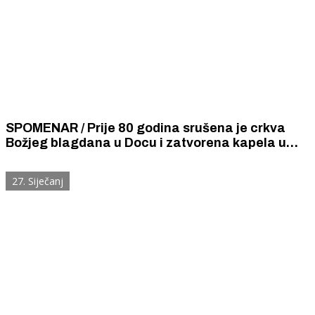
SPOMENAR / Prije 80 godina srušena je crkva
Božjeg blagdana u Docu i zatvorena kapela u
šibenskoj bolnici. Sestre milosrdnice uspjele su
spasiti kip Srca Isusova i sliku sv. Josipa.
27. Siječanj