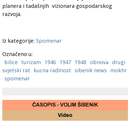
planera i tadašnjih vizionara gospodarskog
razvoja.
Iz kategorije:
Spomenar
Označeno u:
bilice
turizam
1946
1947
1948
obnova
drugi
svjetski rat
kucna radinost
sibenik news
mokhr
spomenar
ČASOPIS - VOLIM ŠIBENIK
Video