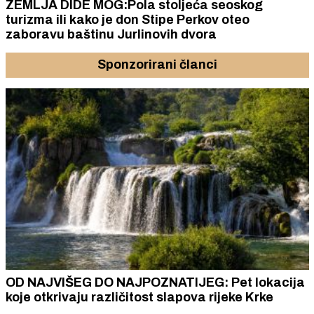
ZEMLJA DIDE MOG:Pola stoljeća seoskog
turizma ili kako je don Stipe Perkov oteo
zaboravu baštinu Jurlinovih dvora
Sponzorirani članci
OD NAJVIŠEG DO NAJPOZNATIJEG: Pet lokacija
koje otkrivaju različitost slapova rijeke Krke