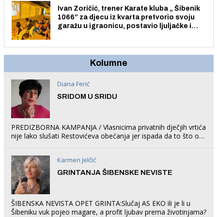
Ivan Zoričić, trener Karate kluba „ Šibenik
1066” za djecu iz kvarta pretvorio svoju
garažu u igraonicu, postavio ljuljačke i
trampolin i organizirao dječje ljetno kino.
Kolumne
Diana Ferić
SRIDOM U SRIDU
PREDIZBORNA KAMPANJA / Vlasnicima privatnih dječjih vrtića
nije lako slušati Restovićeva obećanja jer ispada da to što oni
rade u Šibeniku ne postoji
Karmen Jelčić
GRINTANJA ŠIBENSKE NEVISTE
ŠIBENSKA NEVISTA OPET GRINTA:Slučaj AS EKO ili je li u
Šibeniku vuk pojeo magare, a profit ljubav prema životinjama?