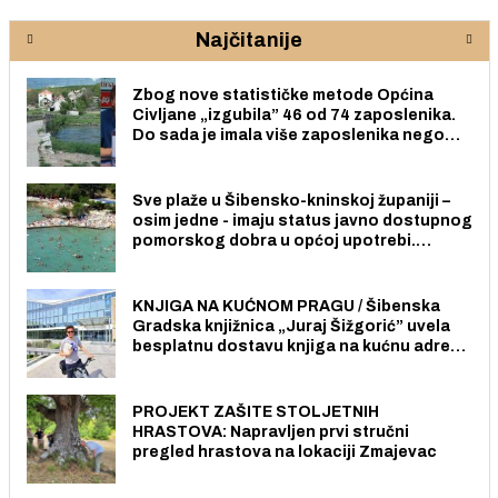
Najčitanije
Zbog nove statističke metode Općina
Civljane „izgubila” 46 od 74 zaposlenika.
Do sada je imala više zaposlenika nego
radno sposobnih osoba među svojih 170
stanovnika.
Sve plaže u Šibensko-kninskoj županiji –
osim jedne - imaju status javno dostupnog
pomorskog dobra u općoj upotrebi.
Pristup je slobodan i besplatan za sve
građane i posjetitelje.
KNJIGA NA KUĆNOM PRAGU / Šibenska
Gradska knjižnica „Juraj Šižgorić” uvela
besplatnu dostavu knjiga na kućnu adresu
električnim biciklom.
PROJEKT ZAŠITE STOLJETNIH
HRASTOVA: Napravljen prvi stručni
pregled hrastova na lokaciji Zmajevac