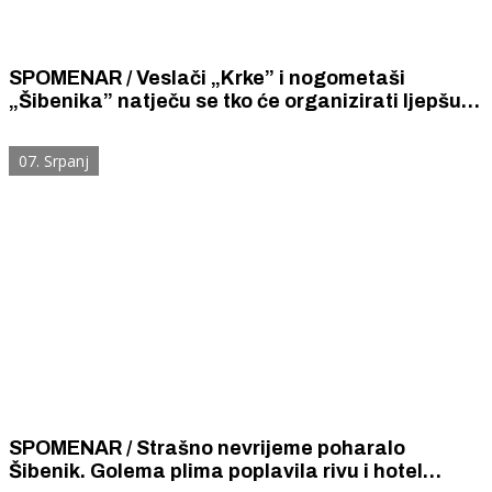
SPOMENAR / Veslači „Krke” i nogometaši
„Šibenika” natječu se tko će organizirati ljepšu
veseliju pokladnu zabavu. Krka je u prednosti
zbog svoje slavne čarobne „Krkine noći”.
07. Srpanj
SPOMENAR / Strašno nevrijeme poharalo
Šibenik. Golema plima poplavila rivu i hotel