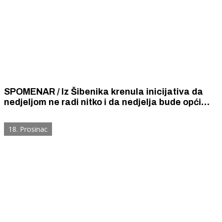
SPOMENAR / Iz Šibenika krenula inicijativa da
nedjeljom ne radi nitko i da nedjelja bude opći
dan odmora i počinka za sve
18. Prosinac