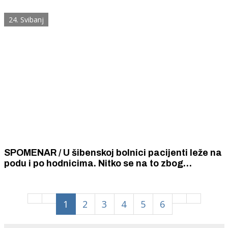
prelijevanja mora preko rive i plavljenja kuća
24. Svibanj
SPOMENAR / U šibenskoj bolnici pacijenti leže na
podu i po hodnicima. Nitko se na to zbog
požrtvovnih liječnika i anđeoskog medicinskog
osoblja.
1
2
3
4
5
6