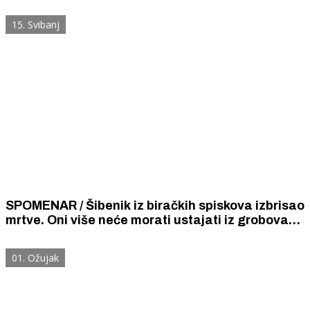
„Krka”. Zbog slapova koji izbiše iz kamena. Iz
Dolca evakuirane mnoge obitelji.
15. Svibanj
SPOMENAR / Šibenik iz biračkih spiskova izbrisao
mrtve. Oni više neće morati ustajati iz grobova
da bi glasali za kandidate po volji vladajućih
stranaka i poslušnike vlasti.
01. Ožujak