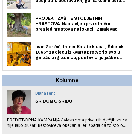
besplatnu dostavu knjiga na kućnu adresu
električnim biciklom.
PROJEKT ZAŠITE STOLJETNIH
HRASTOVA: Napravljen prvi stručni
pregled hrastova na lokaciji Zmajevac
Ivan Zoričić, trener Karate kluba „ Šibenik
1066” za djecu iz kvarta pretvorio svoju
garažu u igraonicu, postavio ljuljačke i
trampolin i organizirao dječje ljetno kino.
Kolumne
Diana Ferić
SRIDOM U SRIDU
PREDIZBORNA KAMPANJA / Vlasnicima privatnih dječjih vrtića
nije lako slušati Restovićeva obećanja jer ispada da to što oni
rade u Šibeniku ne postoji