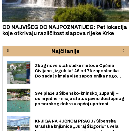
OD NAJVIŠEG DO NAJPOZNATIJEG: Pet lokacija
koje otkrivaju različitost slapova rijeke Krke
Najčitanije
Zbog nove statističke metode Općina
Civljane „izgubila” 46 od 74 zaposlenika.
Do sada je imala više zaposlenika nego
radno sposobnih osoba među svojih 170
stanovnika.
Sve plaže u Šibensko-kninskoj županiji –
osim jedne - imaju status javno dostupnog
pomorskog dobra u općoj upotrebi.
Pristup je slobodan i besplatan za sve
građane i posjetitelje.
KNJIGA NA KUĆNOM PRAGU / Šibenska
Gradska knjižnica „Juraj Šižgorić” uvela