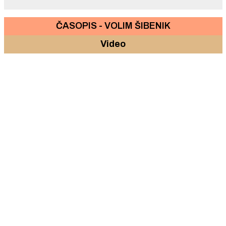
ČASOPIS - VOLIM ŠIBENIK
Video