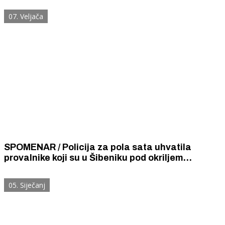
07. Veljača
SPOMENAR / Policija za pola sata uhvatila
provalnike koji su u Šibeniku pod okriljem
nevremena ukrali 130 litara ulja, 28 panceta, 6
pršuta, vreću šećera i 10 metli za metenje
05. Siječanj
podova.