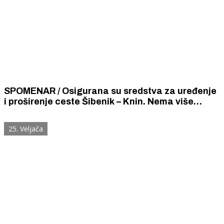
SPOMENAR / Osigurana su sredstva za uređenje
i proširenje ceste Šibenik – Knin. Nema više
praznih obećanja i odgode početka radova,
objavila je šibenska uprava 5. siječnja 1936.
25. Veljača
godine.