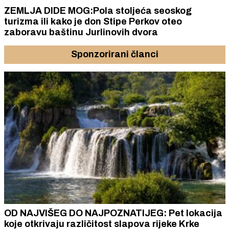
ZEMLJA DIDE MOG:Pola stoljeća seoskog
turizma ili kako je don Stipe Perkov oteo
zaboravu baštinu Jurlinovih dvora
Sponzorirani članci
OD NAJVIŠEG DO NAJPOZNATIJEG: Pet lokacija
koje otkrivaju različitost slapova rijeke Krke