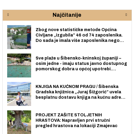
Najčitanije
Zbog nove statističke metode Općina
Civljane „izgubila” 46 od 74 zaposlenika.
Do sada je imala više zaposlenika nego
radno sposobnih osoba među svojih 170
stanovnika.
Sve plaže u Šibensko-kninskoj županiji –
osim jedne - imaju status javno dostupnog
pomorskog dobra u općoj upotrebi.
Pristup je slobodan i besplatan za sve
građane i posjetitelje.
KNJIGA NA KUĆNOM PRAGU / Šibenska
Gradska knjižnica „Juraj Šižgorić” uvela
besplatnu dostavu knjiga na kućnu adresu
električnim biciklom.
PROJEKT ZAŠITE STOLJETNIH
HRASTOVA: Napravljen prvi stručni
pregled hrastova na lokaciji Zmajevac