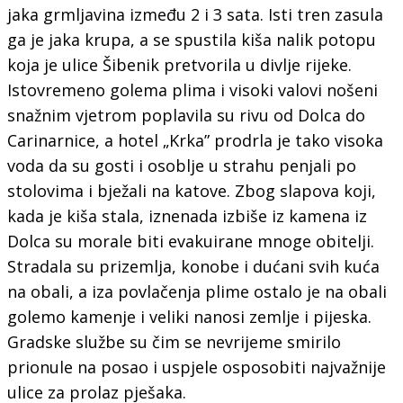
jaka grmljavina između 2 i 3 sata. Isti tren zasula
ga je jaka krupa, a se spustila kiša nalik potopu
koja je ulice Šibenik pretvorila u divlje rijeke.
Istovremeno golema plima i visoki valovi nošeni
snažnim vjetrom poplavila su rivu od Dolca do
Carinarnice, a hotel „Krka” prodrla je tako visoka
voda da su gosti i osoblje u strahu penjali po
stolovima i bježali na katove. Zbog slapova koji,
kada je kiša stala, iznenada izbiše iz kamena iz
Dolca su morale biti evakuirane mnoge obitelji.
Stradala su prizemlja, konobe i dućani svih kuća
na obali, a iza povlačenja plime ostalo je na obali
golemo kamenje i veliki nanosi zemlje i pijeska.
Gradske službe su čim se nevrijeme smirilo
prionule na posao i uspjele osposobiti najvažnije
ulice za prolaz pješaka.