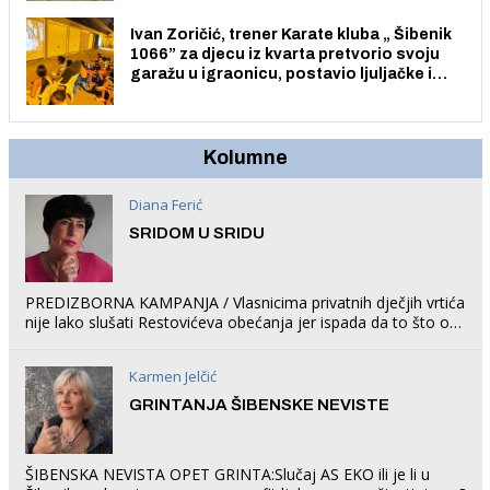
Ivan Zoričić, trener Karate kluba „ Šibenik
1066” za djecu iz kvarta pretvorio svoju
garažu u igraonicu, postavio ljuljačke i
trampolin i organizirao dječje ljetno kino.
Kolumne
Diana Ferić
SRIDOM U SRIDU
PREDIZBORNA KAMPANJA / Vlasnicima privatnih dječjih vrtića
nije lako slušati Restovićeva obećanja jer ispada da to što oni
rade u Šibeniku ne postoji
Karmen Jelčić
GRINTANJA ŠIBENSKE NEVISTE
ŠIBENSKA NEVISTA OPET GRINTA:Slučaj AS EKO ili je li u