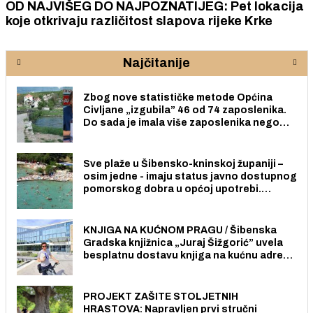
OD NAJVIŠEG DO NAJPOZNATIJEG: Pet lokacija
koje otkrivaju različitost slapova rijeke Krke
Najčitanije
Zbog nove statističke metode Općina
Civljane „izgubila” 46 od 74 zaposlenika.
Do sada je imala više zaposlenika nego
radno sposobnih osoba među svojih 170
stanovnika.
Sve plaže u Šibensko-kninskoj županiji –
osim jedne - imaju status javno dostupnog
pomorskog dobra u općoj upotrebi.
Pristup je slobodan i besplatan za sve
građane i posjetitelje.
KNJIGA NA KUĆNOM PRAGU / Šibenska
Gradska knjižnica „Juraj Šižgorić” uvela
besplatnu dostavu knjiga na kućnu adresu
električnim biciklom.
PROJEKT ZAŠITE STOLJETNIH
HRASTOVA: Napravljen prvi stručni