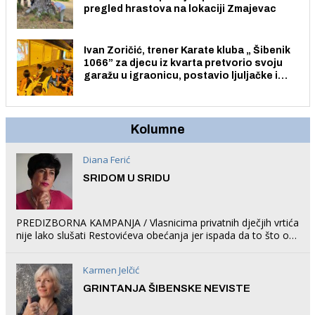
pregled hrastova na lokaciji Zmajevac
Ivan Zoričić, trener Karate kluba „ Šibenik
1066” za djecu iz kvarta pretvorio svoju
garažu u igraonicu, postavio ljuljačke i
trampolin i organizirao dječje ljetno kino.
Kolumne
Diana Ferić
SRIDOM U SRIDU
PREDIZBORNA KAMPANJA / Vlasnicima privatnih dječjih vrtića
nije lako slušati Restovićeva obećanja jer ispada da to što oni
rade u Šibeniku ne postoji
Karmen Jelčić
GRINTANJA ŠIBENSKE NEVISTE