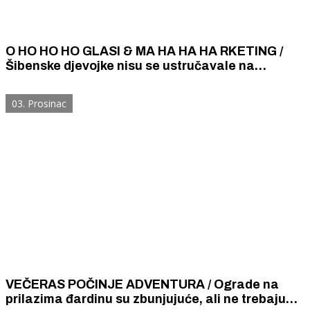
O HO HO HO GLASI & MA HA HA HA RKETING /
Šibenske djevojke nisu se ustručavale na
oglasnoj ploči obznaniti da su „činile ljubav u
đardinu”
03. Prosinac
VEČERAS POČINJE ADVENTURA / Ograde na
prilazima đardinu su zbunjujuće, ali ne trebaju