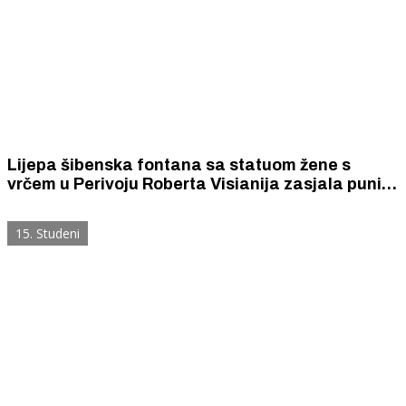
Lijepa šibenska fontana sa statuom žene s
vrčem u Perivoju Roberta Visianija zasjala punim
sjajem nakon restauracije
15. Studeni