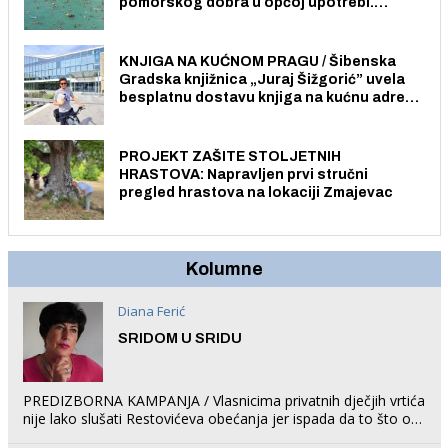
pomorskog dobra u općoj upotrebi.
Pristup je slobodan i besplatan za sve
građane i posjetitelje.
KNJIGA NA KUĆNOM PRAGU / Šibenska
Gradska knjižnica „Juraj Šižgorić” uvela
besplatnu dostavu knjiga na kućnu adresu
električnim biciklom.
PROJEKT ZAŠITE STOLJETNIH
HRASTOVA: Napravljen prvi stručni
pregled hrastova na lokaciji Zmajevac
Kolumne
Diana Ferić
SRIDOM U SRIDU
PREDIZBORNA KAMPANJA / Vlasnicima privatnih dječjih vrtića
nije lako slušati Restovićeva obećanja jer ispada da to što oni
rade u Šibeniku ne postoji