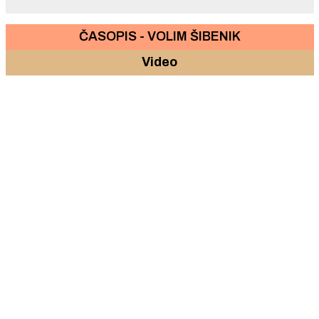
ČASOPIS - VOLIM ŠIBENIK
Video