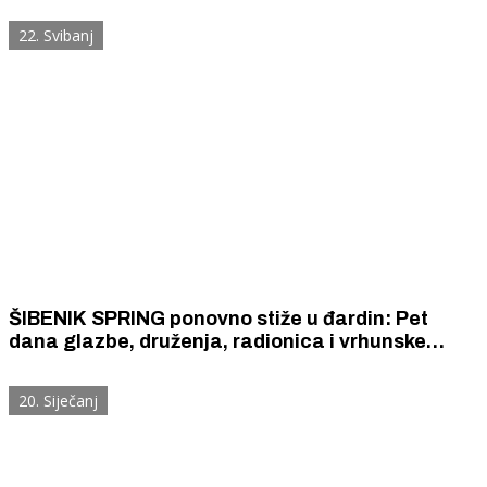
22. Svibanj
ŠIBENIK SPRING ponovno stiže u đardin: Pet
dana glazbe, druženja, radionica i vrhunske
spize u srcu grada
20. Siječanj