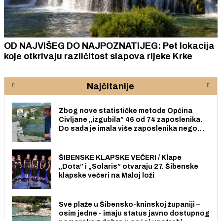
OD NAJVIŠEG DO NAJPOZNATIJEG: Pet lokacija
koje otkrivaju različitost slapova rijeke Krke
Najčitanije
Zbog nove statističke metode Općina
Civljane „izgubila” 46 od 74 zaposlenika.
Do sada je imala više zaposlenika nego
radno sposobnih osoba među svojih 170
stanovnika.
ŠIBENSKE KLAPSKE VEČERI / Klape
„Dota” i „Solaris” otvaraju 27. Šibenske
klapske večeri na Maloj loži
Sve plaže u Šibensko-kninskoj županiji –
osim jedne - imaju status javno dostupnog