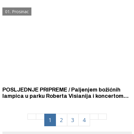
vam covid potvrde nego samo maske
01. Prosinac
POSLJEDNJE PRIPREME / Paljenjem božićnih
lampica u parku Roberta Visianija i koncertom
benda BluVinil u petak počinje Adventura
1
2
3
4