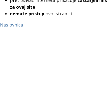
pretraživač interneta prikazuje
zastarjeli link
za ovaj site
nemate pristup
ovoj stranici
Naslovnica