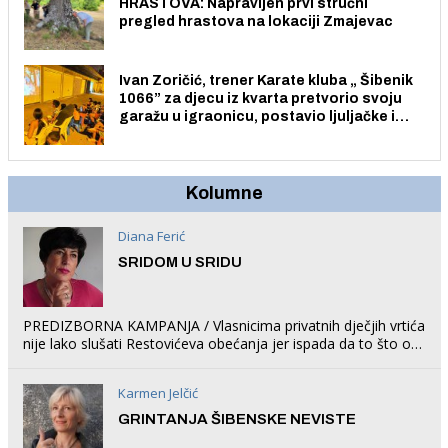
HRASTOVA: Napravljen prvi stručni
pregled hrastova na lokaciji Zmajevac
Ivan Zoričić, trener Karate kluba „ Šibenik
1066” za djecu iz kvarta pretvorio svoju
garažu u igraonicu, postavio ljuljačke i
trampolin i organizirao dječje ljetno kino.
Kolumne
Diana Ferić
SRIDOM U SRIDU
PREDIZBORNA KAMPANJA / Vlasnicima privatnih dječjih vrtića
nije lako slušati Restovićeva obećanja jer ispada da to što oni
rade u Šibeniku ne postoji
Karmen Jelčić
GRINTANJA ŠIBENSKE NEVISTE