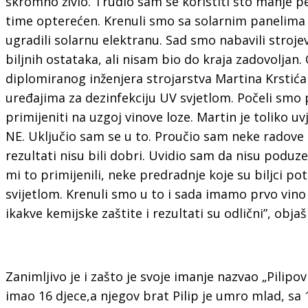
skromno živio. Trudio sam se koristiti što manje pe
time opterećen. Krenuli smo sa solarnim panelima
ugradili solarnu elektranu. Sad smo nabavili stroje
biljnih ostataka, ali nisam bio do kraja zadovolja
diplomiranog inženjera strojarstva Martina Krstića k
uređajima za dezinfekciju UV svjetlom. Počeli smo
primijeniti na uzgoj vinove loze. Martin je toliko u
NE. Uključio sam se u to. Proučio sam neke radove u
rezultati nisu bili dobri. Uvidio sam da nisu poduz
mi to primijenili, neke predradnje koje su biljci po
svijetlom. Krenuli smo u to i sada imamo prvo vino
ikakve kemijske zaštite i rezultati su odlični”, obja
Zanimljivo je i zašto je svoje imanje nazvao „Pilipov
imao 16 djece,a njegov brat Pilip je umro mlad, sa 1