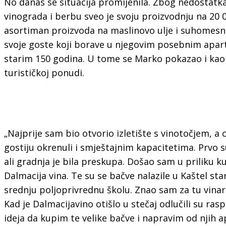
No danas se situacija promijenila. Zbog nedostatk
vinograda i berbu sveo je svoju proizvodnju na 20 00
asortiman proizvoda na maslinovo ulje i suhomesn
svoje goste koji borave u njegovim posebnim ap
starim 150 godina. U tome se Marko pokazao i kao i
turističkoj ponudi.
„Najprije sam bio otvorio izletište s vinotočjem, 
gostiju okrenuli i smještajnim kapacitetima. Prvo 
ali gradnja je bila preskupa. Došao sam u priliku k
Dalmacija vina. Te su se bačve nalazile u Kaštel st
srednju poljoprivrednu školu. Znao sam za tu vinarij
Kad je Dalmacijavino otišlo u stečaj odlučili su rasp
ideja da kupim te velike bačve i napravim od njih 