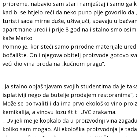
pripreme, nabavio sam stari namještaj i samo ga ka
kad bi se htjelo reći da neko puno pije govorilo da 
turisti sada mirne duše, uživajući, spavaju u bačva
apartmane uredili prije 8 godina i stalno smo osi
kaže Marko.
Pomno je, koristeći samo prirodne materijale uredio 
bočalište. On i njegova obitelj proizvode gotovo s
veći dio vina proda na „kućnom pragu”.
„Ja stalno objašnjavam svojih studentima da je tak
isplativiji nego da butelje prodajem restoranima”,
Može se pohvaliti i da ima prvo ekološko vino proi
kemikalija, a vinovu lozu štiti UVC zrakama.
„ Uvijek me je kopkalo da u proizvodnji vina zagađ
koliko sam mogao. Ali ekološka proizvodnja je tada