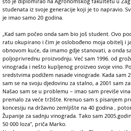
što je diplomirao na Agronomskog fakultetu u Zagre
studenata iz svoje generacije koji je to napravio. S
je imao samo 20 godina.
„Kad sam počeo onda sam bio još student. Ovo po
ratu okupirano i čim je oslobođeno moja obitelj i ja
obnovom kuće, da imamo gdje stanovati, a onda sa
poljoprivrednu proizvodnju. Već sam 1996. od grož
vinograda i nešto kupljenog proizveo svoje vino. Po
sredstvima podižem nasade vinograde. Kada sam 20
sam se na svoju djedovinu za stalno, a 2001 sam za
Našao sam se u problemu – imao sam previše vina z
premalo za veće tržište. Krenuo sam s pisanjem pr
koncesiju na državno zemljište na 40 godina , potom
Županije za sadnju vinograda. Tako sam 2005.godin
50 000 loza”, priča Marko.