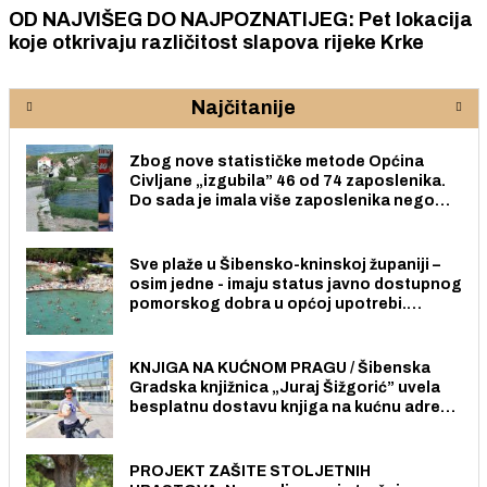
OD NAJVIŠEG DO NAJPOZNATIJEG: Pet lokacija
koje otkrivaju različitost slapova rijeke Krke
Najčitanije
Zbog nove statističke metode Općina
Civljane „izgubila” 46 od 74 zaposlenika.
Do sada je imala više zaposlenika nego
radno sposobnih osoba među svojih 170
stanovnika.
Sve plaže u Šibensko-kninskoj županiji –
osim jedne - imaju status javno dostupnog
pomorskog dobra u općoj upotrebi.
Pristup je slobodan i besplatan za sve
građane i posjetitelje.
KNJIGA NA KUĆNOM PRAGU / Šibenska
Gradska knjižnica „Juraj Šižgorić” uvela
besplatnu dostavu knjiga na kućnu adresu
električnim biciklom.
PROJEKT ZAŠITE STOLJETNIH