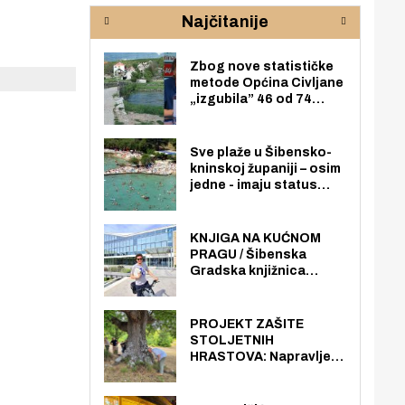
rijeke Krke
sud
Najčitanije
pod
zaj
Zbog nove statističke
metode Općina Civljane
„izgubila” 46 od 74
zaposlenika. Do sada je
imala više zaposlenika
nego radno sposobnih
Sve plaže u Šibensko-
osoba među svojih 170
kninskoj županiji – osim
stanovnika.
jedne - imaju status
javno dostupnog
pomorskog dobra u
općoj upotrebi. Pristup
KNJIGA NA KUĆNOM
je slobodan i besplatan
PRAGU / Šibenska
za sve građane i
Gradska knjižnica
posjetitelje.
„Juraj Šižgorić” uvela
besplatnu dostavu
knjiga na kućnu adresu
PROJEKT ZAŠITE
električnim biciklom.
STOLJETNIH
HRASTOVA: Napravljen
prvi stručni pregled
hrastova na lokaciji