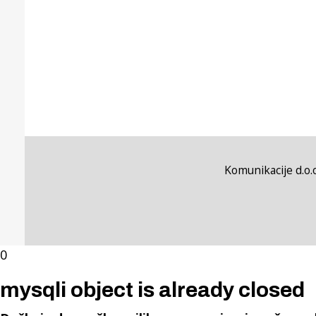
Komunikacije d.o.o
0
mysqli object is already closed