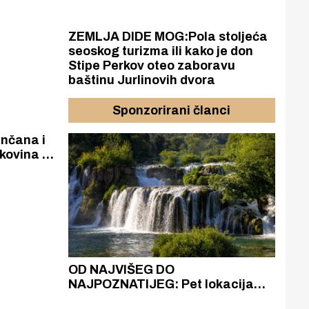
toru
ZEMLJA DIDE MOG:Pola stoljeća
seoskog turizma ili kako je don
Stipe Perkov oteo zaboravu
baštinu Jurlinovih dvora
Sponzorirani članci
enčana i
kovina sv.
azak
OD NAJVIŠEG DO
ZA
zgrađeno
NAJPOZNATIJEG: Pet lokacija
AKA
ru
koje otkrivaju različitost slapova
isku