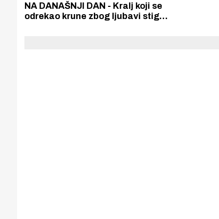
Puljanim
NA DANAŠNJI DAN - Kralj koji se
odrekao krune zbog ljubavi stigao
u Šibenik