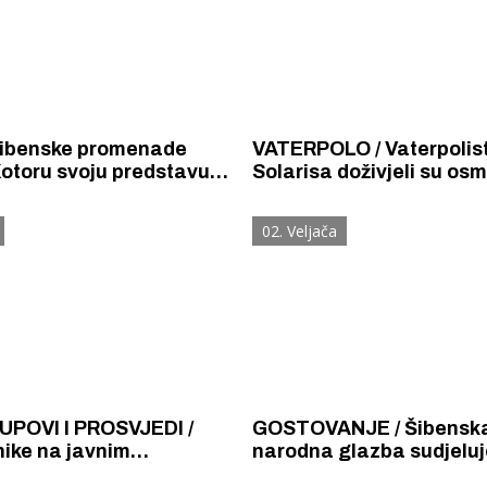
ibenske promenade
VATERPOLO / Vaterpolist
Kotoru svoju predstavu
Solarisa doživjeli su osm
 riči", kao gost HGI -a
za redom. Izgubili su i o
e
iz Kotora 20 :16
02. Veljača
UPOVI I PROSVJEDI /
GOSTOVANJE / Šibensk
ike na javnim
narodna glazba sudjeluj
 (i) u Hrvatskoj broje
proslavi sv. Tripuna i ko