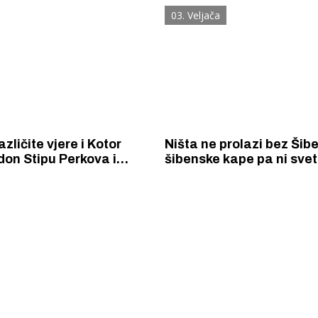
 Arhiva javnih skupova iz
puhačkih orkestara u Ko
03. Veljača
.
zličite vjere i Kotor
Ništa ne prolazi bez Šib
don Stipu Perkova i
šibenske kape pa ni svet
 Brajevića u dugo
Tripuna u Kotoru
tvo
 Krke iz prve ruke -
Šibenik spreman za dol
ostel Titius u
električnih autobusa: i
NP Krka u
12 punionica na kolodvo