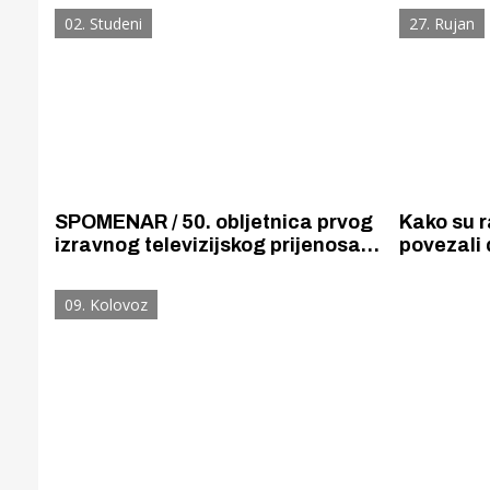
kluba na tom prestižnom
aktivisti
02. Studeni
27. Rujan
međunarodnom natjecanju.
Beograda
SPOMENAR / 50. obljetnica prvog
Kako su ra
izravnog televizijskog prijenosa
povezali 
sportskog događaja iz Šibenika –
Dimitrija
finalne utakmice vaterpolskog
prijateljs
09. Kolovoz
Kupa Solaris na bazenu u Crnici
Gornji tok
Otkrijte h
edukativnom kampusu 