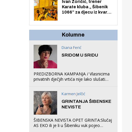
Zmajevac
Ivan Zoričić, trener
Karate kluba „ Šibenik
1066” za djecu iz kvarta
pretvorio svoju garažu
u igraonicu, postavio
ljuljačke i trampolin i
organizirao dječje
Kolumne
ljetno kino.
Diana Ferić
SRIDOM U SRIDU
PREDIZBORNA KAMPANJA / Vlasnicima
privatnih dječjih vrtića nije lako slušati
Restovićeva obećanja jer ispada da to
što oni rade u Šibeniku ne postoji
Karmen Jelčić
GRINTANJA ŠIBENSKE
NEVISTE
ŠIBENSKA NEVISTA OPET GRINTA:Slučaj
AS EKO ili je li u Šibeniku vuk pojeo
magare, a profit ljubav prema