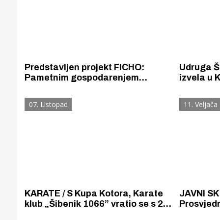
Predstavljen projekt FICHO:
Udruga Š
Pametnim gospodarenjem
izvela u 
otpadom do očuvanja UNESCO-
"Šibenske
ove baštine Šibenika, Mostara i
Crne Gor
07. Listopad
11. Veljača
Kotora
KARATE / S Kupa Kotora, Karate
JAVNI SK
klub „Šibenik 1066” vratio se s 25
Prosvjedn
medalja i titulom najuspješnijeg
skupovima