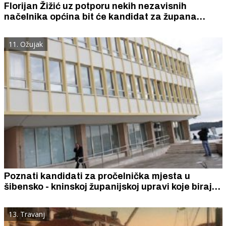
Florijan Žižić uz potporu nekih nezavisnih
načelnika općina bit će kandidat za župana
Šibensko - kninske županije
11. Ožujak
Poznati kandidati za pročelnička mjesta u
šibensko - kninskoj županijskoj upravi koje biraju
uoči lokalnih izbora
13. Travanj