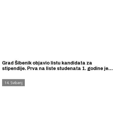
Grad Šibenik objavio listu kandidata za
stipendije. Prva na liste studenata 1. godine je
Patricia Vuković s ocjenom 4,99, a prvi na listi
studenata viših godina je Mario Guberina (5,0)
14. Svibanj