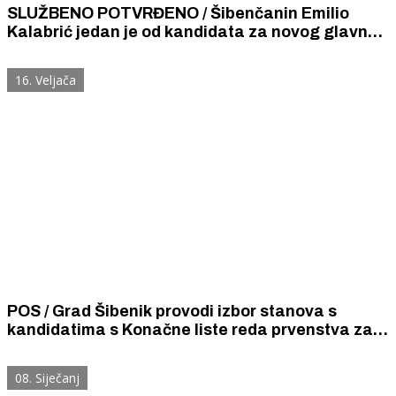
SLUŽBENO POTVRĐENO / Šibenčanin Emilio
Kalabrić jedan je od kandidata za novog glavnog
državnog odvjetnika
16. Veljača
POS / Grad Šibenik provodi izbor stanova s
kandidatima s Konačne liste reda prvenstva za
kupnju stana iz Programa društveno poticane
stanogradnje
08. Siječanj