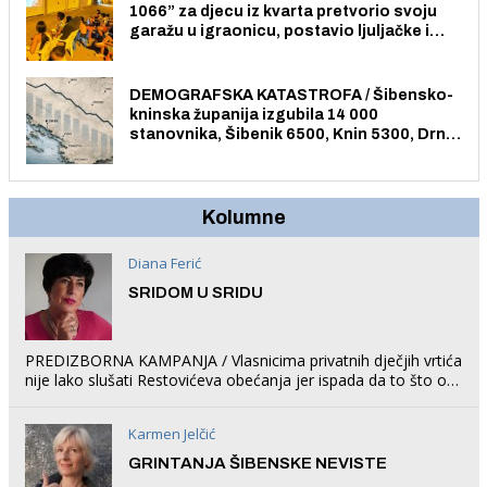
1066” za djecu iz kvarta pretvorio svoju
garažu u igraonicu, postavio ljuljačke i
trampolin i organizirao dječje ljetno kino.
DEMOGRAFSKA KATASTROFA / Šibensko-
kninska županija izgubila 14 000
stanovnika, Šibenik 6500, Knin 5300, Drniš
1758, Skradin 625, Vodice 275...
Kolumne
Diana Ferić
SRIDOM U SRIDU
PREDIZBORNA KAMPANJA / Vlasnicima privatnih dječjih vrtića
nije lako slušati Restovićeva obećanja jer ispada da to što oni
rade u Šibeniku ne postoji
Karmen Jelčić
GRINTANJA ŠIBENSKE NEVISTE