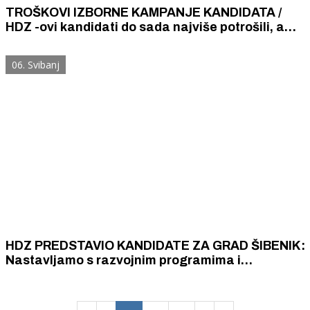
TROŠKOVI IZBORNE KAMPANJE KANDIDATA /
HDZ -ovi kandidati do sada najviše potrošili, a
neki koji su isto vidljivi u medijima valjda sve ili
većinu promidžbe stvaraju u kućnoj radinosti
06. Svibanj
HDZ PREDSTAVIO KANDIDATE ZA GRAD ŠIBENIK:
Nastavljamo s razvojnim programima i
konkretnim planom aktivnosti, kod nas nema
parola