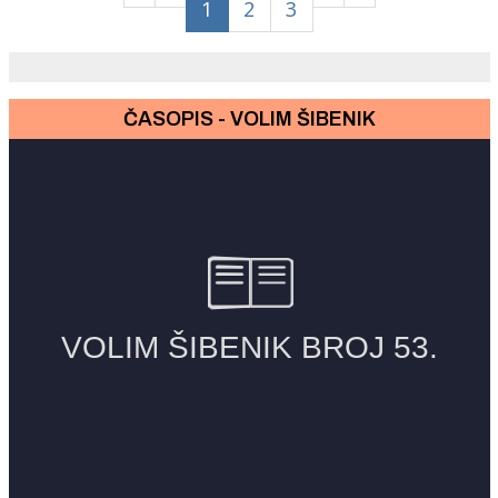
1
2
3
ČASOPIS - VOLIM ŠIBENIK