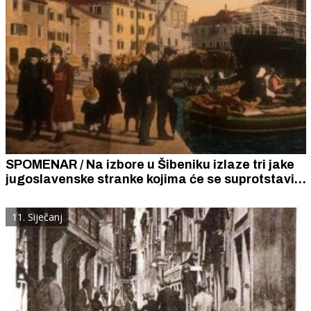
SPOMENAR / Na izbore u Šibeniku izlaze tri jake
jugoslavenske stranke kojima će se suprotstaviti
Radnička organizacija i hrvatski naglašene
Udruga vinogradara i Glas toverne
11. Siječanj