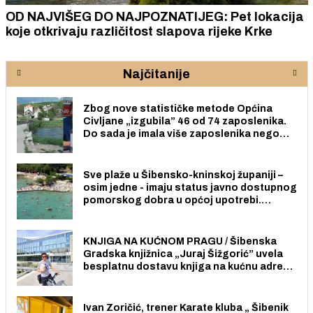
OD NAJVIŠEG DO NAJPOZNATIJEG: Pet lokacija
koje otkrivaju različitost slapova rijeke Krke
Najčitanije
Zbog nove statističke metode Općina
Civljane „izgubila” 46 od 74 zaposlenika.
Do sada je imala više zaposlenika nego
radno sposobnih osoba među svojih 170
stanovnika.
Sve plaže u Šibensko-kninskoj županiji –
osim jedne - imaju status javno dostupnog
pomorskog dobra u općoj upotrebi.
Pristup je slobodan i besplatan za sve
građane i posjetitelje.
KNJIGA NA KUĆNOM PRAGU / Šibenska
Gradska knjižnica „Juraj Šižgorić” uvela
besplatnu dostavu knjiga na kućnu adresu
električnim biciklom.
Ivan Zoričić, trener Karate kluba „ Šibenik