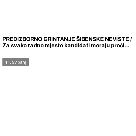
PREDIZBORNO GRINTANJE ŠIBENSKE NEVISTE /
Za svako radno mjesto kandidati moraju proći
neki test sposobnosti, a za gradonačelnika ili
župana to nije potrebno!
11. Svibanj