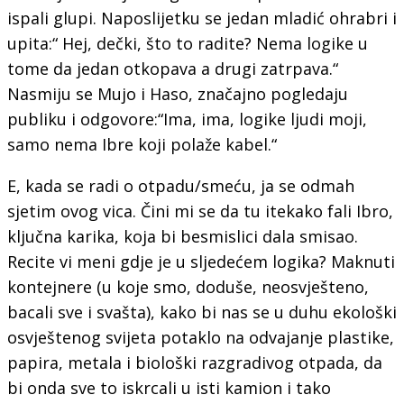
ispali glupi. Naposlijetku se jedan mladić ohrabri i
upita:“ Hej, dečki, što to radite? Nema logike u
tome da jedan otkopava a drugi zatrpava.“
Nasmiju se Mujo i Haso, značajno pogledaju
publiku i odgovore:“Ima, ima, logike ljudi moji,
samo nema Ibre koji polaže kabel.“
E, kada se radi o otpadu/smeću, ja se odmah
sjetim ovog vica. Čini mi se da tu itekako fali Ibro,
ključna karika, koja bi besmislici dala smisao.
Recite vi meni gdje je u sljedećem logika? Maknuti
kontejnere (u koje smo, doduše, neosvješteno,
bacali sve i svašta), kako bi nas se u duhu ekološki
osvještenog svijeta potaklo na odvajanje plastike,
papira, metala i biološki razgradivog otpada, da
bi onda sve to iskrcali u isti kamion i tako