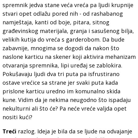
spremnik jedva stane veća vreća pa ljudi krupnije
stvari opet odlažu pored nih - od rashabanog
namještaja, kanti od boje, pitara, sitnog
građevinskog materijala, granja i sasušenog bilja,
velikih kutija do vreća s garderobom. Da bude
zabavnije, mnogima se dogodi da nakon što
naslone karticu na skener koji aktivira mehanizam
otvaranja spremnika, lipi uređaj se zablokira.
Pokušavaju ljudi dva tri puta pa isfrustirano
ostave vrećice sa strane jer svaki puta kada
prislone karticu uredno im komunalno skida
kune. Vidim da je nekima neugodno što ispadaju
nekulturni ali što će? Pa neće vreće valjda opet
nositi kući?
Treći
razlog. Ideja je bila da se ljude na odvajanje