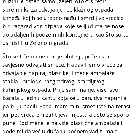
blizini je ostao samo „zeleni otok“ s četiri
spremnika za odvajanje reciklažnog otpada
između kojih se uredno nađu i smrdljive vrećice
bio razgradivog otpada koje se ljudima ne nose
do udaljenih podzemnih kontejnera kao što su to
osmislili u Zelenom gradu.
Što se tiče mene i moje obitelji, počeli smo
savjesno odvajati smeće. Nabavili smo vreće za
odvajanje papira, plastike, limene ambalaže,
stakla i biološki razgradivog, smrdljivog,
kuhinjskog otpada. Prije sam manje, više, sve
bacala u jednu kantu koja se u dan, dva napunila
pa bi ju bacili. Sada imam mini-smetlište na terasi
jer pet vreća em zahtijeva mjesta a usto se sporo
pune. Kod mene je najviše plastične ambalaže i
dođe mi da već u dućanu počnem vaditi male