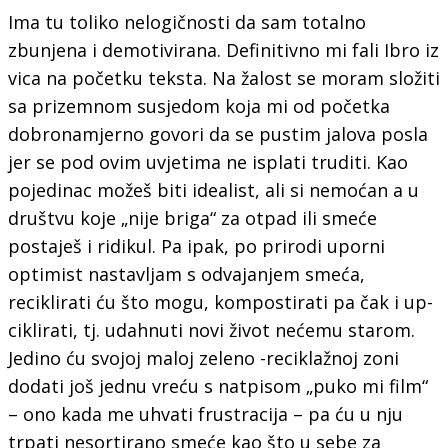
Ima tu toliko nelogičnosti da sam totalno
zbunjena i demotivirana. Definitivno mi fali Ibro iz
vica na početku teksta. Na žalost se moram složiti
sa prizemnom susjedom koja mi od početka
dobronamjerno govori da se pustim jalova posla
jer se pod ovim uvjetima ne isplati truditi. Kao
pojedinac možeš biti idealist, ali si nemoćan a u
društvu koje „nije briga“ za otpad ili smeće
postaješ i ridikul. Pa ipak, po prirodi uporni
optimist nastavljam s odvajanjem smeća,
reciklirati ću što mogu, kompostirati pa čak i up-
ciklirati, tj. udahnuti novi život nećemu starom.
Jedino ću svojoj maloj zeleno -reciklažnoj zoni
dodati još jednu vreću s natpisom „puko mi film“
– ono kada me uhvati frustracija – pa ću u nju
trpati nesortirano smeće kao što u sebe za