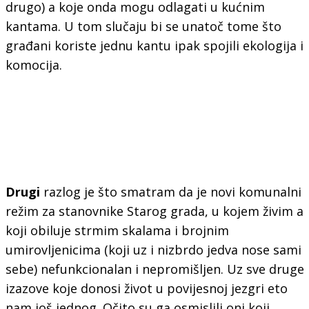
drugo) a koje onda mogu odlagati u kućnim
kantama. U tom slučaju bi se unatoč tome što
građani koriste jednu kantu ipak spojili ekologija i
komocija.
Drugi
razlog je što smatram da je novi komunalni
režim za stanovnike Starog grada, u kojem živim a
koji obiluje strmim skalama i brojnim
umirovljenicima (koji uz i nizbrdo jedva nose sami
sebe) nefunkcionalan i nepromišljen. Uz sve druge
izazove koje donosi život u povijesnoj jezgri eto
nam još jednog. Očito su ga osmislili oni koji