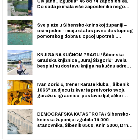
Civljane „izgubila” 46 od 74 zaposlenika.
Do sada je imala više zaposlenika nego
radno sposobnih osoba među svojih 170
stanovnika.
Sve plaže u Šibensko-kninskoj županiji –
osim jedne - imaju status javno dostupnog
pomorskog dobra u općoj upotrebi.
Pristup je slobodan i besplatan za sve
građane i posjetitelje.
KNJIGA NA KUĆNOM PRAGU / Šibenska
Gradska knjižnica „Juraj Šižgorić” uvela
besplatnu dostavu knjiga na kućnu adresu
električnim biciklom.
Ivan Zoričić, trener Karate kluba „ Šibenik
1066” za djecu iz kvarta pretvorio svoju
garažu u igraonicu, postavio ljuljačke i
trampolin i organizirao dječje ljetno kino.
DEMOGRAFSKA KATASTROFA / Šibensko-
kninska županija izgubila 14 000
stanovnika, Šibenik 6500, Knin 5300, Drniš
1758, Skradin 625, Vodice 275...