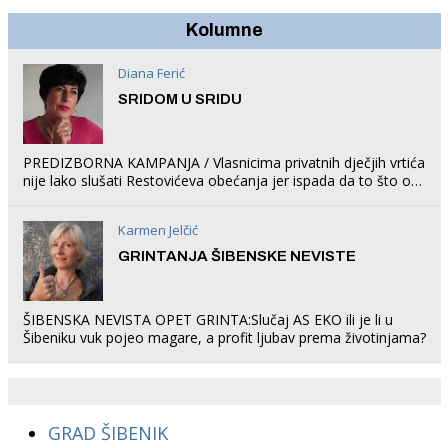
Kolumne
Diana Ferić
SRIDOM U SRIDU
PREDIZBORNA KAMPANJA / Vlasnicima privatnih dječjih vrtića
nije lako slušati Restovićeva obećanja jer ispada da to što oni
rade u Šibeniku ne postoji
Karmen Jelčić
GRINTANJA ŠIBENSKE NEVISTE
ŠIBENSKA NEVISTA OPET GRINTA:Slučaj AS EKO ili je li u
Šibeniku vuk pojeo magare, a profit ljubav prema životinjama?
GRAD ŠIBENIK