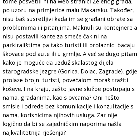
tome posvetili ni na web stranici Zelenog grada,
po uzoru na primjerice malu Makarsku. Također,
nisu baš susretljivi kada im se građani obrate sa
problemima ili pitanjima. Maknuli su kontejnere a
nisu postavili kante za smeće čak ni na
parkiralištima pa tako turisti ili prolaznici bacaju
škovace pod aute ili u grmlje. A već se dugo pitam
kako je moguće da uzduž skalastog dijela
starogradske jezgre (Gorica, Dolac, Zagrađe), gdje
prolaze brojni turisti, povećalom moraš tražiti
koševe. I na kraju, zašto javne službe postupaju s
nama, građanima, kao s ovcama? Oni nešto
smisle i odrede bez komunikacije i konzultacije s
nama, korisnicima njihovih usluga. Zar nije
logično da bi se zajedničkim naporima našla
najkvalitetnija rješenja?