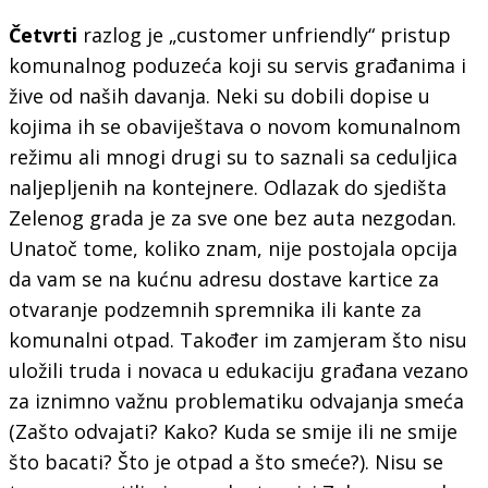
Četvrti
razlog je „customer unfriendly“ pristup
komunalnog poduzeća koji su servis građanima i
žive od naših davanja. Neki su dobili dopise u
kojima ih se obaviještava o novom komunalnom
režimu ali mnogi drugi su to saznali sa ceduljica
naljepljenih na kontejnere. Odlazak do sjedišta
Zelenog grada je za sve one bez auta nezgodan.
Unatoč tome, koliko znam, nije postojala opcija
da vam se na kućnu adresu dostave kartice za
otvaranje podzemnih spremnika ili kante za
komunalni otpad. Također im zamjeram što nisu
uložili truda i novaca u edukaciju građana vezano
za iznimno važnu problematiku odvajanja smeća
(Zašto odvajati? Kako? Kuda se smije ili ne smije
što bacati? Što je otpad a što smeće?). Nisu se