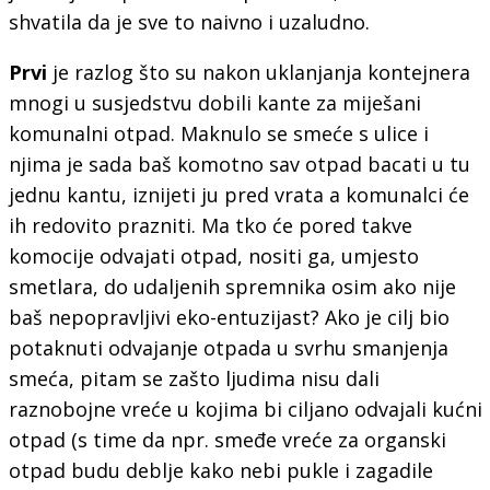
shvatila da je sve to naivno i uzaludno.
Prvi
je razlog što su nakon uklanjanja kontejnera
mnogi u susjedstvu dobili kante za miješani
komunalni otpad. Maknulo se smeće s ulice i
njima je sada baš komotno sav otpad bacati u tu
jednu kantu, iznijeti ju pred vrata a komunalci će
ih redovito prazniti. Ma tko će pored takve
komocije odvajati otpad, nositi ga, umjesto
smetlara, do udaljenih spremnika osim ako nije
baš nepopravljivi eko-entuzijast? Ako je cilj bio
potaknuti odvajanje otpada u svrhu smanjenja
smeća, pitam se zašto ljudima nisu dali
raznobojne vreće u kojima bi ciljano odvajali kućni
otpad (s time da npr. smeđe vreće za organski
otpad budu deblje kako nebi pukle i zagadile