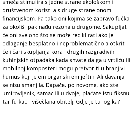
smeća stimulira s jedne strane ekološkom i
društvenom koristi a s druge strane onom
financijskom. Pa tako oni kojima se zapravo fućka
za okoliš ipak nađu rezona u drugome. Sakupljat
će oni sve ono što se može reciklirati ako je
odlaganje besplatno i neproblematično a otkrit
će i čari skupljanja kora i drugih razgradivih
kuhinjskih otpadaka kada shvate da ga u vrtliću ili
mobilnoj komposteri mogu pretvoriti u hranjivi
humus koji je em organski em jeftin. Ali davanja
se nisu smanjila. Dapače, po novome, ako ste
umirovljenik, samac ili u dvoje, plaćate istu fiksnu
tarifu kao i višečlana obitelj. Gdje je tu logika?