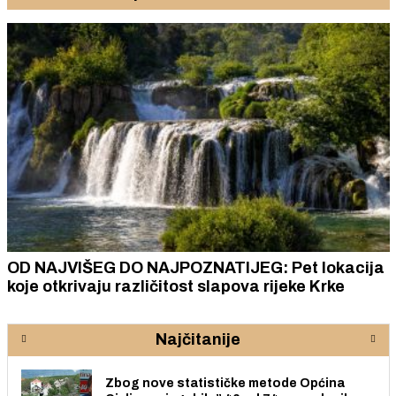
 Pet lokacija
ZAVRŠNICA TROKUT AKADEMIJE: 
rijeke Krke
ideja, iskustava i ljudi koji žele ak
sudjelovati u stvaranju poduzetn
lokalne zajednice
Najčitanije
Zbog nove statističke metode Općina