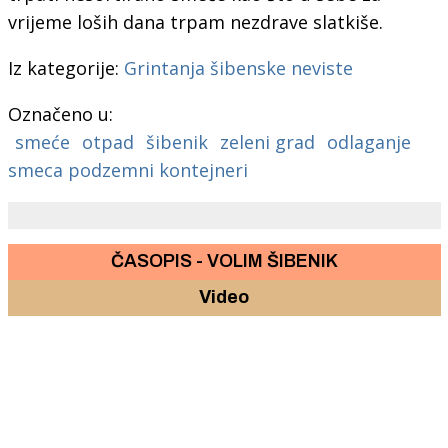
vrijeme loših dana trpam nezdrave slatkiše.
Iz kategorije:
Grintanja šibenske neviste
Označeno u:
smeće
otpad
šibenik
zeleni grad
odlaganje
smeca podzemni kontejneri
ČASOPIS - VOLIM ŠIBENIK
Video