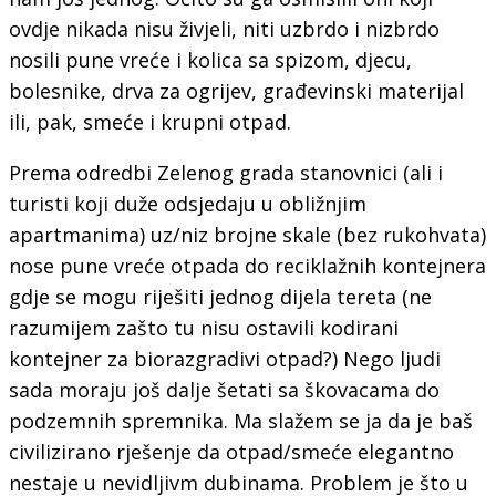
ovdje nikada nisu živjeli, niti uzbrdo i nizbrdo
nosili pune vreće i kolica sa spizom, djecu,
bolesnike, drva za ogrijev, građevinski materijal
ili, pak, smeće i krupni otpad.
Prema odredbi Zelenog grada stanovnici (ali i
turisti koji duže odsjedaju u obližnjim
apartmanima) uz/niz brojne skale (bez rukohvata)
nose pune vreće otpada do reciklažnih kontejnera
gdje se mogu riješiti jednog dijela tereta (ne
razumijem zašto tu nisu ostavili kodirani
kontejner za biorazgradivi otpad?) Nego ljudi
sada moraju još dalje šetati sa škovacama do
podzemnih spremnika. Ma slažem se ja da je baš
civilizirano rješenje da otpad/smeće elegantno
nestaje u nevidljivm dubinama. Problem je što u