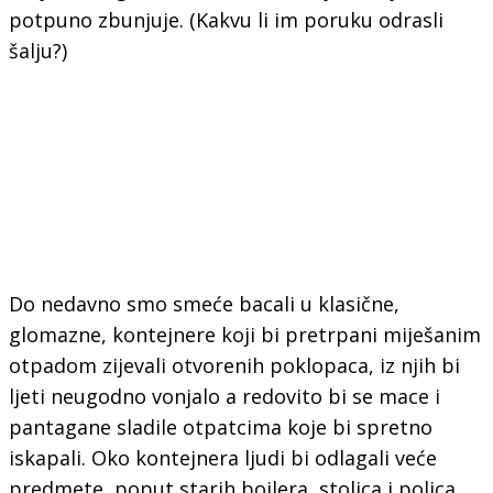
potpuno zbunjuje. (Kakvu li im poruku odrasli
šalju?)
Do nedavno smo smeće bacali u klasične,
glomazne, kontejnere koji bi pretrpani miješanim
otpadom zijevali otvorenih poklopaca, iz njih bi
ljeti neugodno vonjalo a redovito bi se mace i
pantagane sladile otpatcima koje bi spretno
iskapali. Oko kontejnera ljudi bi odlagali veće
predmete, poput starih bojlera, stolica i polica,