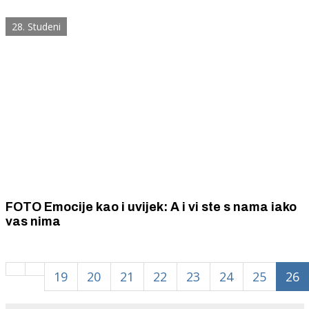
28. Studeni
FOTO Emocije kao i uvijek: A i vi ste s nama iako
vas nima
19
20
21
22
23
24
25
26