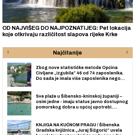
OD NAJVIŠEG DO NAJPOZNATIJEG: Pet lokacija
koje otkrivaju različitost slapova rijeke Krke
Najčitanije
Zbog nove statističke metode Općina
Civljane „izgubila” 46 od 74 zaposlenika.
Do sada je imala više zaposlenika nego
radno sposobnih osoba među svojih 170
stanovnika.
Sve plaže u Šibensko-kninskoj županiji –
osim jedne - imaju status javno dostupnog
pomorskog dobra u općoj upotrebi.
Pristup je slobodan i besplatan za sve
građane i posjetitelje.
KNJIGA NA KUĆNOM PRAGU / Šibenska
Gradska knjižnica „Juraj Šižgorić” uvela