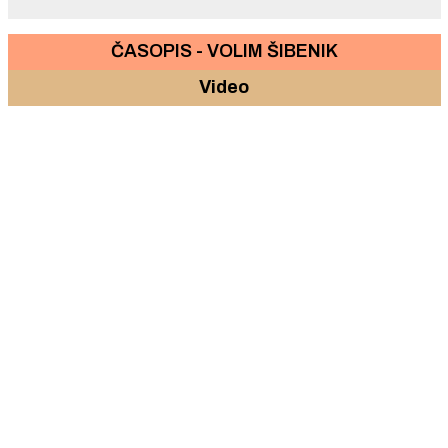
ČASOPIS - VOLIM ŠIBENIK
Video