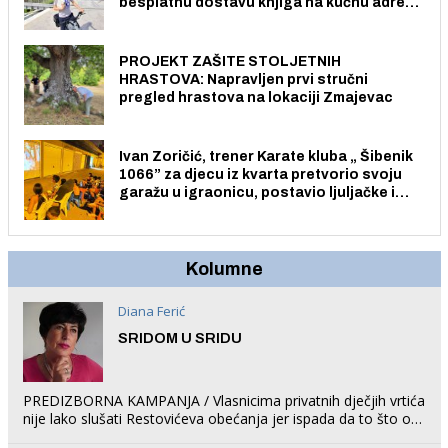
besplatnu dostavu knjiga na kućnu adresu
električnim biciklom.
PROJEKT ZAŠITE STOLJETNIH
HRASTOVA: Napravljen prvi stručni
pregled hrastova na lokaciji Zmajevac
Ivan Zoričić, trener Karate kluba „ Šibenik
1066” za djecu iz kvarta pretvorio svoju
garažu u igraonicu, postavio ljuljačke i
trampolin i organizirao dječje ljetno kino.
Kolumne
Diana Ferić
SRIDOM U SRIDU
PREDIZBORNA KAMPANJA / Vlasnicima privatnih dječjih vrtića
nije lako slušati Restovićeva obećanja jer ispada da to što oni
rade u Šibeniku ne postoji