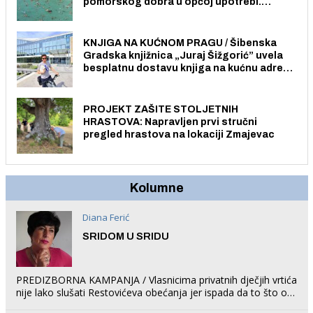
pomorskog dobra u općoj upotrebi.
Pristup je slobodan i besplatan za sve
građane i posjetitelje.
KNJIGA NA KUĆNOM PRAGU / Šibenska
Gradska knjižnica „Juraj Šižgorić” uvela
besplatnu dostavu knjiga na kućnu adresu
električnim biciklom.
PROJEKT ZAŠITE STOLJETNIH
HRASTOVA: Napravljen prvi stručni
pregled hrastova na lokaciji Zmajevac
Kolumne
Diana Ferić
SRIDOM U SRIDU
PREDIZBORNA KAMPANJA / Vlasnicima privatnih dječjih vrtića
nije lako slušati Restovićeva obećanja jer ispada da to što oni
rade u Šibeniku ne postoji