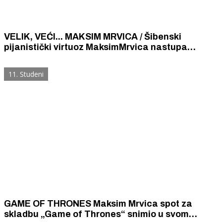
VELIK, VEĆI... MAKSIM MRVICA / Šibenski
pijanistički virtuoz MaksimMrvica nastupa
večeras u koncertnoj dvorani „Vatroslav
Lisinski”. Ulaznice su rasprodane još prošle
11. Studeni
godine.
GAME OF THRONES Maksim Mrvica spot za
skladbu „Game of Thrones“ snimio u svom