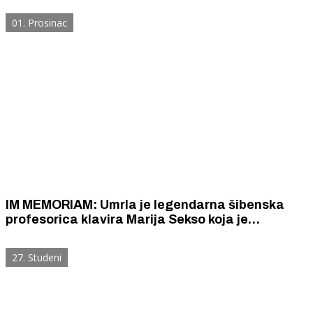
Segmenti
01. Prosinac
IM MEMORIAM: Umrla je legendarna šibenska
profesorica klavira Marija Sekso koja je
predavala poznatim glazbenicima poput Marina
Mrvice, Pavla Mašića i mladog skladatelja Borne
27. Studeni
Ercega