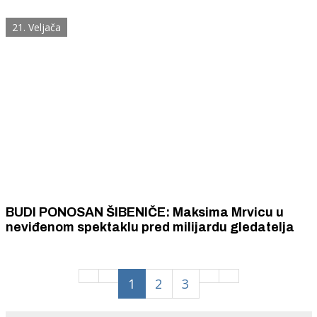
Šibeniku
21. Veljača
BUDI PONOSAN ŠIBENIČE: Maksima Mrvicu u
neviđenom spektaklu pred milijardu gledatelja
1
2
3