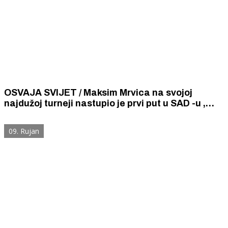
OSVAJA SVIJET / Maksim Mrvica na svojoj
najdužoj turneji nastupio je prvi put u SAD -u ,
koncert u New Yorku je bio spektakularan
09. Rujan