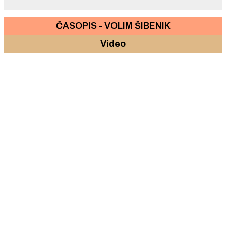
ČASOPIS - VOLIM ŠIBENIK
Video