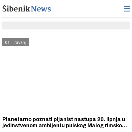
01. Travanj
Planetarno poznati pijanist nastupa 20. lipnja u
jedinstvenom ambijentu pulskog Malog rimskog
kazališta u sklopu hvaljenje svjetske turneje