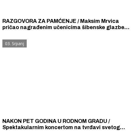
RAZGOVORA ZA PAMĆENJE / Maksim Mrvica
pričao nagrađenim učenicima šibenske glazbene
škole o svom životnom i glazbenom putu
03. Srpanj
NAKON PET GODINA U RODNOM GRADU /
Spektakularnim koncertom na tvrđavi svetog