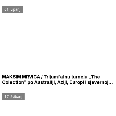
Mihovila Maksim Mrvica oduševio publiku
01. Lipanj
MAKSIM MRVICA / Trijumfalnu turneju „The
Colection” po Australiji, Aziji, Europi i sjevernoj
Americi Maksim će završiti 1. srpnja u Šibeniku,
na tvrđavi sv. Mihovila.
17. Svibanj