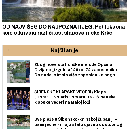
OD NAJVIŠEG DO NAJPOZNATIJEG: Pet lokacija
koje otkrivaju različitost slapova rijeke Krke
Najčitanije
Zbog nove statističke metode Općina
Civljane „izgubila” 46 od 74 zaposlenika.
Do sada je imala više zaposlenika nego
radno sposobnih osoba među svojih 170
stanovnika.
ŠIBENSKE KLAPSKE VEČERI / Klape
„Dota” i „Solaris” otvaraju 27. Šibenske
klapske večeri na Maloj loži
Sve plaže u Šibensko-kninskoj županiji –
osim jedne - imaju status javno dostupnog