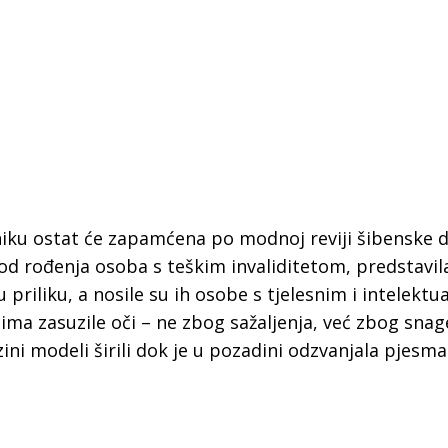
iku ostat će zapamćena po modnoj reviji šibenske d
d rođenja osoba s teškim invaliditetom, predstavila
 priliku, a nosile su ih osobe s tjelesnim i intelektu
a zasuzile oči – ne zbog sažaljenja, već zbog snag
ini modeli širili dok je u pozadini odzvanjala pjesma
 Krke iz prve ruke -
Šibenik spreman za dol
ostel Titius u
električnih autobusa: i
NP Krka u
12 punionica na kolodvo