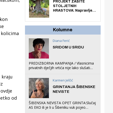
hrvatskom,
knjiga na kućnu adresu
PROJEKT ZAŠITE
električnim biciklom.
STOLJETNIH
HRASTOVA: Napravljen
prvi stručni pregled
akon
hrastova na lokaciji
Zmajevac
ke
Kolumne
 kolicima
Diana Ferić
SRIDOM U SRIDU
PREDIZBORNA KAMPANJA / Vlasnicima
privatnih dječjih vrtića nije lako slušati
Restovićeva obećanja jer ispada da to
 kraju
što oni rade u Šibeniku ne postoji
Karmen Jelčić
iz
GRINTANJA ŠIBENSKE
 ovdje
NEVISTE
netko od
ŠIBENSKA NEVISTA OPET GRINTA:Slučaj
AS EKO ili je li u Šibeniku vuk pojeo
magare, a profit ljubav prema