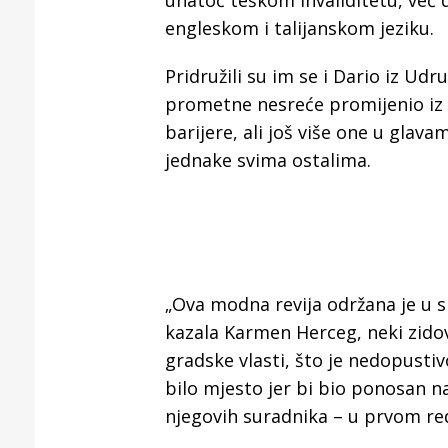
unatoč teškom invaliditetu, već d
engleskom i talijanskom jeziku.
Pridružili su im se i Dario iz Ud
prometne nesreće promijenio iz te
barijere, ali još više one u glava
jednake svima ostalima.
„Ova modna revija održana je u sk
kazala Karmen Herceg, neki zidovi 
gradske vlasti, što je nedopusti
bilo mjesto jer bi bio ponosan na
njegovih suradnika – u prvom red