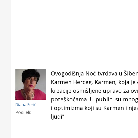
Ovogodišnja Noć tvrđava u Šiben
Karmen Herceg. Karmen, koja je o
kreacije osmišljene upravo za ovu
poteškoćama. U publici su mnogim
Diana Ferić
i optimizma koji su Karmen i njez
Podijeli:
ljudi".
Gornji tok
Otkrijte h
edukativnom kampusu 