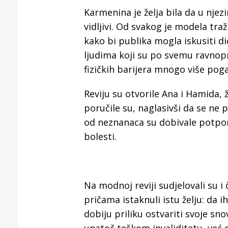
Puljanim
Karmenina je želja bila da u njez
vidljivi. Od svakog je modela tra
kako bi publika mogla iskusiti d
ljudima koji su po svemu ravnopra
fizičkih barijera mnogo više poga
Reviju su otvorile Ana i Hamida,
poručile su, naglasivši da se ne p
od neznanaca su dobivale potporu,
bolesti.
Na modnoj reviji sudjelovali su i 
pričama istaknuli istu želju: da 
dobiju priliku ostvariti svoje sn