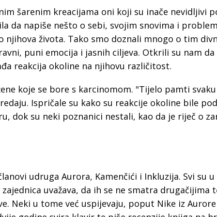
a
inim šarenim kreacijama oni koji su inače nevidljivi 
žila da napiše nešto o sebi, svojim snovima i proble
io njihova života. Tako smo doznali mnogo o tim div
vni, puni emocija i jasnih ciljeva. Otkrili su nam da
đa reakcija okoline na njihovu različitost.
 žene koje se bore s karcinomom. "Tijelo pamti svak
redaju. Ispričale su kako su reakcije okoline bile pod
 dok su neki poznanici nestali, kao da je riječ o za
članovi udruga Aurora, Kamenčići i Inkluzija. Svi su u
ih zajednica uvažava, da ih se ne smatra drugačijima t
ove. Neki u tome već uspijevaju, poput Nike iz Aurore