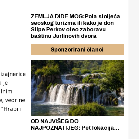
ZEMLJA DIDE MOG:Pola stoljeća
seoskog turizma ili kako je don
Stipe Perkov oteo zaboravu
baštinu Jurlinovih dvora
Sponzorirani članci
izajnerice
 je
alnim
e, vedrine
 "Hrabri
azak
OD NAJVIŠEG DO
ZA
zgrađeno
NAJPOZNATIJEG: Pet lokacija
AKA
ru
koje otkrivaju različitost slapova
isku