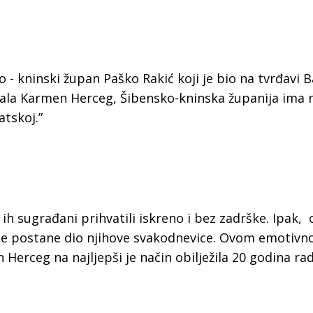
 - kninski župan Paško Rakić koji je bio na tvrđavi 
azala Karmen Herceg, Šibensko-kninska županija ima n
atskoj.”
 ih sugrađani prihvatili iskreno i bez zadrške. Ipak, c
nje postane dio njihove svakodnevice. Ovom emotiv
Herceg na najljepši je način obilježila 20 godina ra