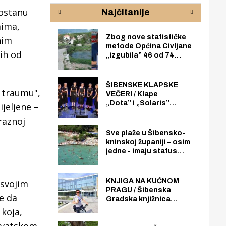
rijeke Krke
sud
postanu
Najčitanije
pod
zaj
mima,
Zbog nove statističke
nim
metode Općina Civljane
 ih od
„izgubila” 46 od 74
zaposlenika. Do sada je
imala više zaposlenika
nego radno sposobnih
ŠIBENSKE KLAPSKE
u traumu",
osoba među svojih 170
VEČERI / Klape
stanovnika.
„Dota” i „Solaris”
ijeljene –
otvaraju 27. Šibenske
raznoj
klapske večeri na Maloj
loži
Sve plaže u Šibensko-
kninskoj županiji – osim
jedne - imaju status
javno dostupnog
pomorskog dobra u
općoj upotrebi. Pristup
KNJIGA NA KUĆNOM
 svojim
je slobodan i besplatan
PRAGU / Šibenska
e da
za sve građane i
Gradska knjižnica
posjetitelje.
„Juraj Šižgorić” uvela
 koja,
besplatnu dostavu