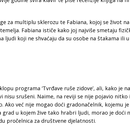
vije godine svira klavir te piše recenzije knjiga na 
ruge za multiplu sklerozu te Fabiana, kojoj se život n
melja. Fabiana ističe kako joj najviše smetaju fizič
ma ljudi koji ne shvaćaju da su osobe na štakama ili u
lopu programa ‘Tvrđave ruše zidove’, ali, kako je na
nisu srušeni. Naime, na reviji se nije pojavio nitko 
vo. Ako već nije mogao doći gradonačelnik, kojemu je
 grad u kojem žive tako hrabri ljudi, morao je doći 
u pročelnica za društvene djelatnosti.