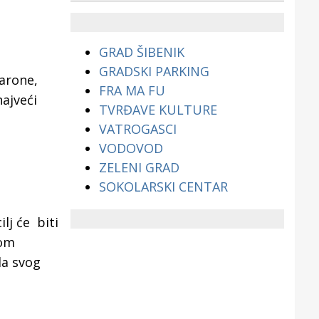
životinjama?
GRAD ŠIBENIK
GRADSKI PARKING
Barone,
FRA MA FU
ajveći
TVRĐAVE KULTURE
VATROGASCI
VODOVOD
ZELENI GRAD
SOKOLARSKI CENTAR
ilj će biti
nom
da svog