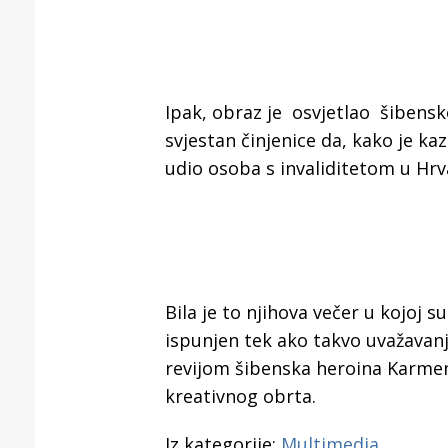
Ipak, obraz je osvjetlao šibensko
svjestan činjenice da, kako je k
udio osoba s invaliditetom u Hrv
Bila je to njihova večer u kojoj su
ispunjen tek ako takvo uvažava
revijom šibenska heroina Karmen 
kreativnog obrta.
Iz kategorije:
Multimedia