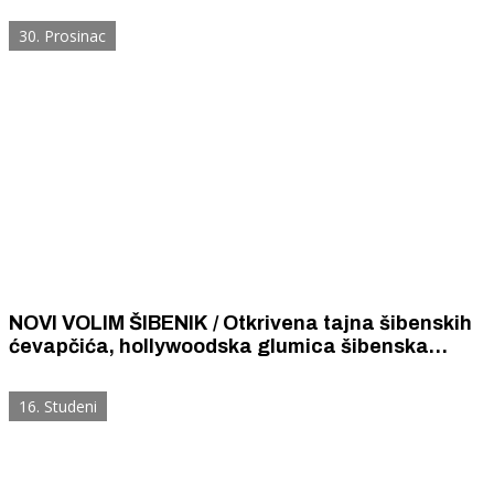
30. Prosinac
NOVI VOLIM ŠIBENIK / Otkrivena tajna šibenskih
ćevapčića, hollywoodska glumica šibenska
nevista, 100 godina VK „Krka”, šibenska ženska
urota...
16. Studeni