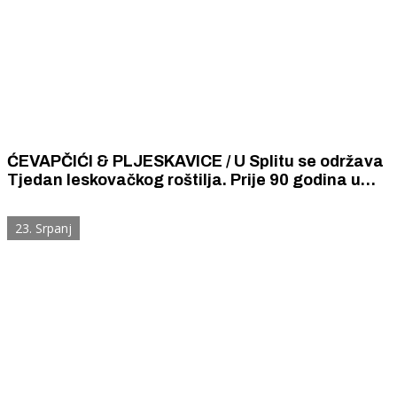
ĆEVAPČIĆI & PLJESKAVICE / U Splitu se održava
Tjedan leskovačkog roštilja. Prije 90 godina u
Kraljevini Jugoslaviji hodočastilo se na
ćevapčiće u Šibenik.
23. Srpanj