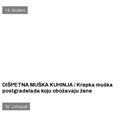
domaću spizu – ćevapčiće, ražnjiće, pjeskavice,
gulaš i tripice.
14. Studeni
DIŠPETNA MUŠKA KUHINJA / Krepka muška
postgradelada koju obožavaju žene
30. Listopad