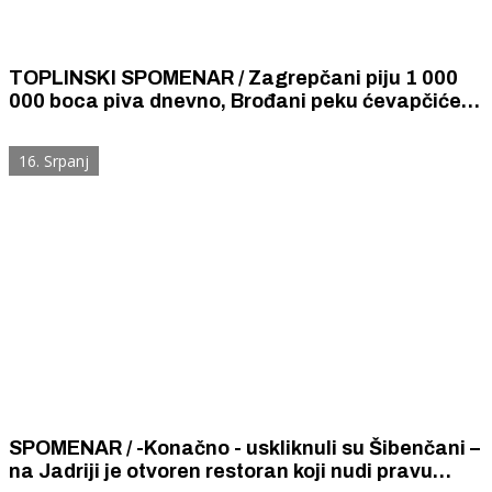
TOPLINSKI SPOMENAR / Zagrepčani piju 1 000
000 boca piva dnevno, Brođani peku ćevapčiće
na haubama automobila, Presušila Sava od
Siska nizvodno...
16. Srpanj
SPOMENAR / -Konačno - uskliknuli su Šibenčani –
na Jadriji je otvoren restoran koji nudi pravu