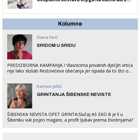
električnim biciklom.
Kolumne
Diana Ferić
SRIDOM U SRIDU
PREDIZBORNA KAMPANJA / Vlasnicima privatnih dječjih vrtića
nije lako slušati Restovićeva obećanja jer ispada da to što oni
rade u Šibeniku ne postoji
Karmen Jelčić
GRINTANJA ŠIBENSKE NEVISTE
ŠIBENSKA NEVISTA OPET GRINTA:Slučaj AS EKO ili je li u
Šibeniku vuk pojeo magare, a profit ljubav prema životinjama?