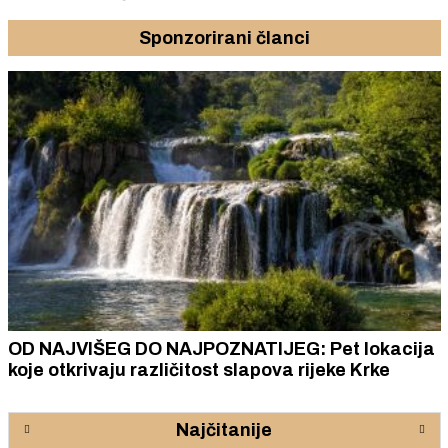
Sponzorirani članci
OD NAJVIŠEG DO NAJPOZNATIJEG: Pet lokacija
koje otkrivaju različitost slapova rijeke Krke
Najčitanije