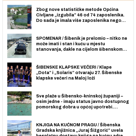
Zbog nove statističke metode Općina
Civljane „izgubila” 46 od 74 zaposlenika.
Do sada je imala više zaposlenika nego
radno sposobnih osoba među svojih 170
stanovnika.
SPOMENAR / Šibenik je prelomio – nitko ne
može imati i stan i kuću u mjestu
stanovanja, dakle na cijelom šibenskom
području pa ni na Jadriji.
ŠIBENSKE KLAPSKE VEČERI / Klape
„Dota” i „Solaris” otvaraju 27. Šibenske
klapske večeri na Maloj loži
Sve plaže u Šibensko-kninskoj županiji –
osim jedne - imaju status javno dostupnog
pomorskog dobra u općoj upotrebi.
Pristup je slobodan i besplatan za sve
građane i posjetitelje.
KNJIGA NA KUĆNOM PRAGU / Šibenska
Gradska knjižnica „Juraj Šižgorić” uvela
besplatnu dostavu knjiga na kućnu adresu