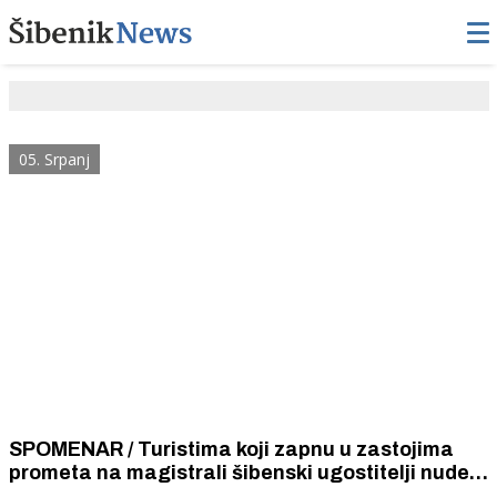
05. Srpanj
SPOMENAR / Turistima koji zapnu u zastojima
prometa na magistrali šibenski ugostitelji nude
vruće ćevapčiće ispečene u nudističkom kampu.