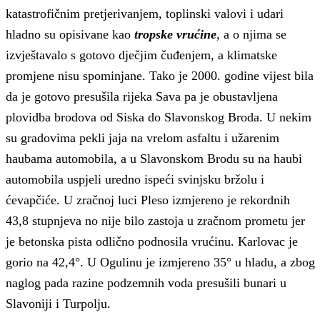
katastrofičnim pretjerivanjem, toplinski valovi i udari
hladno su opisivane kao
tropske vrućine
, a o njima se
izvještavalo s gotovo dječjim čuđenjem, a klimatske
promjene nisu spominjane. Tako je 2000. godine vijest bila
da je gotovo presušila rijeka Sava pa je obustavljena
plovidba brodova od Siska do Slavonskog Broda. U nekim
su gradovima pekli jaja na vrelom asfaltu i užarenim
haubama automobila, a u Slavonskom Brodu su na haubi
automobila uspjeli uredno ispeći svinjsku bržolu i
ćevapčiće. U zračnoj luci Pleso izmjereno je rekordnih
43,8 stupnjeva no nije bilo zastoja u zračnom prometu jer
je betonska pista odlično podnosila vrućinu. Karlovac je
gorio na 42,4°. U Ogulinu je izmjereno 35° u hladu, a zbog
naglog pada razine podzemnih voda presušili bunari u
Slavoniji i Turpolju.