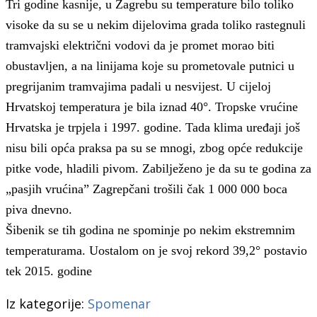
Tri godine kasnije, u Zagrebu su temperature bilo toliko
visoke da su se u nekim dijelovima grada toliko rastegnuli
tramvajski električni vodovi da je promet morao biti
obustavljen, a na linijama koje su prometovale putnici u
pregrijanim tramvajima padali u nesvijest. U cijeloj
Hrvatskoj temperatura je bila iznad 40°. Tropske vrućine
Hrvatska je trpjela i 1997. godine. Tada klima uređaji još
nisu bili opća praksa pa su se mnogi, zbog opće redukcije
pitke vode, hladili pivom. Zabilježeno je da su te godina za
„pasjih vrućina” Zagrepčani trošili čak 1 000 000 boca
piva dnevno.
Šibenik se tih godina ne spominje po nekim ekstremnim
temperaturama. Uostalom on je svoj rekord 39,2° postavio
tek 2015. godine
Iz kategorije:
Spomenar