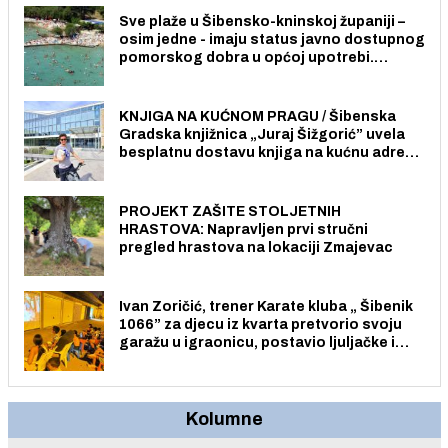
Sve plaže u Šibensko-kninskoj županiji –
osim jedne - imaju status javno dostupnog
pomorskog dobra u općoj upotrebi.
Pristup je slobodan i besplatan za sve
građane i posjetitelje.
KNJIGA NA KUĆNOM PRAGU / Šibenska
Gradska knjižnica „Juraj Šižgorić” uvela
besplatnu dostavu knjiga na kućnu adresu
električnim biciklom.
PROJEKT ZAŠITE STOLJETNIH
HRASTOVA: Napravljen prvi stručni
pregled hrastova na lokaciji Zmajevac
Ivan Zoričić, trener Karate kluba „ Šibenik
1066” za djecu iz kvarta pretvorio svoju
garažu u igraonicu, postavio ljuljačke i
trampolin i organizirao dječje ljetno kino.
Kolumne