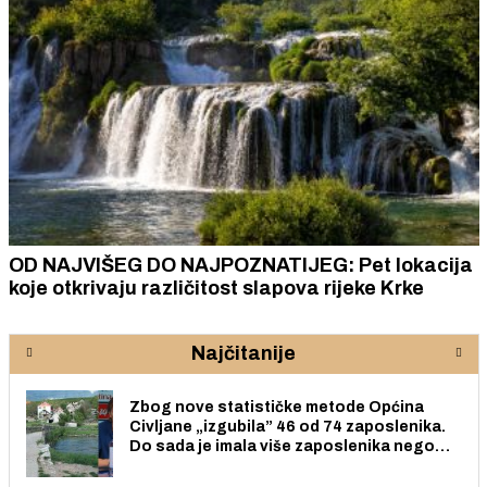
OD NAJVIŠEG DO NAJPOZNATIJEG: Pet lokacija
koje otkrivaju različitost slapova rijeke Krke
Najčitanije
Zbog nove statističke metode Općina
Civljane „izgubila” 46 od 74 zaposlenika.
Do sada je imala više zaposlenika nego
radno sposobnih osoba među svojih 170
stanovnika.