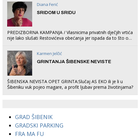
Diana Ferić
SRIDOM U SRIDU
PREDIZBORNA KAMPANJA / Vlasnicima privatnih dječjih vrtića
nije lako slušati Restovićeva obećanja jer ispada da to što oni
rade u Šibeniku ne postoji
Karmen Jelčić
GRINTANJA ŠIBENSKE NEVISTE
ŠIBENSKA NEVISTA OPET GRINTA:Slučaj AS EKO ili je li u
Šibeniku vuk pojeo magare, a profit ljubav prema životinjama?
GRAD ŠIBENIK
GRADSKI PARKING
FRA MA FU