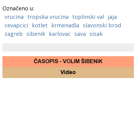
Označeno u:
vrucina
tropska vrucina
toplinski val
jaja
cevapcici
kotlet
krmenadla
slavonski brod
zagreb
sibenik
karlovac
sava
sisak
ČASOPIS - VOLIM ŠIBENIK
Video