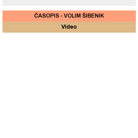
ČASOPIS - VOLIM ŠIBENIK
Video