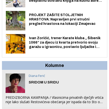
besplatnu dostavu knjiga na kućnu adresu
električnim biciklom.
PROJEKT ZAŠITE STOLJETNIH
HRASTOVA: Napravljen prvi stručni
pregled hrastova na lokaciji Zmajevac
Ivan Zoričić, trener Karate kluba „ Šibenik
1066” za djecu iz kvarta pretvorio svoju
garažu u igraonicu, postavio ljuljačke i
trampolin i organizirao dječje ljetno kino.
Kolumne
Diana Ferić
SRIDOM U SRIDU
PREDIZBORNA KAMPANJA / Vlasnicima privatnih dječjih vrtića
nije lako slušati Restovićeva obećanja jer ispada da to što oni
rade u Šibeniku ne postoji