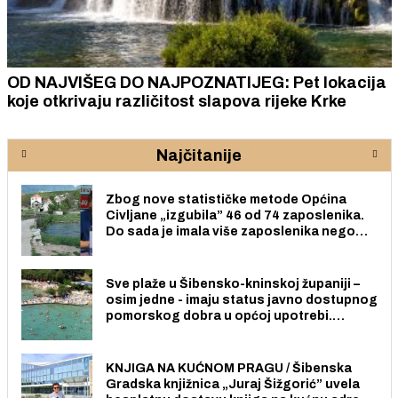
OD NAJVIŠEG DO NAJPOZNATIJEG: Pet lokacija
koje otkrivaju različitost slapova rijeke Krke
Najčitanije
Zbog nove statističke metode Općina
Civljane „izgubila” 46 od 74 zaposlenika.
Do sada je imala više zaposlenika nego
radno sposobnih osoba među svojih 170
stanovnika.
Sve plaže u Šibensko-kninskoj županiji –
osim jedne - imaju status javno dostupnog
pomorskog dobra u općoj upotrebi.
Pristup je slobodan i besplatan za sve
građane i posjetitelje.
KNJIGA NA KUĆNOM PRAGU / Šibenska
Gradska knjižnica „Juraj Šižgorić” uvela