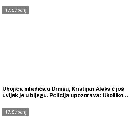
17. Svibanj
Ubojica mladića u Drnišu, Kristijan Aleksić još
uvijek je u bijegu. Policija upozorava: Ukoiliko
uočite Aleksića ne približavajte mu se jer je
opasna i vjerojatno naoružana.
17. Svibanj