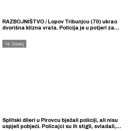
RAZBOJNIŠTVO / Lopov Tribunjcu (70) ukrao
dvorišna klizna vrata. Policija je u potjeri za
razbojnikom.
16. Srpanj
Splitski dileri u Pirovcu bježali policiji, ali nisu
uspjeli pobjeći. Policajci su ih stigli, svladali,