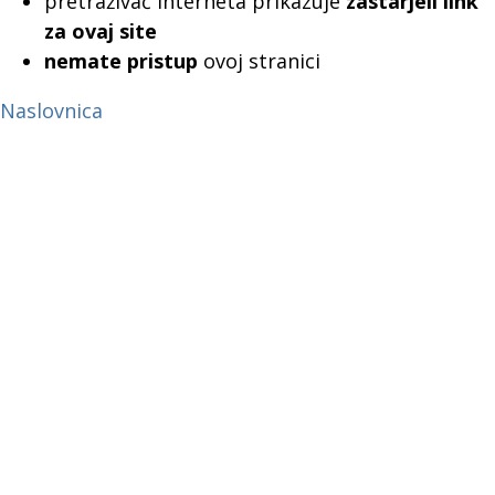
pretraživač interneta prikazuje
zastarjeli link
za ovaj site
nemate pristup
ovoj stranici
Naslovnica