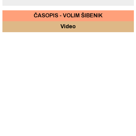
ČASOPIS - VOLIM ŠIBENIK
Video