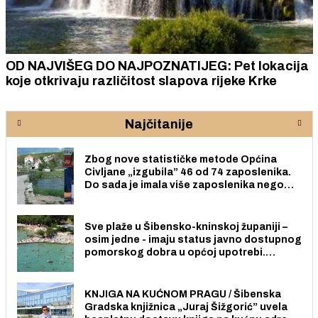
OD NAJVIŠEG DO NAJPOZNATIJEG: Pet lokacija
koje otkrivaju različitost slapova rijeke Krke
Najčitanije
Zbog nove statističke metode Općina
Civljane „izgubila” 46 od 74 zaposlenika.
Do sada je imala više zaposlenika nego
radno sposobnih osoba među svojih 170
stanovnika.
Sve plaže u Šibensko-kninskoj županiji –
osim jedne - imaju status javno dostupnog
pomorskog dobra u općoj upotrebi.
Pristup je slobodan i besplatan za sve
građane i posjetitelje.
KNJIGA NA KUĆNOM PRAGU / Šibenska
Gradska knjižnica „Juraj Šižgorić” uvela