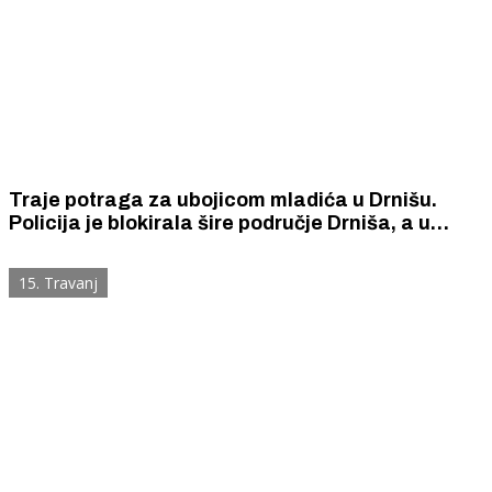
Traje potraga za ubojicom mladića u Drnišu.
Policija je blokirala šire područje Drniša, a u
potjeru su uključeni helikopter i dronovi.
15. Travanj