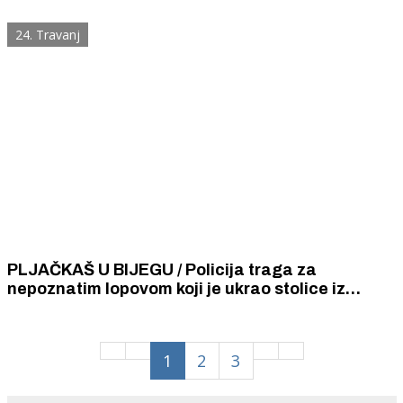
vezali i odveli u pritvor.
24. Travanj
PLJAČKAŠ U BIJEGU / Policija traga za
nepoznatim lopovom koji je ukrao stolice iz
ugostiteljskog objekta u Vodicama
1
2
3