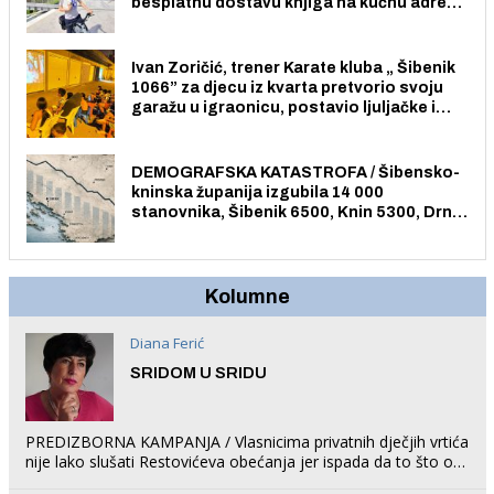
besplatnu dostavu knjiga na kućnu adresu
električnim biciklom.
Ivan Zoričić, trener Karate kluba „ Šibenik
1066” za djecu iz kvarta pretvorio svoju
garažu u igraonicu, postavio ljuljačke i
trampolin i organizirao dječje ljetno kino.
DEMOGRAFSKA KATASTROFA / Šibensko-
kninska županija izgubila 14 000
stanovnika, Šibenik 6500, Knin 5300, Drniš
1758, Skradin 625, Vodice 275...
Kolumne
Diana Ferić
SRIDOM U SRIDU
PREDIZBORNA KAMPANJA / Vlasnicima privatnih dječjih vrtića
nije lako slušati Restovićeva obećanja jer ispada da to što oni
rade u Šibeniku ne postoji