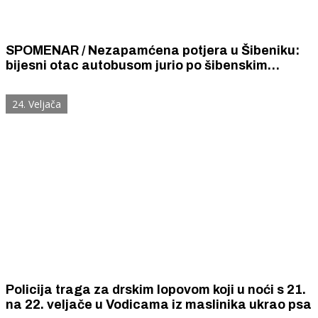
SPOMENAR / Nezapamćena potjera u Šibeniku:
bijesni otac autobusom jurio po šibenskim
ulicama za sinom koji mu je ukrao auto.
24. Veljača
Policija traga za drskim lopovom koji u noći s 21.
na 22. veljače u Vodicama iz maslinika ukrao psa