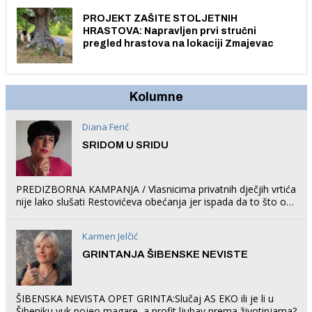
PROJEKT ZAŠITE STOLJETNIH
HRASTOVA: Napravljen prvi stručni
pregled hrastova na lokaciji Zmajevac
Kolumne
Diana Ferić
SRIDOM U SRIDU
PREDIZBORNA KAMPANJA / Vlasnicima privatnih dječjih vrtića
nije lako slušati Restovićeva obećanja jer ispada da to što oni
rade u Šibeniku ne postoji
Karmen Jelčić
GRINTANJA ŠIBENSKE NEVISTE
ŠIBENSKA NEVISTA OPET GRINTA:Slučaj AS EKO ili je li u
Šibeniku vuk pojeo magare, a profit ljubav prema životinjama?