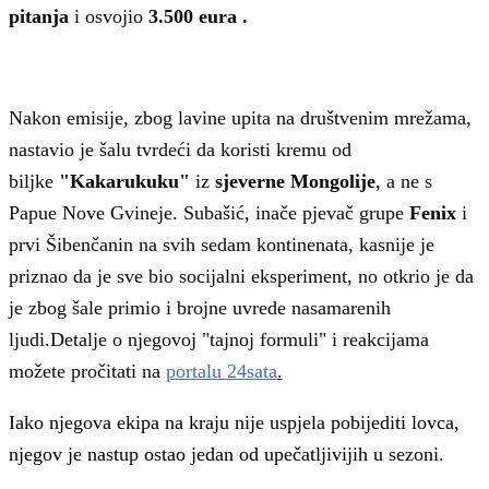
pitanja
i osvojio
3.500 eura .
Nakon emisije, zbog lavine upita na društvenim mrežama,
nastavio je šalu tvrdeći da koristi kremu od
biljke
"Kakarukuku"
iz
sjeverne Mongolije
, a ne s
Papue Nove Gvineje. Subašić, inače pjevač grupe
Fenix
i
prvi Šibenčanin na svih sedam kontinenata, kasnije je
priznao da je sve bio socijalni eksperiment, no otkrio je da
je zbog šale primio i brojne uvrede nasamarenih
ljudi.
Detalje o njegovoj "tajnoj formuli" i reakcijama
možete pročitati na
portalu 24sata
.
Iako njegova ekipa na kraju nije uspjela pobijediti lovca,
njegov je nastup ostao jedan od upečatljivijih u sezoni.