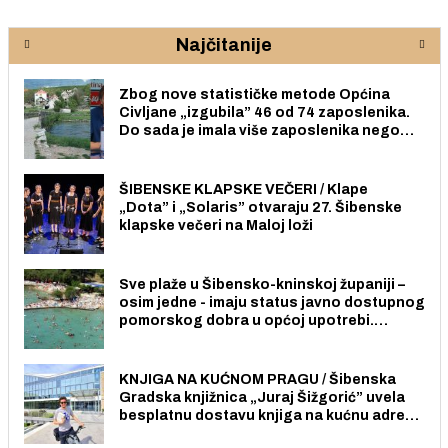
Najčitanije
Zbog nove statističke metode Općina
Civljane „izgubila” 46 od 74 zaposlenika.
Do sada je imala više zaposlenika nego
radno sposobnih osoba među svojih 170
stanovnika.
ŠIBENSKE KLAPSKE VEČERI / Klape
„Dota” i „Solaris” otvaraju 27. Šibenske
klapske večeri na Maloj loži
Sve plaže u Šibensko-kninskoj županiji –
osim jedne - imaju status javno dostupnog
pomorskog dobra u općoj upotrebi.
Pristup je slobodan i besplatan za sve
građane i posjetitelje.
KNJIGA NA KUĆNOM PRAGU / Šibenska
Gradska knjižnica „Juraj Šižgorić” uvela
besplatnu dostavu knjiga na kućnu adresu
električnim biciklom.