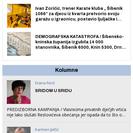
Ivan Zoričić, trener Karate kluba „ Šibenik
1066” za djecu iz kvarta pretvorio svoju
garažu u igraonicu, postavio ljuljačke i
trampolin i organizirao dječje ljetno kino.
DEMOGRAFSKA KATASTROFA / Šibensko-
kninska županija izgubila 14 000
stanovnika, Šibenik 6500, Knin 5300, Drniš
1758, Skradin 625, Vodice 275...
Kolumne
Diana Ferić
SRIDOM U SRIDU
PREDIZBORNA KAMPANJA / Vlasnicima privatnih dječjih vrtića
nije lako slušati Restovićeva obećanja jer ispada da to što oni
rade u Šibeniku ne postoji
Karmen Jelčić