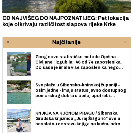
OD NAJVIŠEG DO NAJPOZNATIJEG: Pet lokacija
koje otkrivaju različitost slapova rijeke Krke
Najčitanije
Zbog nove statističke metode Općina
Civljane „izgubila” 46 od 74 zaposlenika.
Do sada je imala više zaposlenika nego
radno sposobnih osoba među svojih 170
stanovnika.
Sve plaže u Šibensko-kninskoj županiji –
osim jedne - imaju status javno dostupnog
pomorskog dobra u općoj upotrebi.
Pristup je slobodan i besplatan za sve
građane i posjetitelje.
KNJIGA NA KUĆNOM PRAGU / Šibenska
Gradska knjižnica „Juraj Šižgorić” uvela
besplatnu dostavu knjiga na kućnu adresu
električnim biciklom.