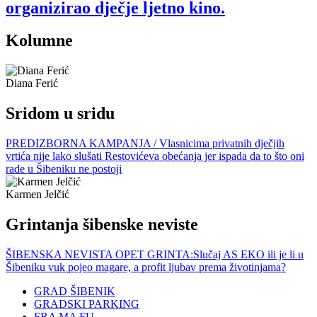
organizirao dječje ljetno kino.
Kolumne
Diana Ferić
Sridom u sridu
PREDIZBORNA KAMPANJA / Vlasnicima privatnih dječjih
vrtića nije lako slušati Restovićeva obećanja jer ispada da to što oni
rade u Šibeniku ne postoji
Karmen Jelčić
Grintanja šibenske neviste
ŠIBENSKA NEVISTA OPET GRINTA:Slučaj AS EKO ili je li u
Šibeniku vuk pojeo magare, a profit ljubav prema životinjama?
GRAD ŠIBENIK
GRADSKI PARKING
FRA MA FU