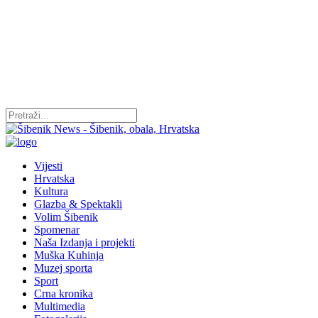
Vijesti
Hrvatska
Kultura
Glazba & Spektakli
Volim Šibenik
Spomenar
Naša Izdanja i projekti
Muška Kuhinja
Muzej sporta
Sport
Crna kronika
Multimedia