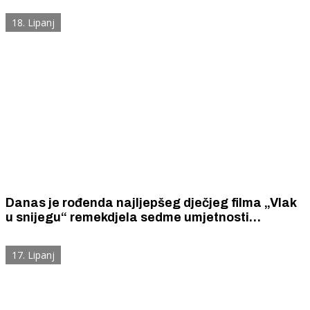
18. Lipanj
Danas je rođenda najljepšeg dječjeg filma „Vlak
u snijegu“ remekdjela sedme umjetnosti
šibenskog stvaralačkog genija - redatelja Mate
Relje i skladatelja Arsena Dedića
17. Lipanj