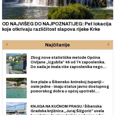
OD NAJVIŠEG DO NAJPOZNATIJEG: Pet lokacija
koje otkrivaju različitost slapova rijeke Krke
Najčitanije
Zbog nove statističke metode Općina
Civljane „izgubila” 46 od 74 zaposlenika.
Do sada je imala više zaposlenika nego
radno sposobnih osoba među svojih 170
stanovnika.
Sve plaže u Šibensko-kninskoj županiji –
osim jedne - imaju status javno dostupnog
pomorskog dobra u općoj upotrebi.
Pristup je slobodan i besplatan za sve
građane i posjetitelje.
KNJIGA NA KUĆNOM PRAGU / Šibenska
Gradska knjižnica „Juraj Šižgorić” uvela