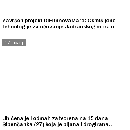
Završen projekt DIH InnovaMare: Osmišljene
tehnologije za očuvanje Jadranskog mora u
projektu prekogranične suradnje Italija -
Hrvatska
17. Lipanj
Uhićena je i odmah zatvorena na 15 dana
Šibenčanka (27) koja je pijana i drogirana