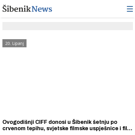
20. Lipanj
Ovogodišnji CIFF donosi u Šibenik šetnju po
crvenom tepihu, svjetske filmske uspješnice i film
o šibenskom čudu od djeteta Ivanu Močiću