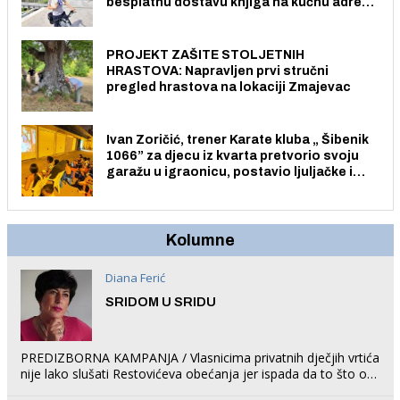
besplatnu dostavu knjiga na kućnu adresu
električnim biciklom.
PROJEKT ZAŠITE STOLJETNIH
HRASTOVA: Napravljen prvi stručni
pregled hrastova na lokaciji Zmajevac
Ivan Zoričić, trener Karate kluba „ Šibenik
1066” za djecu iz kvarta pretvorio svoju
garažu u igraonicu, postavio ljuljačke i
trampolin i organizirao dječje ljetno kino.
Kolumne
Diana Ferić
SRIDOM U SRIDU
PREDIZBORNA KAMPANJA / Vlasnicima privatnih dječjih vrtića
nije lako slušati Restovićeva obećanja jer ispada da to što oni
rade u Šibeniku ne postoji