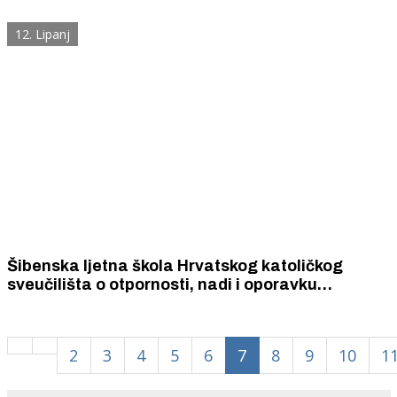
12. Lipanj
Šibenska ljetna škola Hrvatskog katoličkog
sveučilišta o otpornosti, nadi i oporavku
društava pogođenih ratom i krizama, koju
pohađaju studenti iz SAD-a i Europe.
2
3
4
5
6
7
8
9
10
1