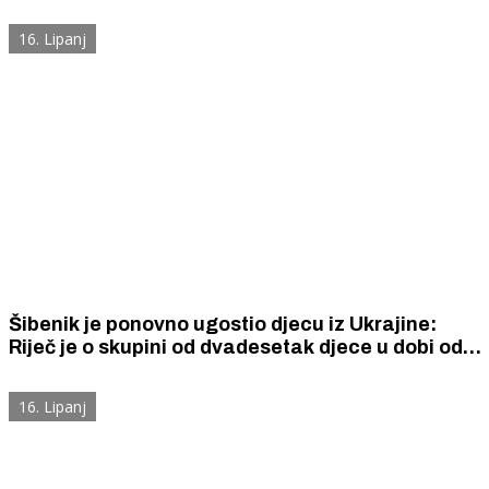
izazvala prometnu nesreću
16. Lipanj
Šibenik je ponovno ugostio djecu iz Ukrajine:
Riječ je o skupini od dvadesetak djece u dobi od
10 do 16 godina, čiji su roditelji stradalnici rata u
Ukrajini
16. Lipanj