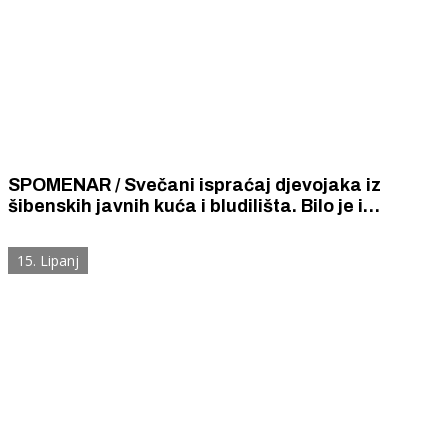
SPOMENAR / Svečani ispraćaj djevojaka iz
šibenskih javnih kuća i bludilišta. Bilo je i
skrivenih suza među uzoritom gospodom
15. Lipanj