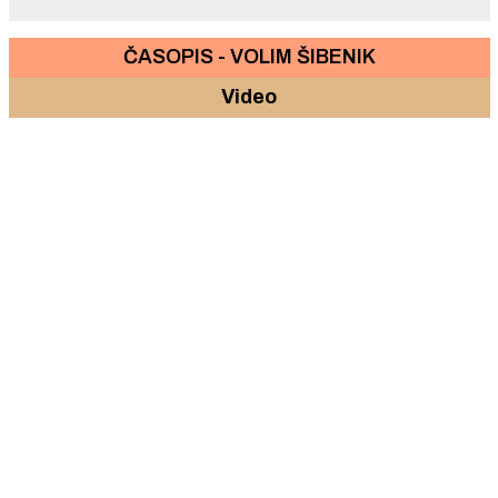
ČASOPIS - VOLIM ŠIBENIK
Video