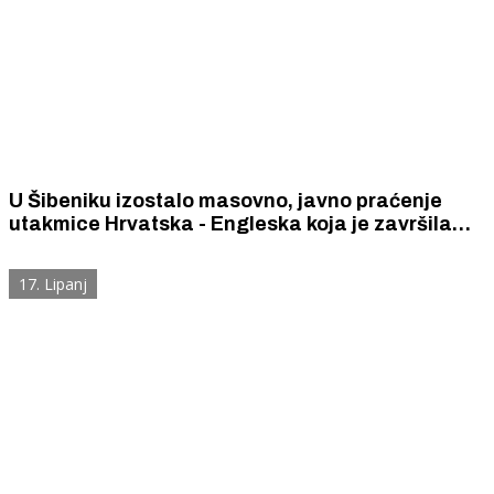
U Šibeniku izostalo masovno, javno praćenje
utakmice Hrvatska - Engleska koja je završila
rezultatom 2 : 4
17. Lipanj