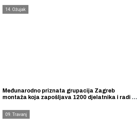
14. Ožujak
Međunarodno priznata grupacija Zagreb
montaža koja zapošljava 1200 djelatnika i radi u
pet europskih zemalja premjestila je svoje
sjedište u Šibenik, u gospodarsku zonu „Podi”
09. Travanj