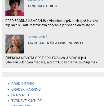
SRIDOM U SRIDU
PREDIZBORNA KAMPANJA / Vlasnicima privatnih dječjih vrtića
nije lako slušati Restovićeva obećanja jer ispada da to što oni
rade u Šibeniku ne postoji
Karmen Jelčić
GRINTANJA ŠIBENSKE NEVISTE
ŠIBENSKA NEVISTA OPET GRINTA:Slučaj AS EKO ili je li u
Šibeniku vuk pojeo magare, a profit ljubav prema životinjama?
GRAD ŠIBENIK
GRADSKI PARKING
FRA MA FU
TVRĐAVE KULTURE