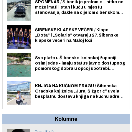
SPOMENAR / Šibenik je prelomio – nitko ne
može imati i stan i kuću u mjestu
stanovanja, dakle na cijelom šibenskom
području pa ni na Jadriji.
ŠIBENSKE KLAPSKE VEČERI / Klape
„Dota” i „Solaris” otvaraju 27. Šibenske
klapske večeri na Maloj loži
Sve plaže u Šibensko-kninskoj županiji –
osim jedne - imaju status javno dostupnog
pomorskog dobra u općoj upotrebi.
Pristup je slobodan i besplatan za sve
građane i posjetitelje.
KNJIGA NA KUĆNOM PRAGU / Šibenska
Gradska knjižnica „Juraj Šižgorić” uvela
besplatnu dostavu knjiga na kućnu adresu
električnim biciklom.
Kolumne
Diana Ferić