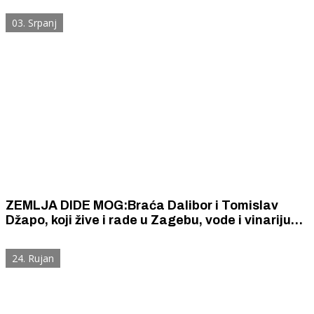
Dalmaciji.
03. Srpanj
ZEMLJA DIDE MOG:Braća Dalibor i Tomislav
Džapo, koji žive i rade u Zagebu, vode i vinariju
na svojoj djedovini u Oklaju
24. Rujan