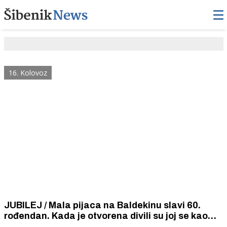
16. Kolovoz
JUBILEJ / Mala pijaca na Baldekinu slavi 60.
rođendan. Kada je otvorena divili su joj se kao
najljepšoj i najbolje uređenoj maloj pijaci u