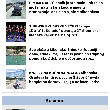
SPOMENAR / Šibenik je prelomio – nitko ne
može imati i stan i kuću u mjestu
stanovanja, dakle na cijelom šibenskom
području pa ni na Jadriji.
ŠIBENSKE KLAPSKE VEČERI / Klape
„Dota” i „Solaris” otvaraju 27. Šibenske
klapske večeri na Maloj loži
Sve plaže u Šibensko-kninskoj županiji –
osim jedne - imaju status javno dostupnog
pomorskog dobra u općoj upotrebi.
Pristup je slobodan i besplatan za sve
građane i posjetitelje.
KNJIGA NA KUĆNOM PRAGU / Šibenska
Gradska knjižnica „Juraj Šižgorić” uvela
besplatnu dostavu knjiga na kućnu adresu
električnim biciklom.
Kolumne