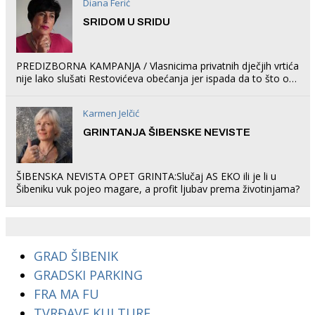
Diana Ferić
SRIDOM U SRIDU
PREDIZBORNA KAMPANJA / Vlasnicima privatnih dječjih vrtića
nije lako slušati Restovićeva obećanja jer ispada da to što oni
rade u Šibeniku ne postoji
Karmen Jelčić
GRINTANJA ŠIBENSKE NEVISTE
ŠIBENSKA NEVISTA OPET GRINTA:Slučaj AS EKO ili je li u
Šibeniku vuk pojeo magare, a profit ljubav prema životinjama?
GRAD ŠIBENIK
GRADSKI PARKING
FRA MA FU
TVRĐAVE KULTURE