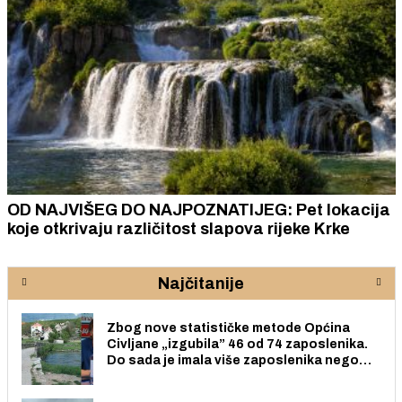
OD NAJVIŠEG DO NAJPOZNATIJEG: Pet lokacija
koje otkrivaju različitost slapova rijeke Krke
Najčitanije
Zbog nove statističke metode Općina
Civljane „izgubila” 46 od 74 zaposlenika.
Do sada je imala više zaposlenika nego
radno sposobnih osoba među svojih 170
stanovnika.