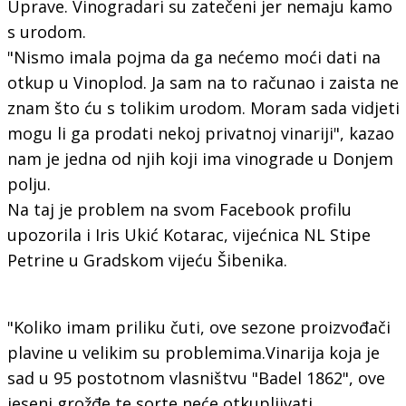
Uprave. Vinogradari su zatečeni jer nemaju kamo
s urodom.
"Nismo imala pojma da ga nećemo moći dati na
otkup u Vinoplod. Ja sam na to računao i zaista ne
znam što ću s tolikim urodom. Moram sada vidjeti
mogu li ga prodati nekoj privatnoj vinariji", kazao
nam je jedna od njih koji ima vinograde u Donjem
polju.
Na taj je problem na svom Facebook profilu
upozorila i Iris Ukić Kotarac, vijećnica NL Stipe
Petrine u Gradskom vijeću Šibenika.
"Koliko imam priliku čuti, ove sezone proizvođači
plavine u velikim su problemima.Vinarija koja je
sad u 95 postotnom vlasništvu "Badel 1862", ove
jeseni grožđe te sorte neće otkupljivati.