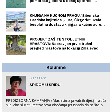
pomorskog dobra u općoj upotrebi.
Pristup je slobodan i besplatan za sve
građane i posjetitelje.
KNJIGA NA KUĆNOM PRAGU / Šibenska
Gradska knjižnica „Juraj Šižgorić” uvela
besplatnu dostavu knjiga na kućnu adresu
električnim biciklom.
PROJEKT ZAŠITE STOLJETNIH
HRASTOVA: Napravljen prvi stručni
pregled hrastova na lokaciji Zmajevac
Kolumne
Diana Ferić
SRIDOM U SRIDU
PREDIZBORNA KAMPANJA / Vlasnicima privatnih dječjih vrtića
nije lako slušati Restovićeva obećanja jer ispada da to što oni
rade u Šibeniku ne postoji