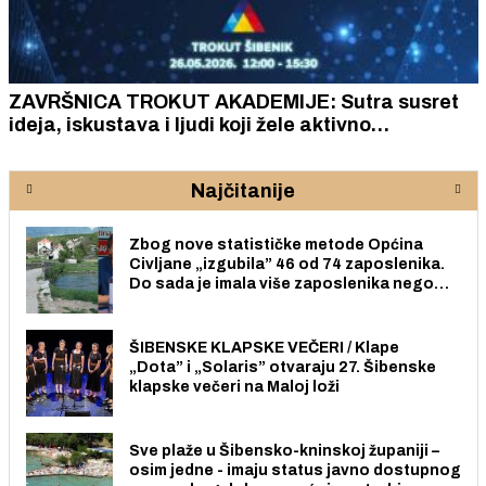
ZAVRŠNICA TROKUT AKADEMIJE: Sutra susret
ideja, iskustava i ljudi koji žele aktivno
sudjelovati u stvaranju poduzetničke budućnosti
lokalne zajednice
Najčitanije
Zbog nove statističke metode Općina
Civljane „izgubila” 46 od 74 zaposlenika.
Do sada je imala više zaposlenika nego
radno sposobnih osoba među svojih 170
stanovnika.
ŠIBENSKE KLAPSKE VEČERI / Klape
„Dota” i „Solaris” otvaraju 27. Šibenske
klapske večeri na Maloj loži
Sve plaže u Šibensko-kninskoj županiji –
osim jedne - imaju status javno dostupnog