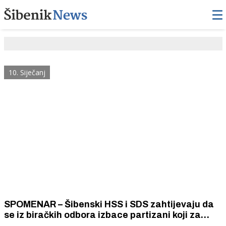
10. Siječanj
SPOMENAR – Šibenski HSS i SDS zahtijevaju da
se iz biračkih odbora izbace partizani koji za
novac ili osobne privilegije djeluju u korist drugih