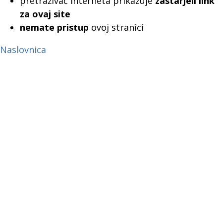
pretraživač interneta prikazuje
zastarjeli link
za ovaj site
nemate pristup
ovoj stranici
Naslovnica