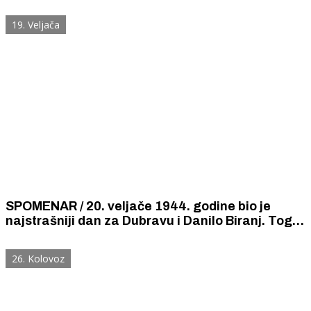
godine oslobođen od fašističke okupacije
19. Veljača
SPOMENAR / 20. veljače 1944. godine bio je
najstrašniji dan za Dubravu i Danilo Biranj. Tog
dana četnici, ustaše i Nijemci su u Dubravi ubili
18, a u Birnju šestoro mještana.
26. Kolovoz