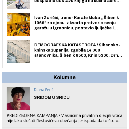
besplatnu dostavu knjiga na kućnu adresu
električnim biciklom.
Ivan Zoričić, trener Karate kluba „ Šibenik
1066” za djecu iz kvarta pretvorio svoju
garažu u igraonicu, postavio ljuljačke i
trampolin i organizirao dječje ljetno kino.
DEMOGRAFSKA KATASTROFA / Šibensko-
kninska županija izgubila 14 000
stanovnika, Šibenik 6500, Knin 5300, Drniš
1758, Skradin 625, Vodice 275...
Kolumne
Diana Ferić
SRIDOM U SRIDU
PREDIZBORNA KAMPANJA / Vlasnicima privatnih dječjih vrtića
nije lako slušati Restovićeva obećanja jer ispada da to što oni
rade u Šibeniku ne postoji