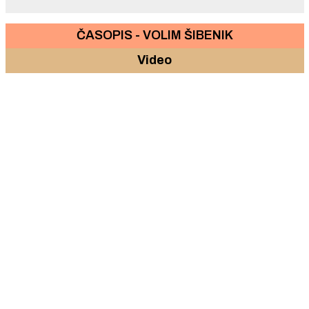
ČASOPIS - VOLIM ŠIBENIK
Video