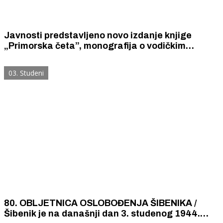
Javnosti predstavljeno novo izdanje knjige
„Primorska četa”, monografija o vodičkim
partizanima i antifašistima iz 1969. bez
najavljenog povjesničara Klasnića
03. Studeni
80. OBLJETNICA OSLOBOĐENJA ŠIBENIKA /
Šibenik je na današnji dan 3. studenog 1944.