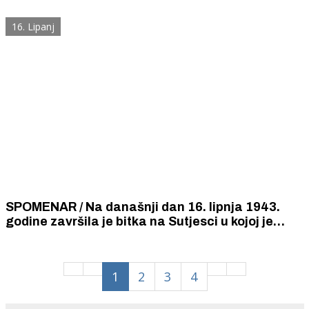
1942. godine ubili partizani u župnoj kući u
Promini.
16. Lipanj
SPOMENAR / Na današnji dan 16. lipnja 1943.
godine završila je bitka na Sutjesci u kojoj je
boreći se protiv fašističkih zavojevača poginulo
535 Šibenčana.
1
2
3
4