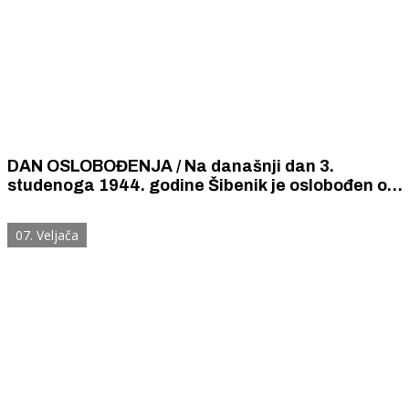
DAN OSLOBOĐENJA / Na današnji dan 3.
studenoga 1944. godine Šibenik je oslobođen od
fašističke i nacističke okupacije.
07. Veljača