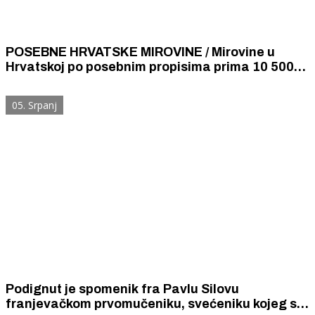
POSEBNE HRVATSKE MIROVINE / Mirovine u
Hrvatskoj po posebnim propisima prima 10 500
partizana, domobrana i pripadnika bivše JNA. U
prosjeku imaju mirovine od 488 eura.
05. Srpanj
Podignut je spomenik fra Pavlu Silovu
franjevačkom prvomučeniku, svećeniku kojeg su