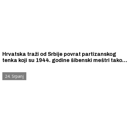
Hrvatska traži od Srbije povrat partizanskog
tenka koji su 1944. godine šibenski meštri tako
dobro obnovili da je i danas u savršenom voznom
i bojnom stanju.
24. Srpanj