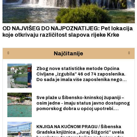
OD NAJVIŠEG DO NAJPOZNATIJEG: Pet lokacija
koje otkrivaju različitost slapova rijeke Krke
Najčitanije
Zbog nove statističke metode Općina
Civljane „izgubila” 46 od 74 zaposlenika.
Do sada je imala više zaposlenika nego
radno sposobnih osoba među svojih 170
stanovnika.
Sve plaže u Šibensko-kninskoj županiji –
osim jedne - imaju status javno dostupnog
pomorskog dobra u općoj upotrebi.
Pristup je slobodan i besplatan za sve
građane i posjetitelje.
KNJIGA NA KUĆNOM PRAGU / Šibenska
Gradska knjižnica „Juraj Šižgorić” uvela