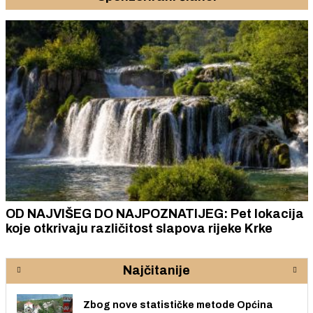
OD NAJVIŠEG DO NAJPOZNATIJEG: Pet lokacija
koje otkrivaju različitost slapova rijeke Krke
Najčitanije
Zbog nove statističke metode Općina