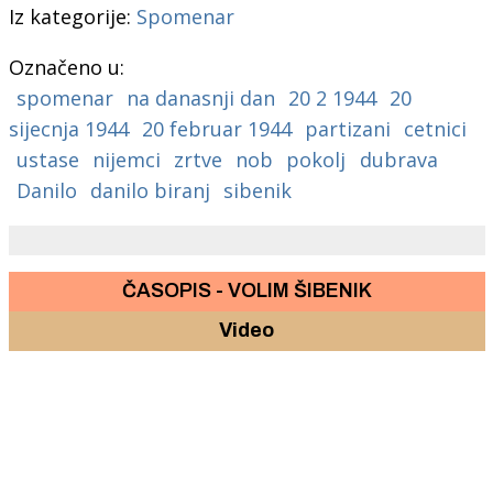
Iz kategorije:
Spomenar
Označeno u:
spomenar
na danasnji dan
20 2 1944
20
sijecnja 1944
20 februar 1944
partizani
cetnici
ustase
nijemci
zrtve
nob
pokolj
dubrava
Danilo
danilo biranj
sibenik
ČASOPIS - VOLIM ŠIBENIK
Video