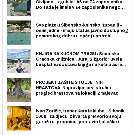
Civljane „izgubila” 46 od 74 zaposlenika.
Do sada je imala više zaposlenika nego
radno sposobnih osoba među svojih 170
stanovnika.
Sve plaže u Šibensko-kninskoj županiji –
osim jedne - imaju status javno dostupnog
pomorskog dobra u općoj upotrebi.
Pristup je slobodan i besplatan za sve
građane i posjetitelje.
KNJIGA NA KUĆNOM PRAGU / Šibenska
Gradska knjižnica „Juraj Šižgorić” uvela
besplatnu dostavu knjiga na kućnu adresu
električnim biciklom.
PROJEKT ZAŠITE STOLJETNIH
HRASTOVA: Napravljen prvi stručni
pregled hrastova na lokaciji Zmajevac
Ivan Zoričić, trener Karate kluba „ Šibenik
1066” za djecu iz kvarta pretvorio svoju
garažu u igraonicu, postavio ljuljačke i
trampolin i organizirao dječje ljetno kino.