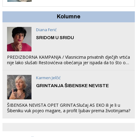
Kolumne
Diana Ferić
SRIDOM U SRIDU
PREDIZBORNA KAMPANJA / Vlasnicima privatnih dječjih vrtića
nije lako slušati Restovićeva obećanja jer ispada da to što oni
rade u Šibeniku ne postoji
Karmen Jelčić
GRINTANJA ŠIBENSKE NEVISTE
ŠIBENSKA NEVISTA OPET GRINTA:Slučaj AS EKO ili je li u
Šibeniku vuk pojeo magare, a profit ljubav prema životinjama?