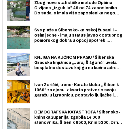
Zbog nove statističke metode Općina
Civljane „izgubila” 46 od 74 zaposlenika.
Do sada je imala više zaposlenika nego
radno sposobnih osoba među svojih 170
stanovnika.
Sve plaže u Šibensko-kninskoj županiji –
osim jedne - imaju status javno dostupnog
pomorskog dobra u općoj upotrebi.
Pristup je slobodan i besplatan za sve
građane i posjetitelje.
KNJIGA NA KUĆNOM PRAGU / Šibenska
Gradska knjižnica „Juraj Šižgorić” uvela
besplatnu dostavu knjiga na kućnu adresu
električnim biciklom.
Ivan Zoričić, trener Karate kluba „ Šibenik
1066” za djecu iz kvarta pretvorio svoju
garažu u igraonicu, postavio ljuljačke i
trampolin i organizirao dječje ljetno kino.
DEMOGRAFSKA KATASTROFA / Šibensko-
kninska županija izgubila 14 000
stanovnika, Šibenik 6500, Knin 5300, Drniš
1758, Skradin 625, Vodice 275...