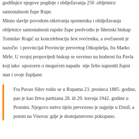
godišnjice njegove pogibije i obilježavanja 250 .obljetnice
samostalnosti župe Rupe.
Misno slavlje povodom otkrivanja spomenika i obilježavanja
obljetnice samostalnosti rupske župe predvodio je šibenski biskup
Tomislav Rogić uz koncelebraciju šest svećenika, a svečanosti je
nazočio i provincijal Provincije presvetog Otkupitelja, fra Marko
Mrše. U svojoj propovijedi biskup se osvrnuo na hrabrost fra Pavla
koji iako upozoren o mogućem napadu nije želio napustiti župni
stan i svoje župljane.
Fra Pavao Silov rodio se u Rupama 23. prosinca 1885. godine,
pao je kao žrtva partizana 28. ili 29. travnja 1942. godine u
Promini. Njegovo mrtvo tijelo prevezeno je najprije u Drniš, a
potom na Visovac gdje je dostojanstveno pokopano.