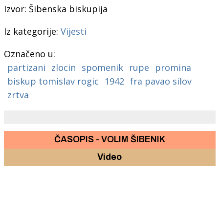
Izvor: Šibenska biskupija
Iz kategorije:
Vijesti
Označeno u:
partizani
zlocin
spomenik
rupe
promina
biskup tomislav rogic
1942
fra pavao silov
zrtva
ČASOPIS - VOLIM ŠIBENIK
Video