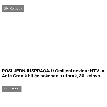
recept izronio iz tame prošlosti baca novo svjetlo
na šibensku gastronomiju i kulinarstvo.
29. Kolovoz
POSLJEDNJI ISPRAĆAJ / Omiljeni novinar HTV -a
Ante Granik bit će pokopan u utorak, 30. kolovoza
na gradskom groblju Kvanj u Šibeniku
11. Srpanj