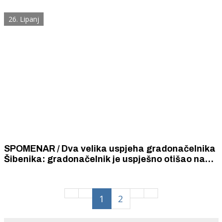
vijest da je prvi policajac Šibenika sramotno i
ponižavajuće opljačkan
26. Lipanj
SPOMENAR / Dva velika uspjeha gradonačelnika
Šibenika: gradonačelnik je uspješno otišao na
službeni put u Zagreb i gradonačelnik se
uspješno vratio sa službenog puta.
1
2