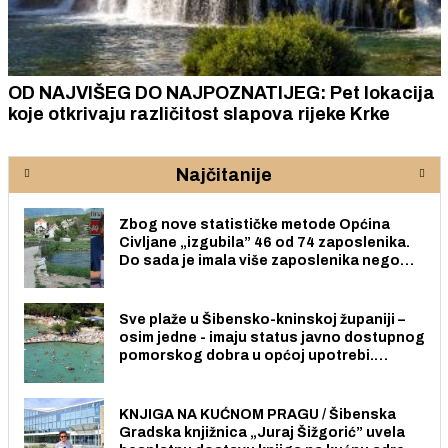
OD NAJVIŠEG DO NAJPOZNATIJEG: Pet lokacija
koje otkrivaju različitost slapova rijeke Krke
Najčitanije
Zbog nove statističke metode Općina
Civljane „izgubila” 46 od 74 zaposlenika.
Do sada je imala više zaposlenika nego
radno sposobnih osoba među svojih 170
stanovnika.
Sve plaže u Šibensko-kninskoj županiji –
osim jedne - imaju status javno dostupnog
pomorskog dobra u općoj upotrebi.
Pristup je slobodan i besplatan za sve
građane i posjetitelje.
KNJIGA NA KUĆNOM PRAGU / Šibenska
Gradska knjižnica „Juraj Šižgorić” uvela