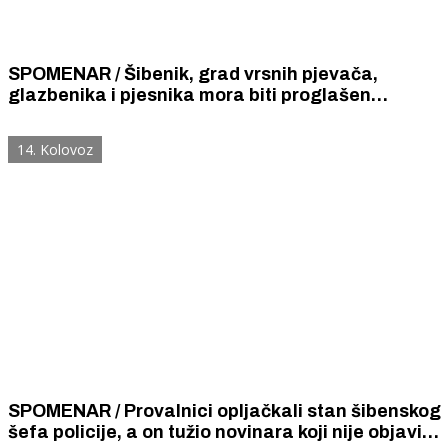
SPOMENAR / Šibenik, grad vrsnih pjevača,
glazbenika i pjesnika mora biti proglašen
državnom metropolom šansone, tvrdi Udruženje
novinara Srbije.
14. Kolovoz
SPOMENAR / Provalnici opljačkali stan šibenskog
šefa policije, a on tužio novinara koji nije objavio