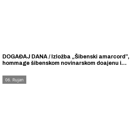
DOGAĐAJ DANA / Izložba „Šibenski amarcord”,
hommage šibenskom novinarskom doajenu i
začetniku fotoreporterske profesije Jošku Čelaru
06. Rujan