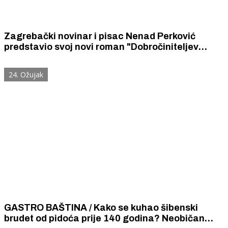
Zagrebački novinar i pisac Nenad Perković
predstavio svoj novi roman "Dobročiniteljev
grob" u Šibeniku, rodnom gradu svoga oca
24. Ožujak
GASTRO BAŠTINA / Kako se kuhao šibenski
brudet od pidoća prije 140 godina? Neobičan