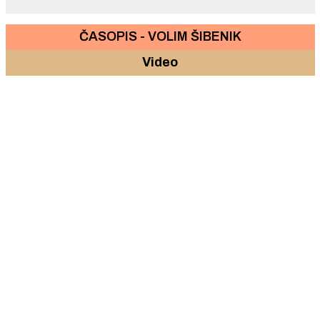
ČASOPIS - VOLIM ŠIBENIK
Video