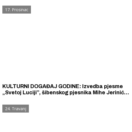
17. Prosinac
KULTURNI DOGAĐAJ GODINE: Izvedba pjesme
„Svetoj Luciji”, šibenskog pjesnika Mihe Jerinića,
borca za hrvatsku slobodu koji je 177 puta
izveden pred sud zbog ljubavi prema Hrvatskoj
24. Travanj