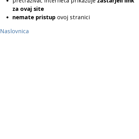
pretraživač interneta prikazuje
zastarjeli link
za ovaj site
nemate pristup
ovoj stranici
Naslovnica