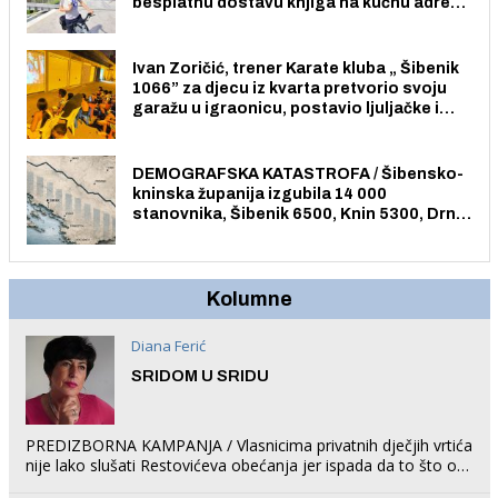
besplatnu dostavu knjiga na kućnu adresu
električnim biciklom.
Ivan Zoričić, trener Karate kluba „ Šibenik
1066” za djecu iz kvarta pretvorio svoju
garažu u igraonicu, postavio ljuljačke i
trampolin i organizirao dječje ljetno kino.
DEMOGRAFSKA KATASTROFA / Šibensko-
kninska županija izgubila 14 000
stanovnika, Šibenik 6500, Knin 5300, Drniš
1758, Skradin 625, Vodice 275...
Kolumne
Diana Ferić
SRIDOM U SRIDU
PREDIZBORNA KAMPANJA / Vlasnicima privatnih dječjih vrtića
nije lako slušati Restovićeva obećanja jer ispada da to što oni
rade u Šibeniku ne postoji