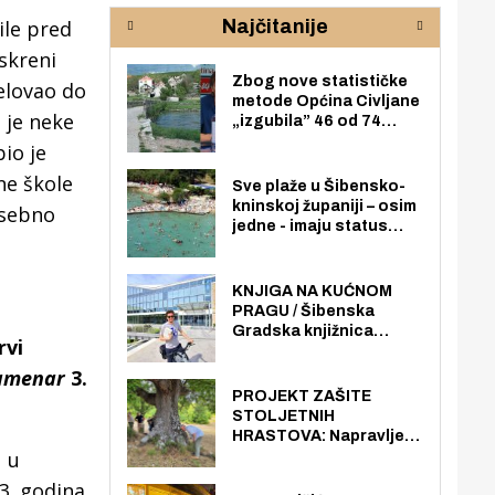
rijeke Krke
sud
ile pred
Najčitanije
pod
zaj
iskreni
Zbog nove statističke
jelovao do
metode Općina Civljane
 je neke
„izgubila” 46 od 74
zaposlenika. Do sada je
io je
imala više zaposlenika
ne škole
nego radno sposobnih
Sve plaže u Šibensko-
osoba među svojih 170
kninskoj županiji – osim
osebno
stanovnika.
jedne - imaju status
javno dostupnog
pomorskog dobra u
općoj upotrebi. Pristup
KNJIGA NA KUĆNOM
je slobodan i besplatan
PRAGU / Šibenska
za sve građane i
Gradska knjižnica
rvi
posjetitelje.
„Juraj Šižgorić” uvela
besplatnu dostavu
amenar
3.
knjiga na kućnu adresu
PROJEKT ZAŠITE
električnim biciklom.
STOLJETNIH
HRASTOVA: Napravljen
u u
prvi stručni pregled
hrastova na lokaciji
3. godina