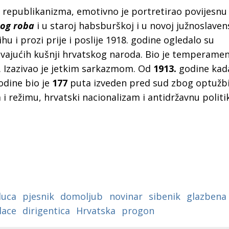
 republikanizma, emotivno je portretirao povijesnu
nog roba
i u staroj habsburškoj i u novoj južnoslaven
hu i prozi prije i poslije 1918. godine ogledalo su
vajućih kušnji hrvatskog naroda. Bio je temperament
a. Izazivao je jetkim sarkazmom. Od
1913.
godine kada
dine bio je
177
puta izveden pred sud zbog optužbi
i režimu, hrvatski nacionalizam i antidržavnu politik
luca
pjesnik
domoljub
novinar
sibenik
glazbena 
lace
dirigentica
Hrvatska
progon