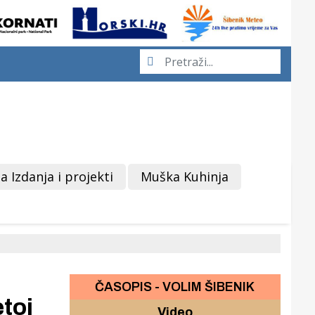
a Izdanja i projekti
Muška Kuhinja
ČASOPIS - VOLIM ŠIBENIK
toj
Video