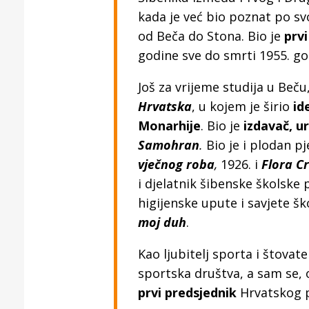
kada je već bio poznat po 
od Beča do Stona. Bio je
prvi
godine sve do smrti 1955. go
Još za vrijeme studija u Beču
Hrvatska
, u kojem je širio
id
Monarhije
. Bio je
izdavač, u
Samohran
.
Bio je i plodan p
vječnog roba
,
1926. i
Flora Cr
i djelatnik šibenske školske 
higijenske upute i savjete š
moj duh
.
Kao ljubitelj sporta i štovat
sportska društva, a sam se, 
prvi predsjednik
Hrvatskog 