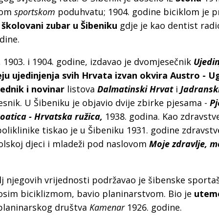
svom
sportskom
poduhvatu; 1904. godine biciklom je p
 školovani zubar u Šibeniku
gdje je kao dentist radi
dine.
, 1903. i 1904. godine, izdavao je dvomjesečnik
Ujedi
eju ujedinjenja svih Hrvata izvan okvira Austro - 
rednik i novinar
listova
Dalmatinski Hrvat
i
Jadransk
jesnik. U Šibeniku je objavio dvije zbirke pjesama -
P
oatica - Hrvatska ružica,
1938. godina. Kao zdravstve
poliklinike tiskao je u Šibeniku 1931. godine zdravstv
kolskoj djeci i mladeži pod naslovom
Moje zdravlje, mo
elj njegovih vrijednosti podržavao je šibenske sportaš
osim biciklizmom, bavio planinarstvom. Bio je
utemel
planinarskog društva
Kamenar
1926. godine.