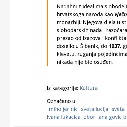
Nadahnut idealima slobode i
hrvatskoga naroda kao
vječ
monarhiji. Njegova djela u sti
slobodarskih nada i razočara
prezao od izazova i konflikt
doselio u Šibenik, do
1937.
go
klevetu, ruganja pojedincima 
nikada nije bio osuđen.
Iz kategorije:
Kultura
Označeno u:
miho jerinic
sveta lucija
sveta 
ivana lukacica
zbor
ana govic b