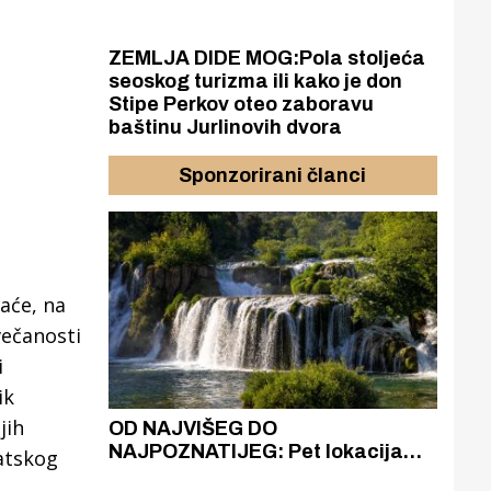
ZEMLJA DIDE MOG:Pola stoljeća
seoskog turizma ili kako je don
Stipe Perkov oteo zaboravu
baštinu Jurlinovih dvora
Sponzorirani članci
aće, na
večanosti
i
ik
jih
azak
OD NAJVIŠEG DO
ZA
zgrađeno
NAJPOZNATIJEG: Pet lokacija
AKA
vatskog
ru
koje otkrivaju različitost slapova
isku