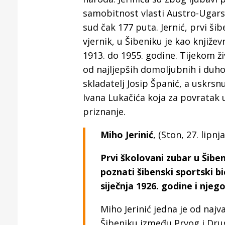
Puljanim
samobitnost vlasti Austro-Ugarske
sud čak 177 puta. Jernić, prvi šib
vjernik, u Šibeniku je kao književ
1913. do 1955. godine. Tijekom ž
od najljepših domoljubnih i duho
skladatelj Josip Španić, a uskrs
Ivana Lukačića koja za povratak 
priznanje.
Miho Jerinić
, (Ston, 27.
lipnj
Prvi školovani zubar u Šibeni
poznati šibenski sportski b
siječnja 1926. godine i njeg
Miho Jerinić jedna je od najva
Šibeniku između Prvog i Drug