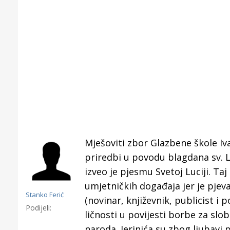
Mješoviti zbor Glazbene škole Iv
priredbi u povodu blagdana sv. Lu
izveo je pjesmu Svetoj Luciji. Taj
umjetničkih događaja jer je pjev
Stanko Ferić
(novinar, književnik, publicist i p
Gornji tok
Podijeli:
Otkrijte h
ličnosti u povijesti borbe za slo
edukativnom kampusu 
naroda. Jerinića su zbog ljubav