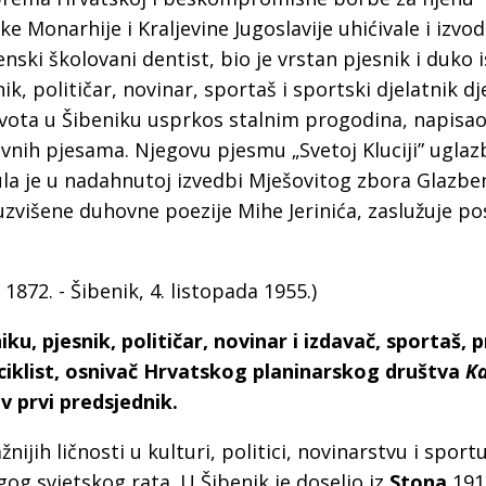
a
 Monarhije i Kraljevine Jugoslavije uhićivale i izvod
enski školovani dentist, bio je vrstan pjesnik i duko 
nik, političar, novinar, sportaš i sportski djelatnik d
ivota u Šibeniku usprkos stalnim progodina, napisao
vnih pjesama. Njegovu pjesmu „Svetoj Kluciji” uglazb
nula je u nadahnutoj izvedbi Mješovitog zbora Glazbe
uzvišene duhovne poezije Mihe Jerinića, zaslužuje p
a
1872. - Šibenik, 4.
listopada
1955.)
ku, pjesnik, političar, novinar i izdavač, sportaš, p
iciklist, osnivač Hrvatskog planinarskog društva
K
ov prvi predsjednik.
žnijih ličnosti u kulturi, politici, novinarstvu i sport
og svjetskog rata. U Šibenik je doselio iz
Stona
191