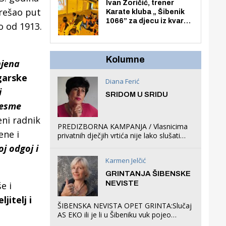
Zmajevac
Ivan Zoričić, trener
rešao put
Karate kluba „ Šibenik
1066” za djecu iz kvarta
o od 1913.
pretvorio svoju garažu
u igraonicu, postavio
ljuljačke i trampolin i
organizirao dječje
Kolumne
njena
ljetno kino.
Ugarske
Diana Ferić
i
SRIDOM U SRIDU
jesme
ni radnik
PREDIZBORNA KAMPANJA / Vlasnicima
ene i
privatnih dječjih vrtića nije lako slušati
Restovićeva obećanja jer ispada da to
j odgoj i
što oni rade u Šibeniku ne postoji
Karmen Jelčić
GRINTANJA ŠIBENSKE
NEVISTE
e i
jitelj i
ŠIBENSKA NEVISTA OPET GRINTA:Slučaj
AS EKO ili je li u Šibeniku vuk pojeo
magare, a profit ljubav prema