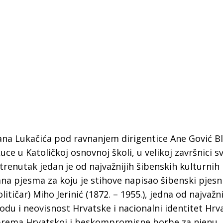
ana Lukačića pod ravnanjem dirigentice Ane Gović Bl
ce u Katoličkoj osnovnoj školi, u velikoj završnici s
 trenutak jedan je od najvažnijih šibenskih kulturnih 
ana pjesma za koju je stihove napisao šibenski pjesn
olitičar) Miho Jerinić (1872. – 1955.), jedna od najvažni
 Krke iz prve ruke -
Šibenik spreman za dol
ostel Titius u
električnih autobusa: i
bodu i neovisnost Hrvatske i nacionalni identitet Hr
NP Krka u
12 punionica na kolodvo
i prema Hrvatskoj i beskompromisne borbe za njenu