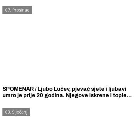
glazbi kada je čuo šibenskog trubadura Ljubu
07. Prosinac
Lučeva.
SPOMENAR / Ljubo Lučev, pjevač sjete i ljubavi
umro je prije 20 godina. Njegove iskrene i tople
pjesme još se vole i rado slušaju.
03. Siječanj