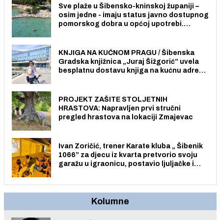
Sve plaže u Šibensko-kninskoj županiji –
osim jedne - imaju status javno dostupnog
pomorskog dobra u općoj upotrebi.
Pristup je slobodan i besplatan za sve
građane i posjetitelje.
KNJIGA NA KUĆNOM PRAGU / Šibenska
Gradska knjižnica „Juraj Šižgorić” uvela
besplatnu dostavu knjiga na kućnu adresu
električnim biciklom.
PROJEKT ZAŠITE STOLJETNIH
HRASTOVA: Napravljen prvi stručni
pregled hrastova na lokaciji Zmajevac
Ivan Zoričić, trener Karate kluba „ Šibenik
1066” za djecu iz kvarta pretvorio svoju
garažu u igraonicu, postavio ljuljačke i
trampolin i organizirao dječje ljetno kino.
Kolumne