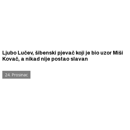
Ljubo Lučev, šibenski pjevač koji je bio uzor Miši
Kovač, a nikad nije postao slavan
24. Prosinac