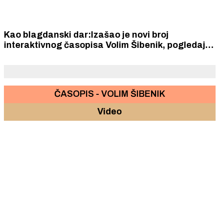
Kao blagdanski dar:Izašao je novi broj
interaktivnog časopisa Volim Šibenik, pogledajte
što donosi
ČASOPIS - VOLIM ŠIBENIK
Video