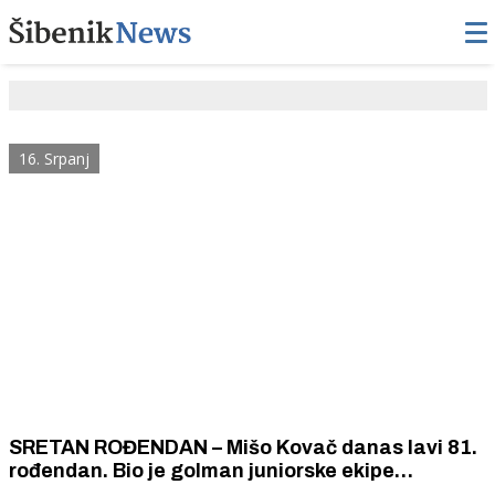
16. Srpanj
SRETAN ROĐENDAN – Mišo Kovač danas lavi 81.
rođendan. Bio je golman juniorske ekipe
„Šibenika”. Ostavio je nogomet i posvetio se