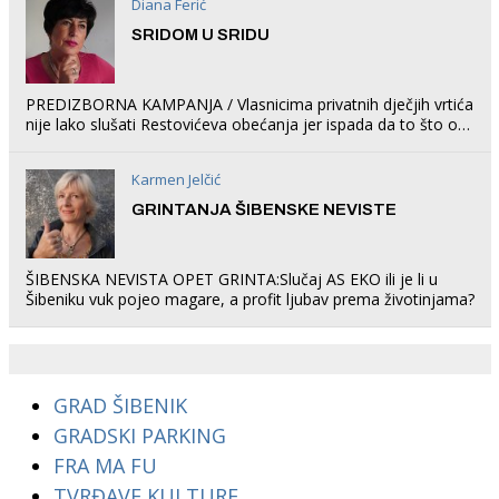
Diana Ferić
SRIDOM U SRIDU
PREDIZBORNA KAMPANJA / Vlasnicima privatnih dječjih vrtića
nije lako slušati Restovićeva obećanja jer ispada da to što oni
rade u Šibeniku ne postoji
Karmen Jelčić
GRINTANJA ŠIBENSKE NEVISTE
ŠIBENSKA NEVISTA OPET GRINTA:Slučaj AS EKO ili je li u
Šibeniku vuk pojeo magare, a profit ljubav prema životinjama?
GRAD ŠIBENIK
GRADSKI PARKING
FRA MA FU
TVRĐAVE KULTURE