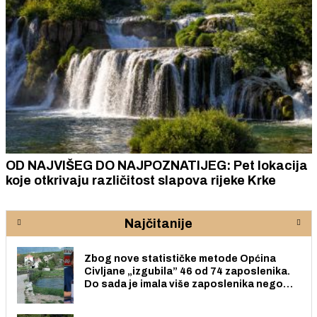
OD NAJVIŠEG DO NAJPOZNATIJEG: Pet lokacija
koje otkrivaju različitost slapova rijeke Krke
Najčitanije
Zbog nove statističke metode Općina
Civljane „izgubila” 46 od 74 zaposlenika.
Do sada je imala više zaposlenika nego
radno sposobnih osoba među svojih 170
stanovnika.