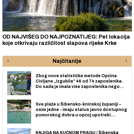
OD NAJVIŠEG DO NAJPOZNATIJEG: Pet lokacija
koje otkrivaju različitost slapova rijeke Krke
Najčitanije
Zbog nove statističke metode Općina
Civljane „izgubila” 46 od 74 zaposlenika.
Do sada je imala više zaposlenika nego
radno sposobnih osoba među svojih 170
stanovnika.
Sve plaže u Šibensko-kninskoj županiji –
osim jedne - imaju status javno dostupnog
pomorskog dobra u općoj upotrebi.
Pristup je slobodan i besplatan za sve
građane i posjetitelje.
KNJIGA NA KUĆNOM PRAGU / Šibenska