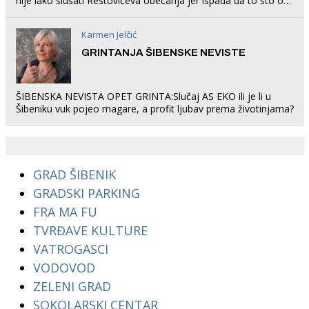
nije lako slušati Restovićeva obećanja jer ispada da to što oni
rade u Šibeniku ne postoji
Karmen Jelčić
GRINTANJA ŠIBENSKE NEVISTE
ŠIBENSKA NEVISTA OPET GRINTA:Slučaj AS EKO ili je li u
Šibeniku vuk pojeo magare, a profit ljubav prema životinjama?
GRAD ŠIBENIK
GRADSKI PARKING
FRA MA FU
TVRĐAVE KULTURE
VATROGASCI
VODOVOD
ZELENI GRAD
SOKOLARSKI CENTAR