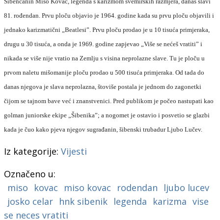
Šibenčanin
Mišo Kovač, legenda s karizmom svemirskih razmjera,
danas slavi
81. rođendan. Prvu ploču objavio je
1964.
godine kada su prvu ploču objavili i
jednako karizmatični „Beatlesi”.
Prvu ploču prodao
je
u 10 tisuća primjeraka,
drugu u 30 tisuća,
a onda je 1969. godine zapjevao „Više se nećeš vratiti” i
nikada se više nije vratio na Zemlju s visina neprolazne slave. T
u
je ploču u
prvom naletu mišomanije
ploču prodao u 500 tisuća primjeraka.
Od tada do
danas njegova je slava neprolazna, štoviše postala je jednom do zagonetki
čijom se tajnom bave već i znanstvenici. Pred publikom je počeo nastupati kao
golman juniorske ekipe „Šibenika”; a nogomet je ostavio i posvetio se glazbi
kada je čuo kako pjeva njegov sugrađanin, šibenski trubadur Ljubo Lučev.
Iz kategorije:
Vijesti
Označeno u:
miso
kovac
miso kovac
rodendan
ljubo lucev
josko celar
hnk sibenik
legenda
karizma
vise
se neces vratiti