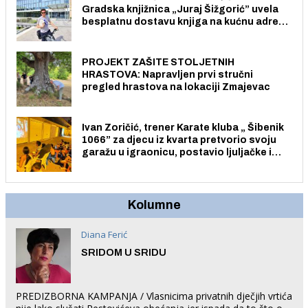
Gradska knjižnica „Juraj Šižgorić” uvela
besplatnu dostavu knjiga na kućnu adresu
električnim biciklom.
PROJEKT ZAŠITE STOLJETNIH
HRASTOVA: Napravljen prvi stručni
pregled hrastova na lokaciji Zmajevac
Ivan Zoričić, trener Karate kluba „ Šibenik
1066” za djecu iz kvarta pretvorio svoju
garažu u igraonicu, postavio ljuljačke i
trampolin i organizirao dječje ljetno kino.
Kolumne
Diana Ferić
SRIDOM U SRIDU
PREDIZBORNA KAMPANJA / Vlasnicima privatnih dječjih vrtića