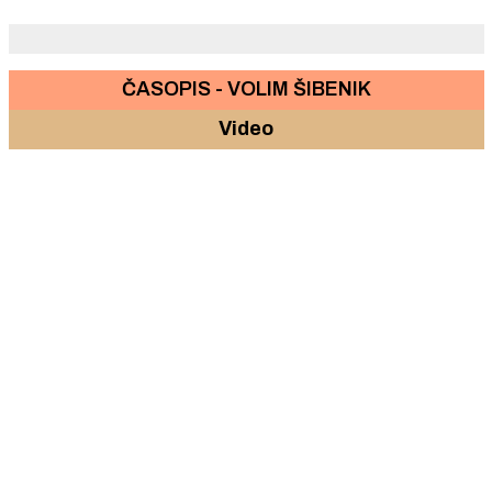
ČASOPIS - VOLIM ŠIBENIK
Video