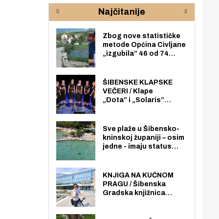
rijeke Krke
sud
Najčitanije
pod
zaj
Zbog nove statističke
metode Općina Civljane
„izgubila” 46 od 74
zaposlenika. Do sada je
imala više zaposlenika
nego radno sposobnih
ŠIBENSKE KLAPSKE
osoba među svojih 170
VEČERI / Klape
stanovnika.
„Dota” i „Solaris”
otvaraju 27. Šibenske
klapske večeri na Maloj
loži
Sve plaže u Šibensko-
kninskoj županiji – osim
jedne - imaju status
javno dostupnog
pomorskog dobra u
općoj upotrebi. Pristup
KNJIGA NA KUĆNOM
je slobodan i besplatan
PRAGU / Šibenska
za sve građane i
Gradska knjižnica
posjetitelje.
„Juraj Šižgorić” uvela
besplatnu dostavu