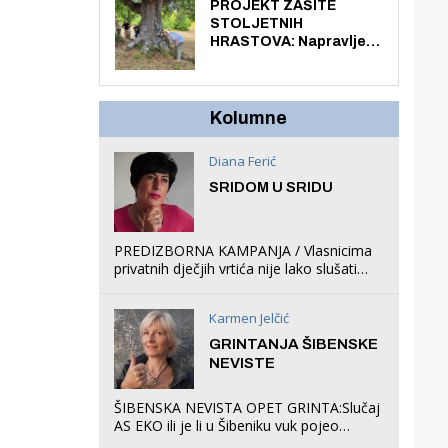
knjiga na kućnu adresu
PROJEKT ZAŠITE
električnim biciklom.
STOLJETNIH
HRASTOVA: Napravljen
prvi stručni pregled
hrastova na lokaciji
Zmajevac
Kolumne
Diana Ferić
SRIDOM U SRIDU
PREDIZBORNA KAMPANJA / Vlasnicima
privatnih dječjih vrtića nije lako slušati
Restovićeva obećanja jer ispada da to
što oni rade u Šibeniku ne postoji
Karmen Jelčić
GRINTANJA ŠIBENSKE
NEVISTE
ŠIBENSKA NEVISTA OPET GRINTA:Slučaj
AS EKO ili je li u Šibeniku vuk pojeo
magare, a profit ljubav prema