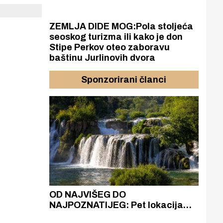
ZEMLJA DIDE MOG:Pola stoljeća
seoskog turizma ili kako je don
Stipe Perkov oteo zaboravu
baštinu Jurlinovih dvora
Sponzorirani članci
azak
OD NAJVIŠEG DO
ZA
zgrađeno
NAJPOZNATIJEG: Pet lokacija
AKA
ru
koje otkrivaju različitost slapova
isku