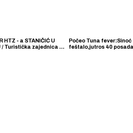
 HTZ - a STANIČIĆ U
Počeo Tuna fever:Sinoć
/ Turistička zajednica u
feštalo,jutros 40 posada
- kninskoj županiji je već
u lov na kapitalce
direktora, ali stvari
raju