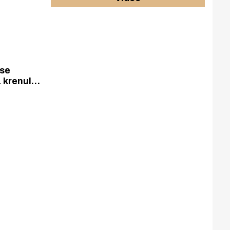
 se
 krenulo