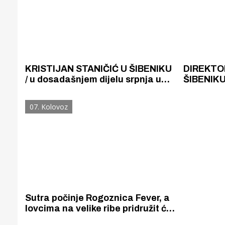
KRISTIJAN STANIČIĆ U ŠIBENIKU
DIREKTOR
/ u dosadašnjem dijelu srpnja u
ŠIBENIKU 
Hrvatskoj je ostvaren turistički
Šibensko 
promet jednak kao i lani u ovo
dugo bez 
07. Kolovoz
vrijeme
funkcioni
Sutra počinje Rogoznica Fever, a
lovcima na velike ribe pridružit će
se i direktor HTZ -a