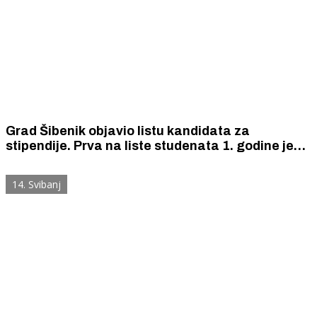
Grad Šibenik objavio listu kandidata za
stipendije. Prva na liste studenata 1. godine je
Patricia Vuković s ocjenom 4,99, a prvi na listi
studenata viših godina je Mario Guberina (5,0)
14. Svibanj