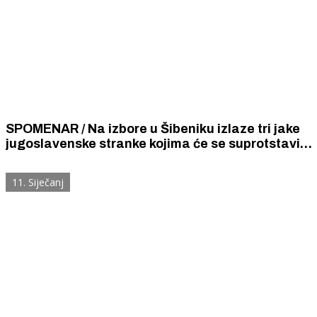
SPOMENAR / Na izbore u Šibeniku izlaze tri jake
jugoslavenske stranke kojima će se suprotstaviti
Radnička organizacija i hrvatski naglašene
Udruga vinogradara i Glas toverne
11. Siječanj