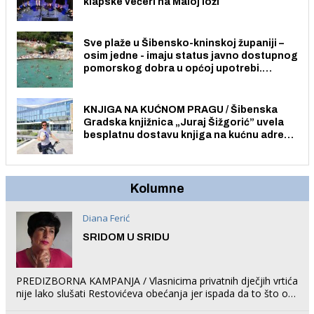
klapske večeri na Maloj loži
Sve plaže u Šibensko-kninskoj županiji –
osim jedne - imaju status javno dostupnog
pomorskog dobra u općoj upotrebi.
Pristup je slobodan i besplatan za sve
građane i posjetitelje.
KNJIGA NA KUĆNOM PRAGU / Šibenska
Gradska knjižnica „Juraj Šižgorić” uvela
besplatnu dostavu knjiga na kućnu adresu
električnim biciklom.
Kolumne
Diana Ferić
SRIDOM U SRIDU
PREDIZBORNA KAMPANJA / Vlasnicima privatnih dječjih vrtića
nije lako slušati Restovićeva obećanja jer ispada da to što oni
rade u Šibeniku ne postoji