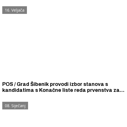
državnog odvjetnika
16. Veljača
POS / Grad Šibenik provodi izbor stanova s
kandidatima s Konačne liste reda prvenstva za
kupnju stana iz Programa društveno poticane
stanogradnje
08. Siječanj