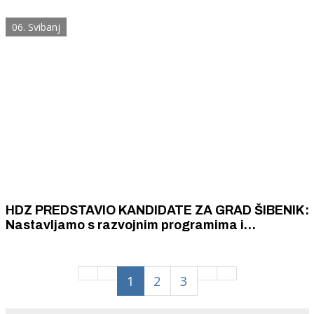
neki koji su isto vidljivi u medijima valjda sve ili
većinu promidžbe stvaraju u kućnoj radinosti
06. Svibanj
HDZ PREDSTAVIO KANDIDATE ZA GRAD ŠIBENIK:
Nastavljamo s razvojnim programima i
konkretnim planom aktivnosti, kod nas nema
parola
1
2
3