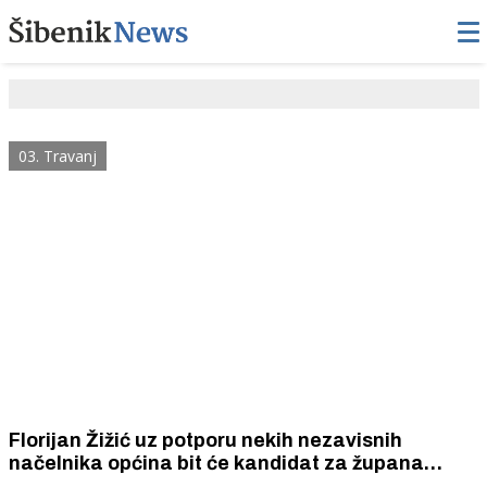
03. Travanj
Florijan Žižić uz potporu nekih nezavisnih
načelnika općina bit će kandidat za župana
Šibensko - kninske županije