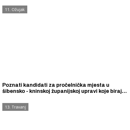
11. Ožujak
Poznati kandidati za pročelnička mjesta u
šibensko - kninskoj županijskoj upravi koje biraju
uoči lokalnih izbora
13. Travanj