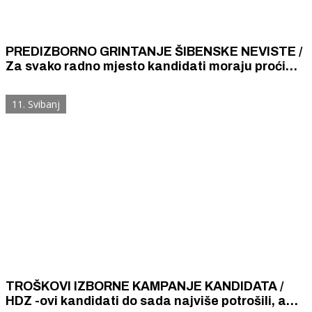
PREDIZBORNO GRINTANJE ŠIBENSKE NEVISTE /
Za svako radno mjesto kandidati moraju proći
neki test sposobnosti, a za gradonačelnika ili
župana to nije potrebno!
11. Svibanj
TROŠKOVI IZBORNE KAMPANJE KANDIDATA /
HDZ -ovi kandidati do sada najviše potrošili, a