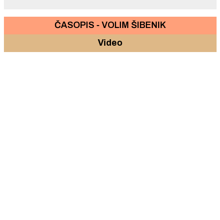
ČASOPIS - VOLIM ŠIBENIK
Video