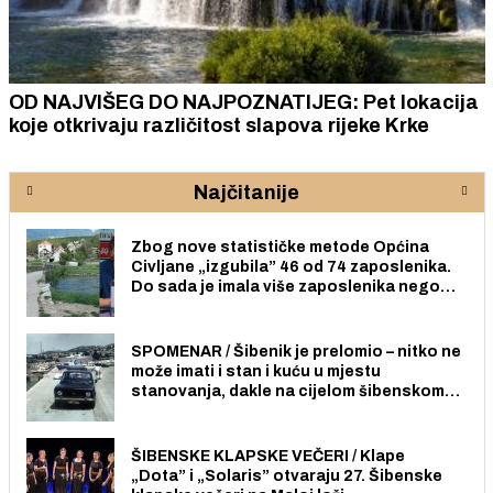
OD NAJVIŠEG DO NAJPOZNATIJEG: Pet lokacija
koje otkrivaju različitost slapova rijeke Krke
Najčitanije
Zbog nove statističke metode Općina
Civljane „izgubila” 46 od 74 zaposlenika.
Do sada je imala više zaposlenika nego
radno sposobnih osoba među svojih 170
stanovnika.
SPOMENAR / Šibenik je prelomio – nitko ne
može imati i stan i kuću u mjestu
stanovanja, dakle na cijelom šibenskom
području pa ni na Jadriji.
ŠIBENSKE KLAPSKE VEČERI / Klape
„Dota” i „Solaris” otvaraju 27. Šibenske