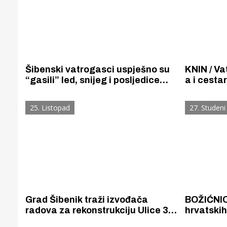
Šibenski vatrogasci uspješno su
KNIN / Va
“gasili” led, snijeg i posljedice
a i cesta
nevremena koje je zahvatilo
koje su iz
sjeverna područja Šibensko-
ledena ki
25. Listopad
27. Studeni
kninske županije.
Grad Šibenik traži izvođača
BOŽIĆNIC
radova za rekonstrukciju Ulice 3.
hrvatski
studenoga 1944. Posao je
smiješe s