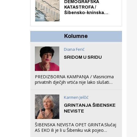
ljuljačke i trampolin i
DEMOGRAFSKA
organizirao dječje
KATASTROFA /
ljetno kino.
Šibensko-kninska
županija izgubila 14 000
stanovnika, Šibenik
6500, Knin 5300, Drniš
1758, Skradin 625,
Kolumne
Vodice 275...
Diana Ferić
SRIDOM U SRIDU
PREDIZBORNA KAMPANJA / Vlasnicima
privatnih dječjih vrtića nije lako slušati
Restovićeva obećanja jer ispada da to
što oni rade u Šibeniku ne postoji
Karmen Jelčić
GRINTANJA ŠIBENSKE
NEVISTE
ŠIBENSKA NEVISTA OPET GRINTA:Slučaj
AS EKO ili je li u Šibeniku vuk pojeo
magare, a profit ljubav prema