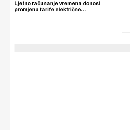
Puljanim
Ljetno računanje vremena donosi
promjenu tarife električne
energije u domaćinstvu