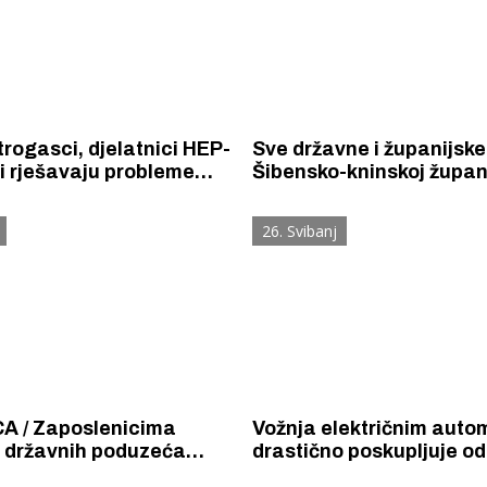
trogasci, djelatnici HEP-
Sve državne i županijske
ri rješavaju probleme
Šibensko-kninskoj župani
azvali olujni vjetar i
su i prohodne. Djelatnic
ša.
rješavaju prekid snabdi
26. Svibanj
električnom energijom u
okolici Knina.
A / Zaposlenicima
Vožnja električnim auto
h državnih poduzeća
drastično poskupljuje od 
e puno veće božićnice i
do 30. rujna. 100 kilome