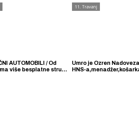
(novčani) darovi za djecu
struju koštat će 50 do 1
11. Travanj
le godine.
više nego na benzin i diz
NI AUTOMOBILI / Od
Umro je Ozren Nadoveza
ma više besplatne struje
HNS-a,menadžer,košark
ične automobile na HEP-
funkcionar,ali prije sveg
ionicama
čovjek
 Krke iz prve ruke -
Šibenik spreman za dol
ostel Titius u
električnih autobusa: i
NP Krka u
12 punionica na kolodvo