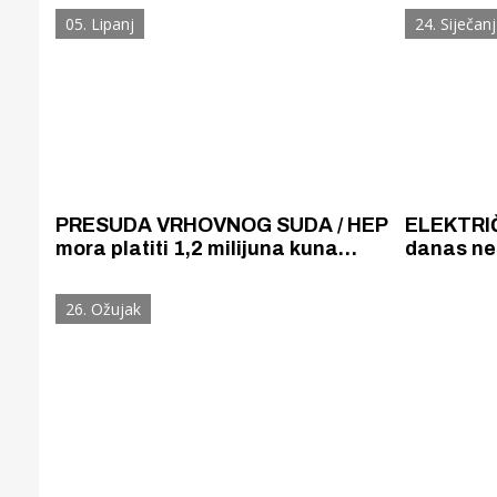
vrijedan 540 000 eura.
obilniji 
05. Lipanj
24. Siječanj
nego proš
PRESUDA VRHOVNOG SUDA / HEP
ELEKTRIČ
mora platiti 1,2 milijuna kuna
danas ne
odštete sa zateznim kamatama
za elektr
zbog uništavanja sedrenih
ovim pun
26. Ožujak
barijera i živog svijeta u NP Krka
Gornji tok
Otkrijte h
edukativnom kampusu 