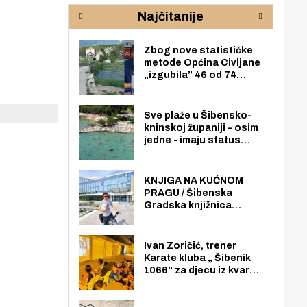
rijeke Krke
sud
Najčitanije
pod
zaj
Zbog nove statističke
metode Općina Civljane
„izgubila” 46 od 74
zaposlenika. Do sada je
imala više zaposlenika
nego radno sposobnih
Sve plaže u Šibensko-
osoba među svojih 170
kninskoj županiji – osim
stanovnika.
jedne - imaju status
javno dostupnog
pomorskog dobra u
općoj upotrebi. Pristup
KNJIGA NA KUĆNOM
je slobodan i besplatan
PRAGU / Šibenska
za sve građane i
Gradska knjižnica
posjetitelje.
„Juraj Šižgorić” uvela
besplatnu dostavu
knjiga na kućnu adresu
Ivan Zoričić, trener
električnim biciklom.
Karate kluba „ Šibenik
1066” za djecu iz kvarta
pretvorio svoju garažu
u igraonicu, postavio