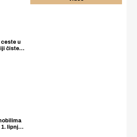
 ceste u
ji čiste
i HEP-a
jevanja
 selima u
mobilima
1. lipnja
tara na