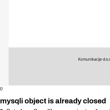
Komunikacije d.o.o
0
mysqli object is already closed