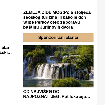
00 posto
el.
ZEMLJA DIDE MOG:Pola stoljeća
seoskog turizma ili kako je don
Stipe Perkov oteo zaboravu
baštinu Jurlinovih dvora
Sponzorirani članci
,član
aški
a čestit
azak
OD NAJVIŠEG DO
ZA
zgrađeno
NAJPOZNATIJEG: Pet lokacija
AKA
ru
koje otkrivaju različitost slapova
isku