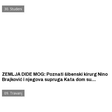
kapislu i izazvao eksploziju
30. Studeni
ZEMLJA DIDE MOG: Poznati šibenski kirurg Nino
Brajković i njegova supruga Kata dom su
izgradili na njezinoj djedovini u Donjem polju
09. Travanj