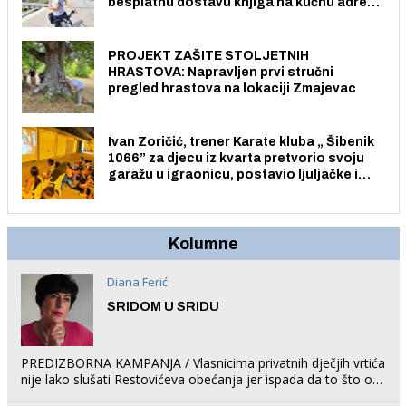
besplatnu dostavu knjiga na kućnu adresu
električnim biciklom.
PROJEKT ZAŠITE STOLJETNIH
HRASTOVA: Napravljen prvi stručni
pregled hrastova na lokaciji Zmajevac
Ivan Zoričić, trener Karate kluba „ Šibenik
1066” za djecu iz kvarta pretvorio svoju
garažu u igraonicu, postavio ljuljačke i
trampolin i organizirao dječje ljetno kino.
Kolumne
Diana Ferić
SRIDOM U SRIDU
PREDIZBORNA KAMPANJA / Vlasnicima privatnih dječjih vrtića
nije lako slušati Restovićeva obećanja jer ispada da to što oni
rade u Šibeniku ne postoji