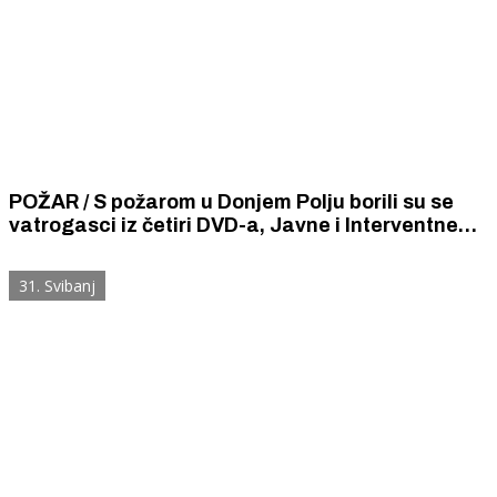
POŽAR / S požarom u Donjem Polju borili su se
vatrogasci iz četiri DVD-a, Javne i Interventne
vatrogasne postrojbe. Ugasili su ga sinoć oko 22
sata.
31. Svibanj