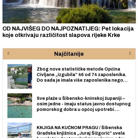
OD NAJVIŠEG DO NAJPOZNATIJEG: Pet lokacija
koje otkrivaju različitost slapova rijeke Krke
Najčitanije
Zbog nove statističke metode Općina
Civljane „izgubila” 46 od 74 zaposlenika.
Do sada je imala više zaposlenika nego
radno sposobnih osoba među svojih 170
stanovnika.
Sve plaže u Šibensko-kninskoj županiji –
osim jedne - imaju status javno dostupnog
pomorskog dobra u općoj upotrebi.
Pristup je slobodan i besplatan za sve
građane i posjetitelje.
KNJIGA NA KUĆNOM PRAGU / Šibenska
Gradska knjižnica „Juraj Šižgorić” uvela