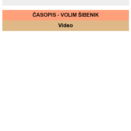
ČASOPIS - VOLIM ŠIBENIK
Video