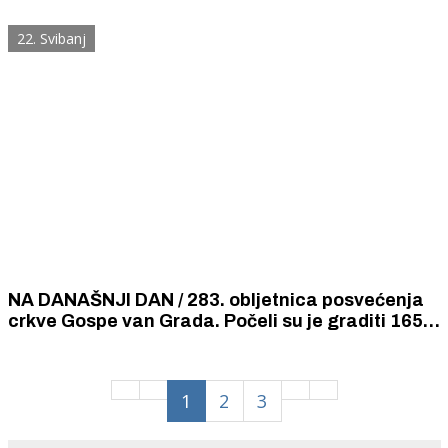
vlak.
22. Svibanj
NA DANAŠNJI DAN / 283. obljetnica posvećenja
crkve Gospe van Grada. Počeli su je graditi 1650.
godine Ivan Banovac i njegov sin Bože
1
2
3