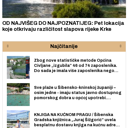
OD NAJVIŠEG DO NAJPOZNATIJEG: Pet lokacija
koje otkrivaju različitost slapova rijeke Krke
Najčitanije
Zbog nove statističke metode Općina
Civljane „izgubila” 46 od 74 zaposlenika.
Do sada je imala više zaposlenika nego
radno sposobnih osoba među svojih 170
stanovnika.
Sve plaže u Šibensko-kninskoj županiji –
osim jedne - imaju status javno dostupnog
pomorskog dobra u općoj upotrebi.
Pristup je slobodan i besplatan za sve
građane i posjetitelje.
KNJIGA NA KUĆNOM PRAGU / Šibenska
Gradska knjižnica „Juraj Šižgorić” uvela
besplatnu dostavu knjiga na kućnu adresu