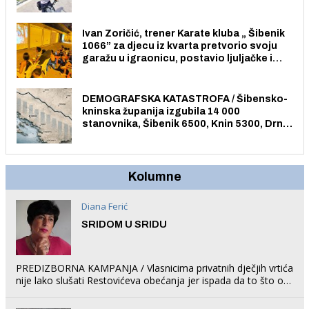
električnim biciklom.
Ivan Zoričić, trener Karate kluba „ Šibenik
1066” za djecu iz kvarta pretvorio svoju
garažu u igraonicu, postavio ljuljačke i
trampolin i organizirao dječje ljetno kino.
DEMOGRAFSKA KATASTROFA / Šibensko-
kninska županija izgubila 14 000
stanovnika, Šibenik 6500, Knin 5300, Drniš
1758, Skradin 625, Vodice 275...
Kolumne
Diana Ferić
SRIDOM U SRIDU
PREDIZBORNA KAMPANJA / Vlasnicima privatnih dječjih vrtića
nije lako slušati Restovićeva obećanja jer ispada da to što oni
rade u Šibeniku ne postoji