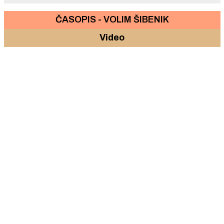
ČASOPIS - VOLIM ŠIBENIK
Video