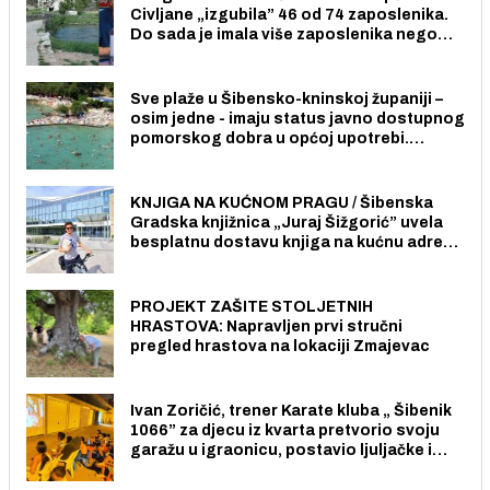
Civljane „izgubila” 46 od 74 zaposlenika.
Do sada je imala više zaposlenika nego
radno sposobnih osoba među svojih 170
stanovnika.
Sve plaže u Šibensko-kninskoj županiji –
osim jedne - imaju status javno dostupnog
pomorskog dobra u općoj upotrebi.
Pristup je slobodan i besplatan za sve
građane i posjetitelje.
KNJIGA NA KUĆNOM PRAGU / Šibenska
Gradska knjižnica „Juraj Šižgorić” uvela
besplatnu dostavu knjiga na kućnu adresu
električnim biciklom.
PROJEKT ZAŠITE STOLJETNIH
HRASTOVA: Napravljen prvi stručni
pregled hrastova na lokaciji Zmajevac
Ivan Zoričić, trener Karate kluba „ Šibenik
1066” za djecu iz kvarta pretvorio svoju
garažu u igraonicu, postavio ljuljačke i
trampolin i organizirao dječje ljetno kino.