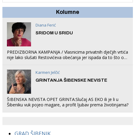
Kolumne
Diana Ferić
SRIDOM U SRIDU
PREDIZBORNA KAMPANJA / Vlasnicima privatnih dječjih vrtića
nije lako slušati Restovićeva obećanja jer ispada da to što oni
rade u Šibeniku ne postoji
Karmen Jelčić
GRINTANJA ŠIBENSKE NEVISTE
ŠIBENSKA NEVISTA OPET GRINTA:Slučaj AS EKO ili je li u
Šibeniku vuk pojeo magare, a profit ljubav prema životinjama?
GRAD ŠIBENIK