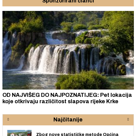
Sponzorirani članci
OD NAJVIŠEG DO NAJPOZNATIJEG: Pet lokacija
koje otkrivaju različitost slapova rijeke Krke
Najčitanije
Zbog nove statističke metode Općina