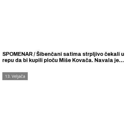
SPOMENAR / Šibenčani satima strpljivo čekali u
repu da bi kupili ploču Miše Kovača. Navala je
bila takva da je zamalo izbila tučnjava.
13. Veljača