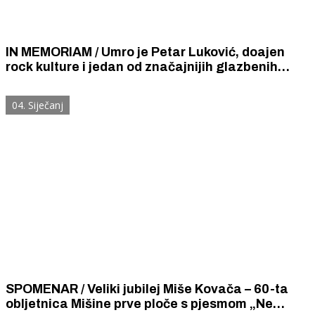
IN MEMORIAM / Umro je Petar Luković, doajen
rock kulture i jedan od značajnijih glazbenih
novinara na području bivše Jugoslavije, a nakon
njenog raspada kritičar režima u Beogradu
04. Siječanj
SPOMENAR / Veliki jubilej Miše Kovača – 60-ta
obljetnica Mišine prve ploče s pjesmom „Ne