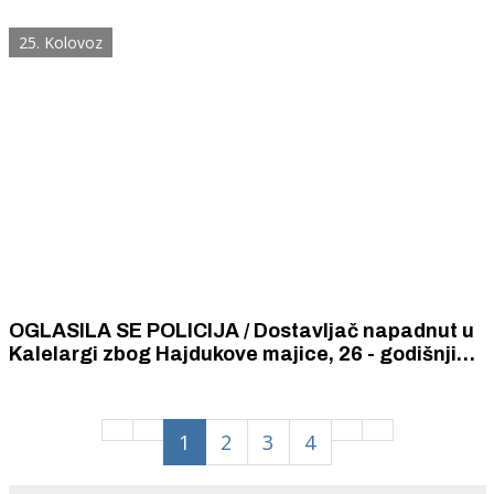
mogu prestati da te volim” i početka karijere
karizmatičnog kralja popularne glazbe
25. Kolovoz
OGLASILA SE POLICIJA / Dostavljač napadnut u
Kalelargi zbog Hajdukove majice, 26 - godišnji
nasilnik je priveden
1
2
3
4