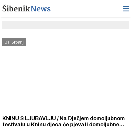
31. Srpanj
KNINU S LJUBAVLJU / Na Dječjem domoljubnom
festivalu u Kninu djeca će pjevati domoljubne
hitove Miše Kovača, Filma, Thompsona, Prljavog