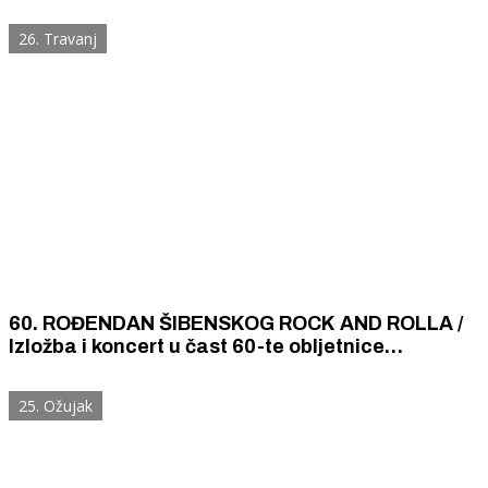
26. Travanj
60. ROĐENDAN ŠIBENSKOG ROCK AND ROLLA /
Izložba i koncert u čast 60-te obljetnice
šibenskog rocka i rockera od kojih je sve krenulo
25. Ožujak