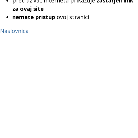
pretraživač interneta prikazuje
zastarjeli link
za ovaj site
nemate pristup
ovoj stranici
Naslovnica