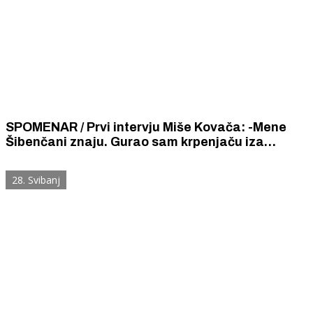
SPOMENAR / Prvi intervju Miše Kovača: -Mene
Šibenčani znaju. Gurao sam krpenjaču iza
Gimnazije i bio u pivačkim klapama.
28. Svibanj