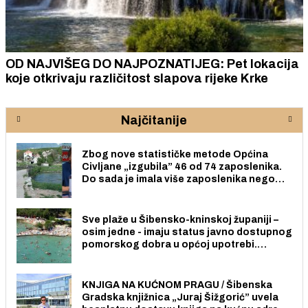
OD NAJVIŠEG DO NAJPOZNATIJEG: Pet lokacija
koje otkrivaju različitost slapova rijeke Krke
Najčitanije
Zbog nove statističke metode Općina
Civljane „izgubila” 46 od 74 zaposlenika.
Do sada je imala više zaposlenika nego
radno sposobnih osoba među svojih 170
stanovnika.
Sve plaže u Šibensko-kninskoj županiji –
osim jedne - imaju status javno dostupnog
pomorskog dobra u općoj upotrebi.
Pristup je slobodan i besplatan za sve
građane i posjetitelje.
KNJIGA NA KUĆNOM PRAGU / Šibenska
Gradska knjižnica „Juraj Šižgorić” uvela