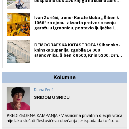
besplatnu dostavu knjiga na kućnu adresu
električnim biciklom.
Ivan Zoričić, trener Karate kluba „ Šibenik
1066” za djecu iz kvarta pretvorio svoju
garažu u igraonicu, postavio ljuljačke i
trampolin i organizirao dječje ljetno kino.
DEMOGRAFSKA KATASTROFA / Šibensko-
kninska županija izgubila 14 000
stanovnika, Šibenik 6500, Knin 5300, Drniš
1758, Skradin 625, Vodice 275...
Kolumne
Diana Ferić
SRIDOM U SRIDU
PREDIZBORNA KAMPANJA / Vlasnicima privatnih dječjih vrtića
nije lako slušati Restovićeva obećanja jer ispada da to što oni
rade u Šibeniku ne postoji