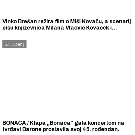
Vinko Brešan režira film o Miši Kovaču, a scenarij
pišu književnica Milana Vlaović Kovaček i
bosanskohercegovački filmski redatelj Pjer
Žalica.
21. Lipanj
BONACA / Klapa „Bonaca” gala koncertom na
tvrđavi Barone proslavila svoj 45. rođendan.