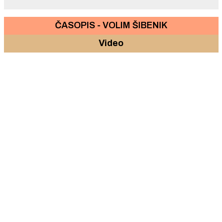
ČASOPIS - VOLIM ŠIBENIK
Video