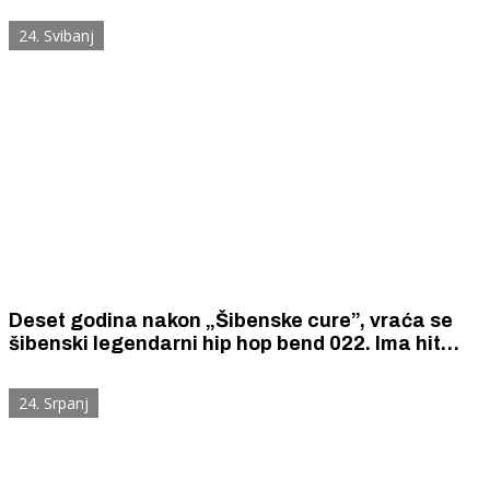
kazališta, Vice Vukova, Daleke obale...
24. Svibanj
Deset godina nakon „Šibenske cure”, vraća se
šibenski legendarni hip hop bend 022. Ima hit
„Dalmatinski blues”, izvrsnu 100 posto šibensku
pjesmu protkanu rockom i bluesom.
24. Srpanj