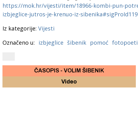
https://mok.hr/vijesti/item/18966-kombi-pun-potr
izbjeglice-jutros-je-krenuo-iz-sibenika#sigProId11
Iz kategorije:
Vijesti
Označeno u:
izbjeglice
šibenik
pomoć
fotopoet
ČASOPIS - VOLIM ŠIBENIK
Video