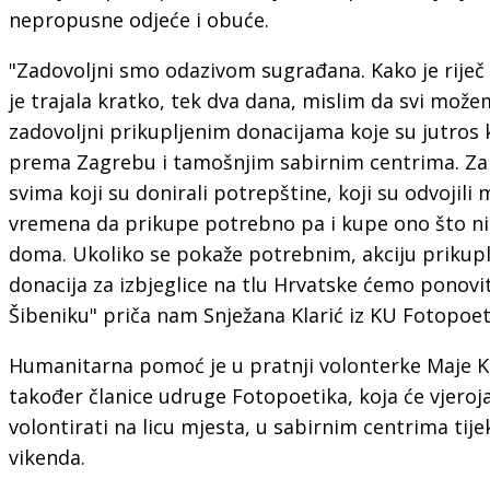
nepropusne odjeće i obuće.
"Zadovoljni smo odazivom sugrađana. Kako je riječ o
je trajala kratko, tek dva dana, mislim da svi može
zadovoljni prikupljenim donacijama koje su jutros 
prema Zagrebu i tamošnjim sabirnim centrima. Za
svima koji su donirali potrepštine, koji su odvojili 
vremena da prikupe potrebno pa i kupe ono što ni
doma. Ukoliko se pokaže potrebnim, akciju prikupl
donacija za izbjeglice na tlu Hrvatske ćemo ponovit
Šibeniku" priča nam Snježana Klarić iz KU Fotopoet
Humanitarna pomoć je u pratnji volonterke Maje Kl
također članice udruge Fotopoetika, koja će vjeroja
volontirati na licu mjesta, u sabirnim centrima tij
vikenda.