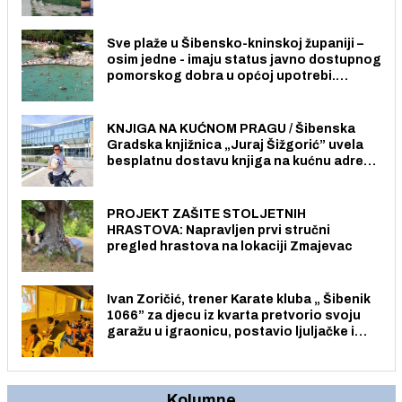
radno sposobnih osoba među svojih 170
stanovnika.
Sve plaže u Šibensko-kninskoj županiji –
osim jedne - imaju status javno dostupnog
pomorskog dobra u općoj upotrebi.
Pristup je slobodan i besplatan za sve
građane i posjetitelje.
KNJIGA NA KUĆNOM PRAGU / Šibenska
Gradska knjižnica „Juraj Šižgorić” uvela
besplatnu dostavu knjiga na kućnu adresu
električnim biciklom.
PROJEKT ZAŠITE STOLJETNIH
HRASTOVA: Napravljen prvi stručni
pregled hrastova na lokaciji Zmajevac
Ivan Zoričić, trener Karate kluba „ Šibenik
1066” za djecu iz kvarta pretvorio svoju
garažu u igraonicu, postavio ljuljačke i
trampolin i organizirao dječje ljetno kino.
Kolumne