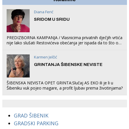
Diana Ferić
SRIDOM U SRIDU
PREDIZBORNA KAMPANJA / Vlasnicima privatnih dječjih vrtića
nije lako slušati Restovićeva obećanja jer ispada da to što oni
rade u Šibeniku ne postoji
Karmen Jelčić
GRINTANJA ŠIBENSKE NEVISTE
ŠIBENSKA NEVISTA OPET GRINTA:Slučaj AS EKO ili je li u
Šibeniku vuk pojeo magare, a profit ljubav prema životinjama?
GRAD ŠIBENIK
GRADSKI PARKING