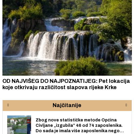
OD NAJVIŠEG DO NAJPOZNATIJEG: Pet lokacija
koje otkrivaju različitost slapova rijeke Krke
Najčitanije
Zbog nove statističke metode Općina
Civljane „izgubila” 46 od 74 zaposlenika.
Do sada je imala više zaposlenika nego