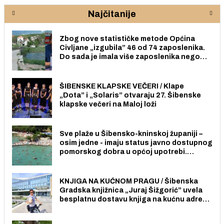
Najčitanije
Zbog nove statističke metode Općina
Civljane „izgubila” 46 od 74 zaposlenika.
Do sada je imala više zaposlenika nego
radno sposobnih osoba među svojih 170
stanovnika.
ŠIBENSKE KLAPSKE VEČERI / Klape
„Dota” i „Solaris” otvaraju 27. Šibenske
klapske večeri na Maloj loži
Sve plaže u Šibensko-kninskoj županiji –
osim jedne - imaju status javno dostupnog
pomorskog dobra u općoj upotrebi.
Pristup je slobodan i besplatan za sve
građane i posjetitelje.
KNJIGA NA KUĆNOM PRAGU / Šibenska
Gradska knjižnica „Juraj Šižgorić” uvela
besplatnu dostavu knjiga na kućnu adresu
električnim biciklom.