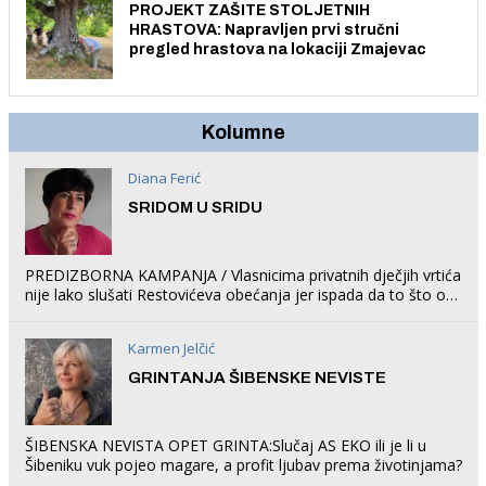
PROJEKT ZAŠITE STOLJETNIH
HRASTOVA: Napravljen prvi stručni
pregled hrastova na lokaciji Zmajevac
Kolumne
Diana Ferić
SRIDOM U SRIDU
PREDIZBORNA KAMPANJA / Vlasnicima privatnih dječjih vrtića
nije lako slušati Restovićeva obećanja jer ispada da to što oni
rade u Šibeniku ne postoji
Karmen Jelčić
GRINTANJA ŠIBENSKE NEVISTE
ŠIBENSKA NEVISTA OPET GRINTA:Slučaj AS EKO ili je li u
Šibeniku vuk pojeo magare, a profit ljubav prema životinjama?