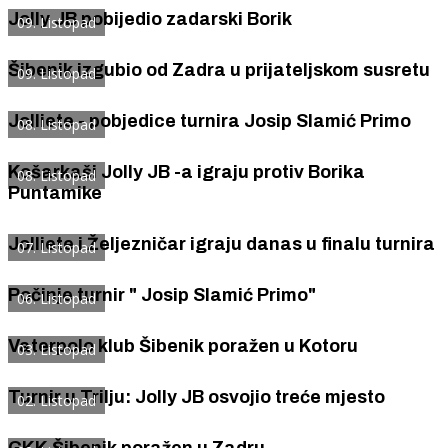
Jolly JB pobijedio zadarski Borik
09. Listopad
Šibenik izgubio od Zadra u prijateljskom susretu
09. Listopad
Jolliete - pobjedice turnira Josip Slamić Primo
08. Listopad
Košarkaši Jolly JB -a igraju protiv Borika
08. Listopad
Puntamike
Jolliete i Željezničar igraju danas u finalu turnira
07. Listopad
Počinje turnir " Josip Slamić Primo"
06. Listopad
Vaterpolo klub Šibenik poražen u Kotoru
03. Listopad
Turnir u Trilju: Jolly JB osvojio treće mjesto
02. Listopad
GKK Šibenik poražen u Zadru