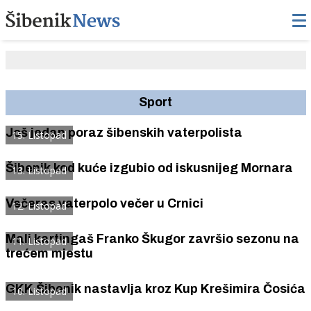
Sport
Još jedan poraz šibenskih vaterpolista
15. Listopad
Šibenik kod kuće izgubio od iskusnijeg Mornara
13. Listopad
Večeras vaterpolo večer u Crnici
12. Listopad
Mali kartingaš Franko Škugor završio sezonu na
11. Listopad
trećem mjestu
GKK Šibenik nastavlja kroz Kup Krešimira Čosića
10. Listopad