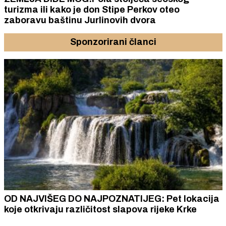
turizma ili kako je don Stipe Perkov oteo
zaboravu baštinu Jurlinovih dvora
Sponzorirani članci
OD NAJVIŠEG DO NAJPOZNATIJEG: Pet lokacija
koje otkrivaju različitost slapova rijeke Krke