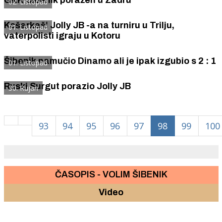
02. Listopad
Košarkaši Jolly JB -a na turniru u Trilju,
01. Listopad
vaterpolisti igraju u Kotoru
Šibenik namučio Dinamo ali je ipak izgubio s 2 : 1
01. Listopad
Ruski Surgut porazio Jolly JB
30. Rujan
93
94
95
96
97
98
99
100
ČASOPIS - VOLIM ŠIBENIK
Video