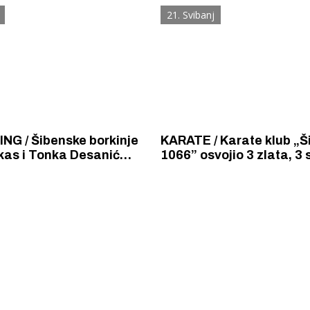
4 bronce.
šutjeli ste za Vukovar, S
21. Svibanj
Srebrnicu... jer tada se n
ubijala i tukla srpska dj
NG / Šibenske borkinje
KARATE / Karate klub „Š
kas i Tonka Desanić
1066” osvojio 3 zlata, 3 s
bore za titule europskih
bronce na Slavija open t
 u kickboxingu.
Sarajevu. Juraj Škenber 
dva zlata, a Mare Mileta 
srebro.
 Krke iz prve ruke -
Šibenik spreman za dol
ostel Titius u
električnih autobusa: i
NP Krka u
12 punionica na kolodvo