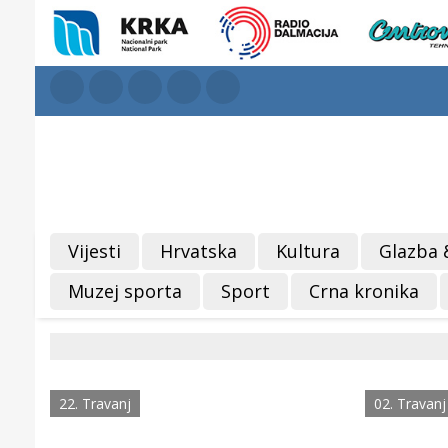
Vijesti
Hrvatska
Kultura
Glazba 
Muzej sporta
Sport
Crna kronika
22. Travanj
02. Travanj