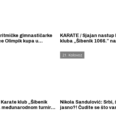
ritmičke gimnastičarke
KARATE / Sjajan nastup
e Olimpik kupa u
kluba „Šibenik 1066.” na turnir
Bosna Open u Sarajevu.
Mileta osvojila zlato i dvi
21. Kolovoz
bronce, Petra Babić dvije bronce,
a Roko Županović bronc
Karate klub „Šibenik
Nikola Sandulović: Srbi, 
a međunarodnom turniru
jasno?! Čudite se što v
u osvojio 8 zlata, 3
hapsi i bije Aleksandar V