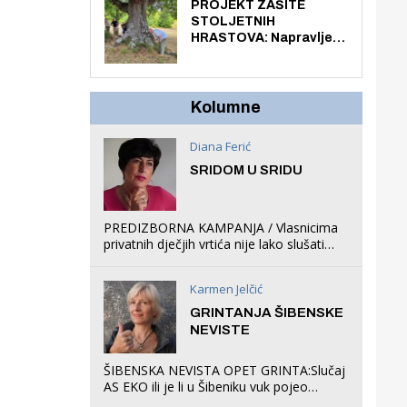
knjiga na kućnu adresu
PROJEKT ZAŠITE
električnim biciklom.
STOLJETNIH
HRASTOVA: Napravljen
prvi stručni pregled
hrastova na lokaciji
Zmajevac
Kolumne
Diana Ferić
SRIDOM U SRIDU
PREDIZBORNA KAMPANJA / Vlasnicima
privatnih dječjih vrtića nije lako slušati
Restovićeva obećanja jer ispada da to
što oni rade u Šibeniku ne postoji
Karmen Jelčić
GRINTANJA ŠIBENSKE
NEVISTE
ŠIBENSKA NEVISTA OPET GRINTA:Slučaj
AS EKO ili je li u Šibeniku vuk pojeo
magare, a profit ljubav prema