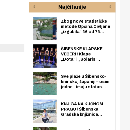
rijeke Krke
sud
Najčitanije
pod
zaj
Zbog nove statističke
metode Općina Civljane
„izgubila” 46 od 74
zaposlenika. Do sada je
imala više zaposlenika
nego radno sposobnih
ŠIBENSKE KLAPSKE
osoba među svojih 170
VEČERI / Klape
stanovnika.
„Dota” i „Solaris”
otvaraju 27. Šibenske
klapske večeri na Maloj
loži
Sve plaže u Šibensko-
kninskoj županiji – osim
jedne - imaju status
javno dostupnog
pomorskog dobra u
općoj upotrebi. Pristup
KNJIGA NA KUĆNOM
je slobodan i besplatan
PRAGU / Šibenska
za sve građane i
Gradska knjižnica
posjetitelje.
„Juraj Šižgorić” uvela
besplatnu dostavu