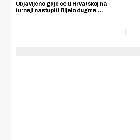
Puljanim
Objavljeno gdje će u Hrvatskoj na
turneji nastupiti Bijelo dugme,
Šibenik se ne spominje