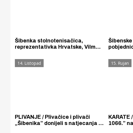
Šibenka stolnotenisačica,
Šibenske 
reprezentativka Hrvatske, Vilma
pobjednic
Despot pobjedom započela
Sarajevu
natjecanje na turniru Europe
14. Listopad
15. Rujan
Youth Series u Sarajevu
PLIVANJE / Plivačice i plivači
KARATE / 
„Šibenika” donijeli s natjecanja u
1066.” n
Sarajevu i Splitu 14 odličja. Josip
u Sarajev