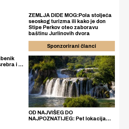
arajevo,
isu
eca.
ZEMLJA DIDE MOG:Pola stoljeća
seoskog turizma ili kako je don
Stipe Perkov oteo zaboravu
baštinu Jurlinovih dvora
Sponzorirani članci
ibenik
rebra i 2
urniru u
osvojio
zlato i
azak
OD NAJVIŠEG DO
ZA
zgrađeno
NAJPOZNATIJEG: Pet lokacija
AKA
ru
koje otkrivaju različitost slapova
isku