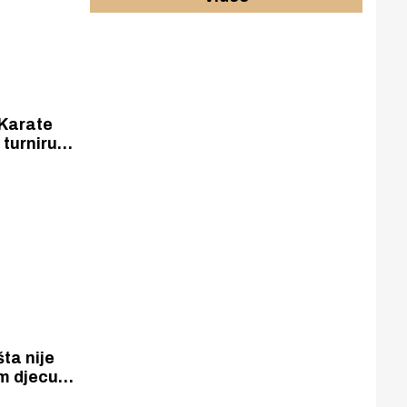
 Karate
u
 Mare
je
u.
šta nije
am djecu
učić, a