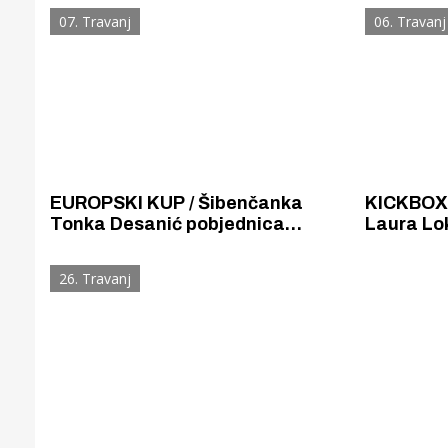
Silov proslavio se zlatom na 200
srebra i 
07. Travanj
06. Travanj
mješovito i broncom na 100 leptir.
EUROPSKI KUP / Šibenčanka
KICKBOXI
Tonka Desanić pobjednica
Laura Lo
Europkog kupa u kickboxingu.
danas se 
Laura Lokas i Irena Ekmečić su
prvakinja
26. Travanj
izborile srebro, a August
Lambaša broncu.
Gornji tok
Otkrijte h
edukativnom kampusu 