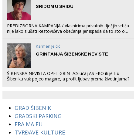
SRIDOM U SRIDU
PREDIZBORNA KAMPANJA / Vlasnicima privatnih dječjih vrtića
nije lako slušati Restovićeva obećanja jer ispada da to što oni
rade u Šibeniku ne postoji
Karmen Jelčić
GRINTANJA ŠIBENSKE NEVISTE
ŠIBENSKA NEVISTA OPET GRINTA:Slučaj AS EKO ili je li u
Šibeniku vuk pojeo magare, a profit ljubav prema životinjama?
GRAD ŠIBENIK
GRADSKI PARKING
FRA MA FU
TVRĐAVE KULTURE