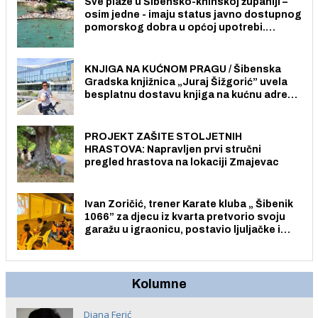
Sve plaže u Šibensko-kninskoj županiji –
osim jedne - imaju status javno dostupnog
pomorskog dobra u općoj upotrebi.
Pristup je slobodan i besplatan za sve
građane i posjetitelje.
KNJIGA NA KUĆNOM PRAGU / Šibenska
Gradska knjižnica „Juraj Šižgorić” uvela
besplatnu dostavu knjiga na kućnu adresu
električnim biciklom.
PROJEKT ZAŠITE STOLJETNIH
HRASTOVA: Napravljen prvi stručni
pregled hrastova na lokaciji Zmajevac
Ivan Zoričić, trener Karate kluba „ Šibenik
1066” za djecu iz kvarta pretvorio svoju
garažu u igraonicu, postavio ljuljačke i
trampolin i organizirao dječje ljetno kino.
Kolumne
Diana Ferić