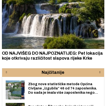
OD NAJVIŠEG DO NAJPOZNATIJEG: Pet lokacija
koje otkrivaju različitost slapova rijeke Krke
Najčitanije
Zbog nove statističke metode Općina
Civljane „izgubila” 46 od 74 zaposlenika.
Do sada je imala više zaposlenika nego
radno sposobnih osoba među svojih 170
stanovnika.