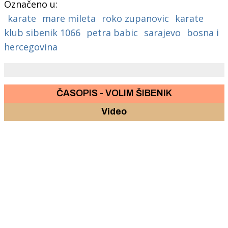
Označeno u:
karate
mare mileta
roko zupanovic
karate
klub sibenik 1066
petra babic
sarajevo
bosna i
hercegovina
ČASOPIS - VOLIM ŠIBENIK
Video