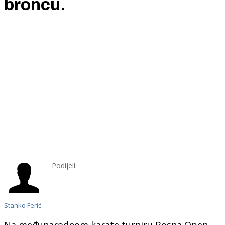
broncu.
Podijeli:
Stanko Ferić
Na međunarodnom karate turniru Bosna Open