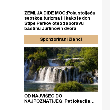
ZEMLJA DIDE MOG:Pola stoljeća
seoskog turizma ili kako je don
Stipe Perkov oteo zaboravu
baštinu Jurlinovih dvora
Sponzorirani članci
azak
OD NAJVIŠEG DO
ZA
zgrađeno
NAJPOZNATIJEG: Pet lokacija
AKA
ru
koje otkrivaju različitost slapova
isku