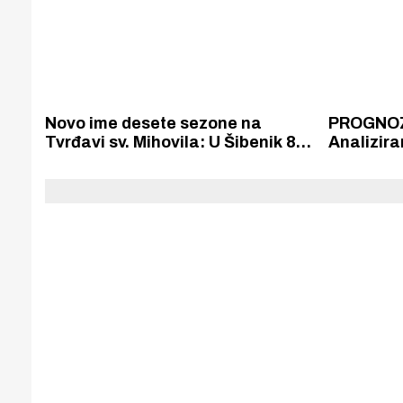
Novo ime desete sezone na
PROGNOZ
Tvrđavi sv. Mihovila: U Šibenik 8.
Analizira
kolovoza stiže Bonobo!
novim po
sezoni H