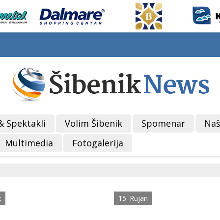
& Spektakli
Volim Šibenik
Spomenar
Naš
Multimedia
Fotogalerija
z
15. Rujan