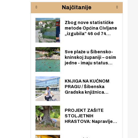
rijeke Krke
sud
Najčitanije
pod
zaj
Zbog nove statističke
metode Općina Civljane
„izgubila” 46 od 74
zaposlenika. Do sada je
imala više zaposlenika
nego radno sposobnih
Sve plaže u Šibensko-
osoba među svojih 170
kninskoj županiji – osim
stanovnika.
jedne - imaju status
javno dostupnog
pomorskog dobra u
općoj upotrebi. Pristup
KNJIGA NA KUĆNOM
je slobodan i besplatan
PRAGU / Šibenska
za sve građane i
Gradska knjižnica
posjetitelje.
„Juraj Šižgorić” uvela
besplatnu dostavu
knjiga na kućnu adresu
PROJEKT ZAŠITE
električnim biciklom.
STOLJETNIH
HRASTOVA: Napravljen
prvi stručni pregled
hrastova na lokaciji