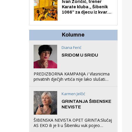
Zmajevac
Ivan Zoričić, trener
Karate kluba „ Šibenik
1066” za djecu iz kvarta
pretvorio svoju garažu
u igraonicu, postavio
ljuljačke i trampolin i
organizirao dječje
Kolumne
ljetno kino.
Diana Ferić
SRIDOM U SRIDU
PREDIZBORNA KAMPANJA / Vlasnicima
privatnih dječjih vrtića nije lako slušati
Restovićeva obećanja jer ispada da to
što oni rade u Šibeniku ne postoji
Karmen Jelčić
GRINTANJA ŠIBENSKE
NEVISTE
ŠIBENSKA NEVISTA OPET GRINTA:Slučaj
AS EKO ili je li u Šibeniku vuk pojeo
magare, a profit ljubav prema