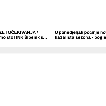
E I OČEKIVANJA /
U ponedjeljak počinje n
mo što HNK Šibenik s
kazališta sezona - pogle
jačanjima čeka u ovoj
vas očekuje
NL -a?