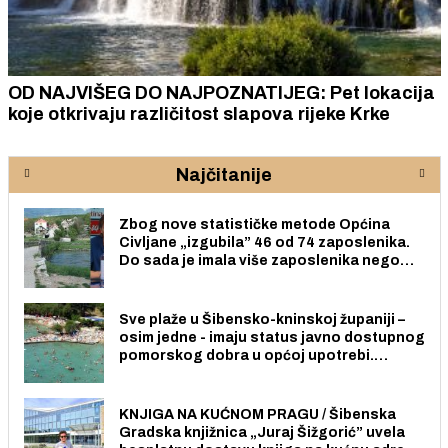
OD NAJVIŠEG DO NAJPOZNATIJEG: Pet lokacija
koje otkrivaju različitost slapova rijeke Krke
Najčitanije
Zbog nove statističke metode Općina
Civljane „izgubila” 46 od 74 zaposlenika.
Do sada je imala više zaposlenika nego
radno sposobnih osoba među svojih 170
stanovnika.
Sve plaže u Šibensko-kninskoj županiji –
osim jedne - imaju status javno dostupnog
pomorskog dobra u općoj upotrebi.
Pristup je slobodan i besplatan za sve
građane i posjetitelje.
KNJIGA NA KUĆNOM PRAGU / Šibenska
Gradska knjižnica „Juraj Šižgorić” uvela