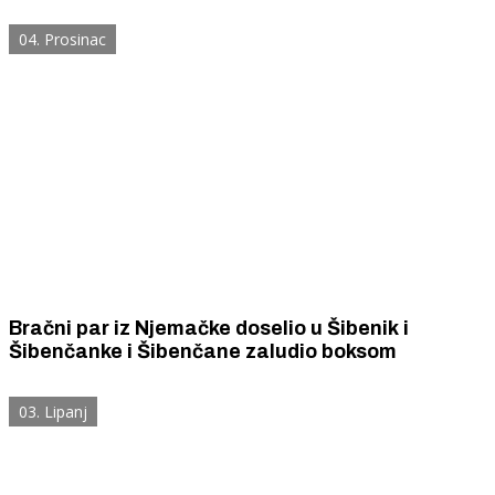
svoj restoran na Kapriju, a u Tokiju je položio za
sushi majstora
04. Prosinac
Bračni par iz Njemačke doselio u Šibenik i
Šibenčanke i Šibenčane zaludio boksom
03. Lipanj