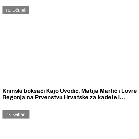
16. Ožujak
Kninski boksači Kajo Uvodić, Matija Martić i Lovre
Begonja na Prvenstvu Hrvatske za kadete i
mlađe kadete osvojili odličja
27. Svibanj