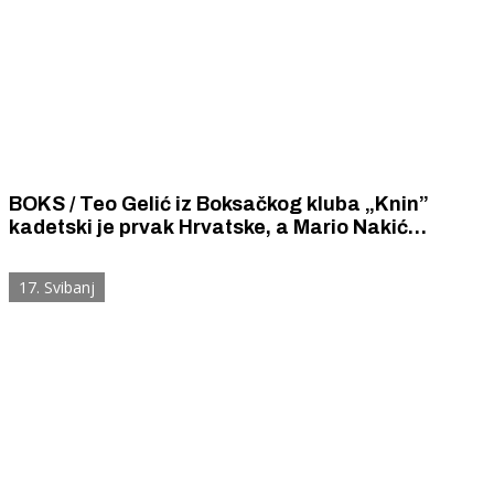
BOKS / Teo Gelić iz Boksačkog kluba „Knin”
kadetski je prvak Hrvatske, a Mario Nakić
pobjednik turnira Olimpijskih nada u Slovačkoj
17. Svibanj