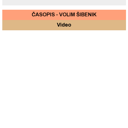
ČASOPIS - VOLIM ŠIBENIK
Video