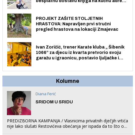
besplatnu dostavu knjiga na kućnu adresu
električnim biciklom.
PROJEKT ZAŠITE STOLJETNIH
HRASTOVA: Napravljen prvi stručni
pregled hrastova na lokaciji Zmajevac
Ivan Zoričić, trener Karate kluba „ Šibenik
1066” za djecu iz kvarta pretvorio svoju
garažu u igraonicu, postavio ljuljačke i
trampolin i organizirao dječje ljetno kino.
Kolumne
Diana Ferić
SRIDOM U SRIDU
PREDIZBORNA KAMPANJA / Vlasnicima privatnih dječjih vrtića
nije lako slušati Restovićeva obećanja jer ispada da to što oni
rade u Šibeniku ne postoji