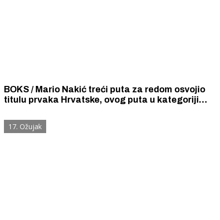
BOKS / Mario Nakić treći puta za redom osvojio
titulu prvaka Hrvatske, ovog puta u kategoriji
mlađih seniora.
17. Ožujak