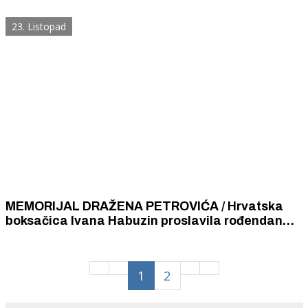
osvojio prošle godine.
23. Listopad
MEMORIJAL DRAŽENA PETROVIĆA / Hrvatska
boksačica Ivana Habuzin proslavila rođendan
Dražena Petrovića osvajanjem treće titule
svjetske prvakinje
1
2