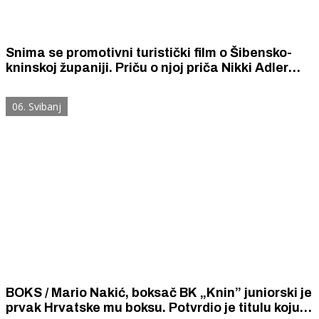
Snima se promotivni turistički film o Šibensko-
kninskoj županiji. Priču o njoj priča Nikki Adler
šesterostruka svjetska prvakinja u boksu.
06. Svibanj
BOKS / Mario Nakić, boksač BK „Knin” juniorski je
prvak Hrvatske mu boksu. Potvrdio je titulu koju je