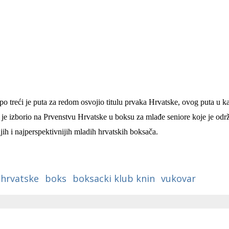
treći je puta za redom osvojio titulu prvaka Hrvatske, ovog puta u ka
o je izborio na Prvenstvu Hrvatske u boksu za mlađe seniore koje je odr
ih i najperspektivnijih mladih hrvatskih boksača.
 hrvatske
boks
boksacki klub knin
vukovar
 Krke iz prve ruke -
Šibenik spreman za dol
ostel Titius u
električnih autobusa: i
NP Krka u
12 punionica na kolodvo