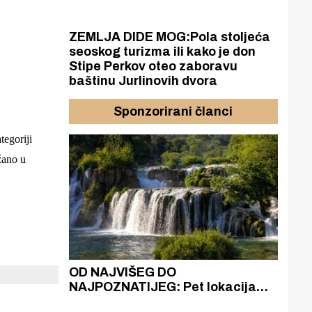
ZEMLJA DIDE MOG:Pola stoljeća
seoskog turizma ili kako je don
Stipe Perkov oteo zaboravu
baštinu Jurlinovih dvora
Sponzorirani članci
tegoriji
žano u
azak
OD NAJVIŠEG DO
ZA
zgrađeno
NAJPOZNATIJEG: Pet lokacija
AKA
ru
koje otkrivaju različitost slapova
isku