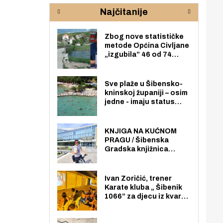
rijeke Krke
sud
Najčitanije
pod
zaj
Zbog nove statističke
metode Općina Civljane
„izgubila” 46 od 74
zaposlenika. Do sada je
imala više zaposlenika
nego radno sposobnih
Sve plaže u Šibensko-
osoba među svojih 170
kninskoj županiji – osim
stanovnika.
jedne - imaju status
javno dostupnog
pomorskog dobra u
općoj upotrebi. Pristup
KNJIGA NA KUĆNOM
je slobodan i besplatan
PRAGU / Šibenska
za sve građane i
Gradska knjižnica
posjetitelje.
„Juraj Šižgorić” uvela
besplatnu dostavu
knjiga na kućnu adresu
Ivan Zoričić, trener
električnim biciklom.
Karate kluba „ Šibenik
1066” za djecu iz kvarta
pretvorio svoju garažu
u igraonicu, postavio