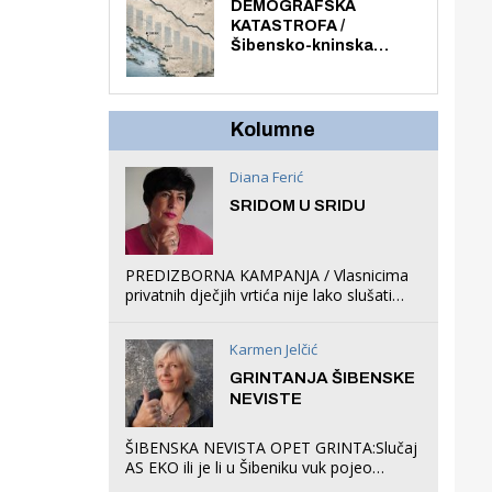
ljuljačke i trampolin i
DEMOGRAFSKA
organizirao dječje
KATASTROFA /
ljetno kino.
Šibensko-kninska
županija izgubila 14 000
stanovnika, Šibenik
6500, Knin 5300, Drniš
1758, Skradin 625,
Kolumne
Vodice 275...
Diana Ferić
SRIDOM U SRIDU
PREDIZBORNA KAMPANJA / Vlasnicima
privatnih dječjih vrtića nije lako slušati
Restovićeva obećanja jer ispada da to
što oni rade u Šibeniku ne postoji
Karmen Jelčić
GRINTANJA ŠIBENSKE
NEVISTE
ŠIBENSKA NEVISTA OPET GRINTA:Slučaj
AS EKO ili je li u Šibeniku vuk pojeo
magare, a profit ljubav prema