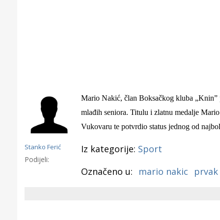
Mario Nakić, član Boksačkog kluba „Knin” po 
mlađih seniora. Titulu i zlatnu medalje Mari
Vukovaru te potvrdio status jednog od najbolj
Stanko Ferić
Iz kategorije:
Sport
Podijeli:
Označeno u:
mario nakic
prvak
Gornji tok
Otkrijte h
edukativnom kampusu 