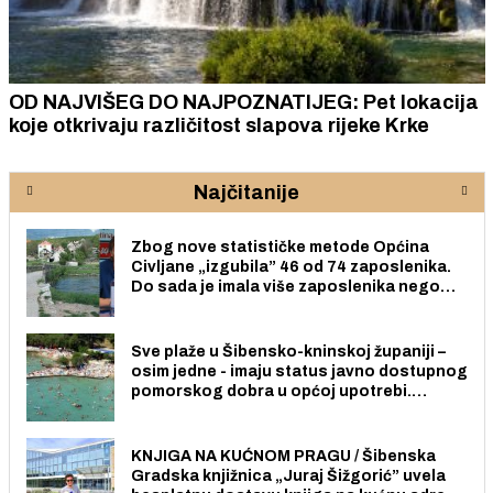
OD NAJVIŠEG DO NAJPOZNATIJEG: Pet lokacija
koje otkrivaju različitost slapova rijeke Krke
Najčitanije
Zbog nove statističke metode Općina
Civljane „izgubila” 46 od 74 zaposlenika.
Do sada je imala više zaposlenika nego
radno sposobnih osoba među svojih 170
stanovnika.
Sve plaže u Šibensko-kninskoj županiji –
osim jedne - imaju status javno dostupnog
pomorskog dobra u općoj upotrebi.
Pristup je slobodan i besplatan za sve
građane i posjetitelje.
KNJIGA NA KUĆNOM PRAGU / Šibenska
Gradska knjižnica „Juraj Šižgorić” uvela