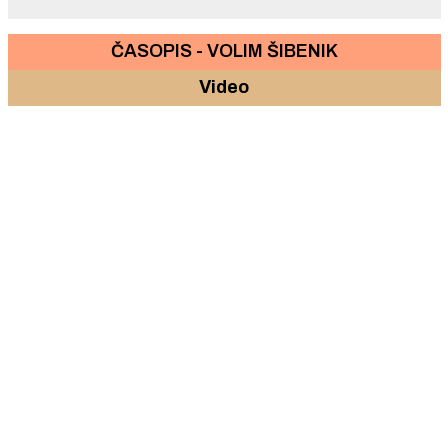
ČASOPIS - VOLIM ŠIBENIK
Video