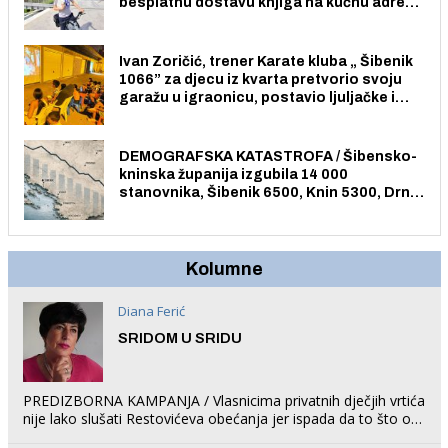
besplatnu dostavu knjiga na kućnu adresu
električnim biciklom.
Ivan Zoričić, trener Karate kluba „ Šibenik
1066” za djecu iz kvarta pretvorio svoju
garažu u igraonicu, postavio ljuljačke i
trampolin i organizirao dječje ljetno kino.
DEMOGRAFSKA KATASTROFA / Šibensko-
kninska županija izgubila 14 000
stanovnika, Šibenik 6500, Knin 5300, Drniš
1758, Skradin 625, Vodice 275...
Kolumne
Diana Ferić
SRIDOM U SRIDU
PREDIZBORNA KAMPANJA / Vlasnicima privatnih dječjih vrtića
nije lako slušati Restovićeva obećanja jer ispada da to što oni
rade u Šibeniku ne postoji