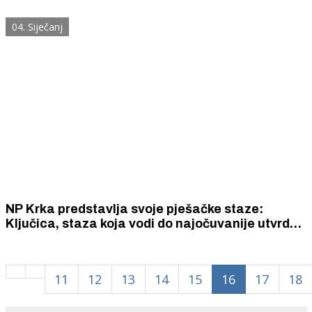
04. Siječanj
NP Krka predstavlja svoje pješačke staze:
Ključica, staza koja vodi do najočuvanije utvrde
u NP Krka
11
12
13
14
15
16
17
18