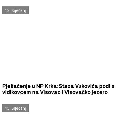
gradnje
18. Siječanj
Pješačenje u NP Krka:Staza Vukovića podi s
vidikovcem na Visovac i Visovačko jezero
15. Siječanj