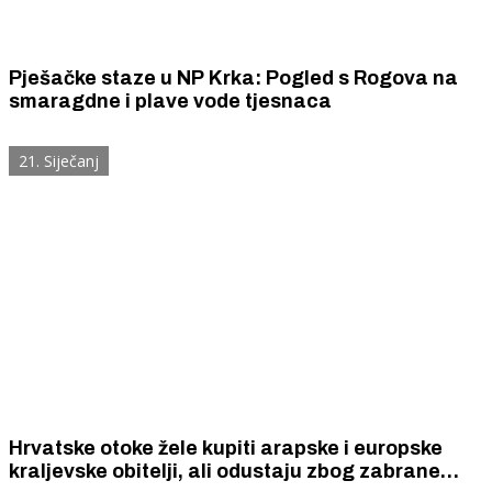
Pješačke staze u NP Krka: Pogled s Rogova na
smaragdne i plave vode tjesnaca
21. Siječanj
Hrvatske otoke žele kupiti arapske i europske
kraljevske obitelji, ali odustaju zbog zabrane