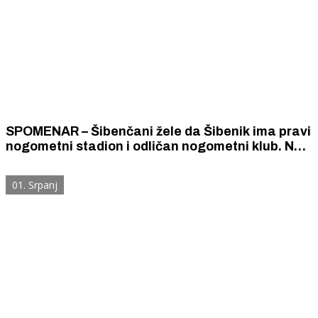
SPOMENAR – Šibenčani žele da Šibenik ima pravi
nogometni stadion i odličan nogometni klub. Na
uklanjanju kamenja i ravnanju terena radilo je
nekoliko tisuća Šibenčanki i Šibenčana.
01. Srpanj