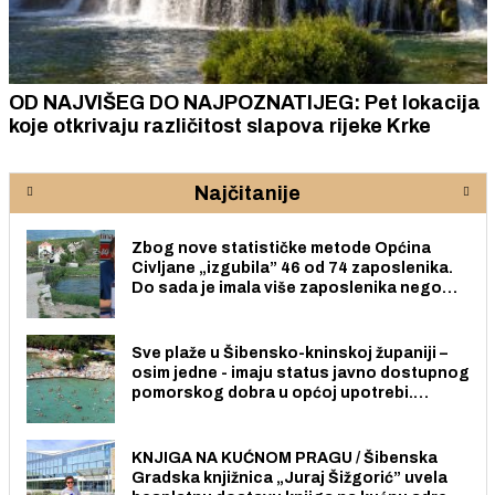
OD NAJVIŠEG DO NAJPOZNATIJEG: Pet lokacija
koje otkrivaju različitost slapova rijeke Krke
Najčitanije
Zbog nove statističke metode Općina
Civljane „izgubila” 46 od 74 zaposlenika.
Do sada je imala više zaposlenika nego
radno sposobnih osoba među svojih 170
stanovnika.
Sve plaže u Šibensko-kninskoj županiji –
osim jedne - imaju status javno dostupnog
pomorskog dobra u općoj upotrebi.
Pristup je slobodan i besplatan za sve
građane i posjetitelje.
KNJIGA NA KUĆNOM PRAGU / Šibenska
Gradska knjižnica „Juraj Šižgorić” uvela