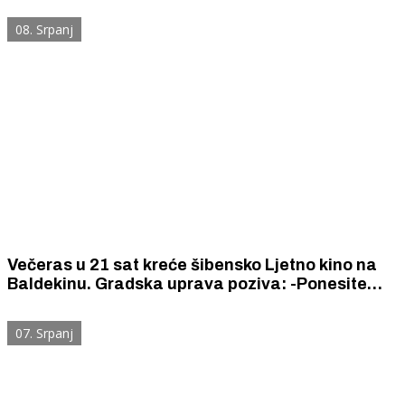
08. Srpanj
Večeras u 21 sat kreće šibensko Ljetno kino na
Baldekinu. Gradska uprava poziva: -Ponesite
dekice ili sklopive stolice i uživajte u filmskim
večerima Zelenog impulsa Šibenika
07. Srpanj