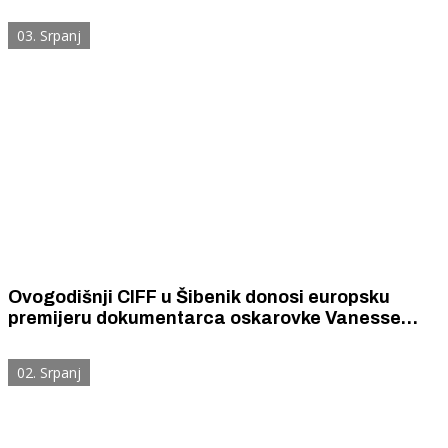
primjenjuje. Nitko ni ne zna da je na snazi i da ga
mora provoditi.
03. Srpanj
Ovogodišnji CIFF u Šibenik donosi europsku
premijeru dokumentarca oskarovke Vanesse
Roth i posvetu Đorđu Novkoviću
02. Srpanj