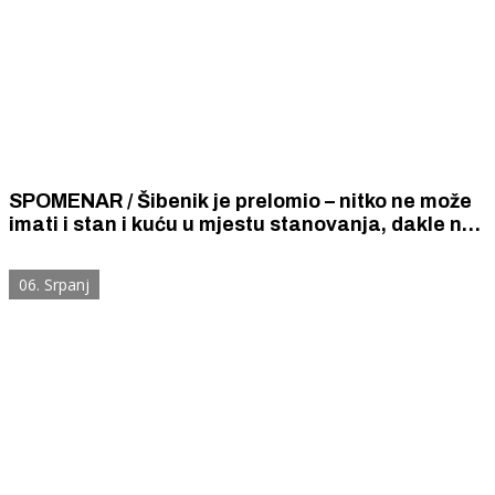
SPOMENAR / Šibenik je prelomio – nitko ne može
imati i stan i kuću u mjestu stanovanja, dakle na
cijelom šibenskom području pa ni na Jadriji.
06. Srpanj