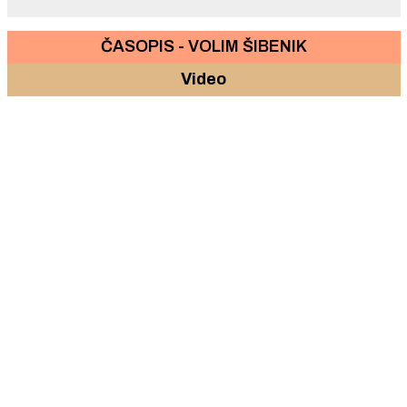
ČASOPIS - VOLIM ŠIBENIK
Video