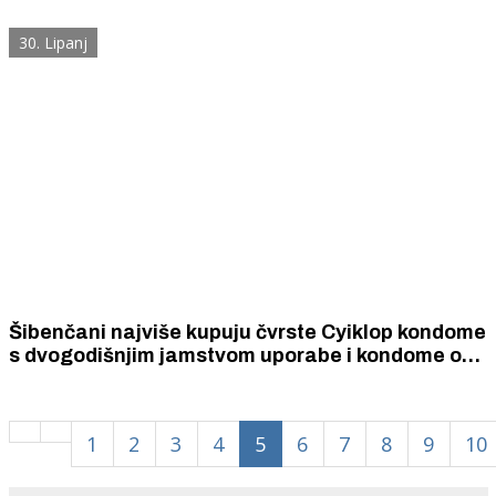
ove baštine Šibenika, Mostara i Kotora
30. Lipanj
Šibenčani najviše kupuju čvrste Cyiklop kondome
s dvogodišnjim jamstvom uporabe i kondome od
ribljeg mjehura za kombinaciju dobre zaštite i
finoće užitka.
1
2
3
4
5
6
7
8
9
10