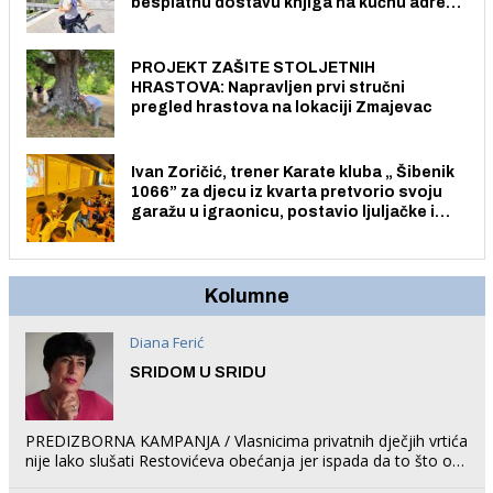
besplatnu dostavu knjiga na kućnu adresu
električnim biciklom.
PROJEKT ZAŠITE STOLJETNIH
HRASTOVA: Napravljen prvi stručni
pregled hrastova na lokaciji Zmajevac
Ivan Zoričić, trener Karate kluba „ Šibenik
1066” za djecu iz kvarta pretvorio svoju
garažu u igraonicu, postavio ljuljačke i
trampolin i organizirao dječje ljetno kino.
Kolumne
Diana Ferić
SRIDOM U SRIDU
PREDIZBORNA KAMPANJA / Vlasnicima privatnih dječjih vrtića
nije lako slušati Restovićeva obećanja jer ispada da to što oni
rade u Šibeniku ne postoji