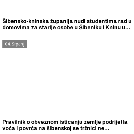
Šibensko-kninska županija nudi studentima rad u
domovima za starije osobe u Šibeniku i Kninu uz
zaradu od 72 eura dnevno.
04. Srpanj
Pravilnik o obveznom isticanju zemlje podrijetla
voća i povrća na šibenskoj se tržnici ne