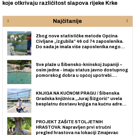
koje otkrivaju različitost slapova rijeke Krke
Najčitanije
Zbog nove statističke metode Općina
Civljane „izgubila” 46 od 74 zaposlenika.
Do sada je imala više zaposlenika nego
radno sposobnih osoba među svojih 170
stanovnika.
Sve plaže u Šibensko-kninskoj županiji –
osim jedne - imaju status javno dostupnog
pomorskog dobra u općoj upotrebi.
Pristup je slobodan i besplatan za sve
građane i posjetitelje.
KNJIGA NA KUĆNOM PRAGU / Šibenska
Gradska knjižnica „Juraj Šižgorić” uvela
besplatnu dostavu knjiga na kućnu adresu
električnim biciklom.
PROJEKT ZAŠITE STOLJETNIH
HRASTOVA: Napravljen prvi stručni
pregled hrastova na lokaciji Zmajevac