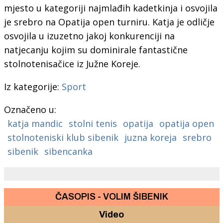
mjesto u kategoriji najmlađih kadetkinja i osvojila
je srebro na Opatija open turniru. Katja je odličje
osvojila u izuzetno jakoj konkurenciji na
natjecanju kojim su dominirale fantastične
stolnotenisačice iz Južne Koreje.
Iz kategorije:
Sport
Označeno u:
katja mandic
stolni tenis
opatija
opatija open
stolnoteniski klub sibenik
juzna koreja
srebro
sibenik
sibencanka
ČASOPIS - VOLIM ŠIBENIK
Video