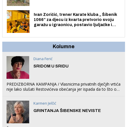
Ivan Zoričić, trener Karate kluba „ Šibenik
1066” za djecu iz kvarta pretvorio svoju
garažu u igraonicu, postavio ljuljačke i
trampolin i organizirao dječje ljetno kino.
Kolumne
Diana Ferić
SRIDOM U SRIDU
PREDIZBORNA KAMPANJA / Vlasnicima privatnih dječjih vrtića
nije lako slušati Restovićeva obećanja jer ispada da to što oni
rade u Šibeniku ne postoji
Karmen Jelčić
GRINTANJA ŠIBENSKE NEVISTE