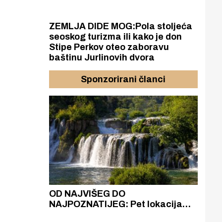
ZEMLJA DIDE MOG:Pola stoljeća
seoskog turizma ili kako je don
Stipe Perkov oteo zaboravu
baštinu Jurlinovih dvora
Sponzorirani članci
azak
OD NAJVIŠEG DO
ZA
zgrađeno
NAJPOZNATIJEG: Pet lokacija
AKA
ru
koje otkrivaju različitost slapova
isku