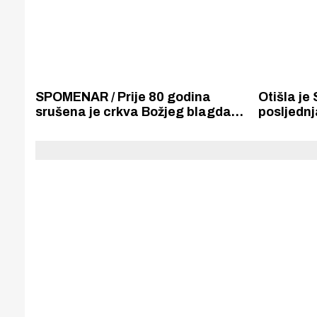
SPOMENAR / Prije 80 godina
Otišla je
srušena je crkva Božjeg blagdana
posljednj
u Docu i zatvorena kapela u
Zlarinu. 
šibenskoj bolnici. Sestre
je prazan
milosrdnice uspjele su spasiti kip
Srca Isusova i sliku sv. Josipa.