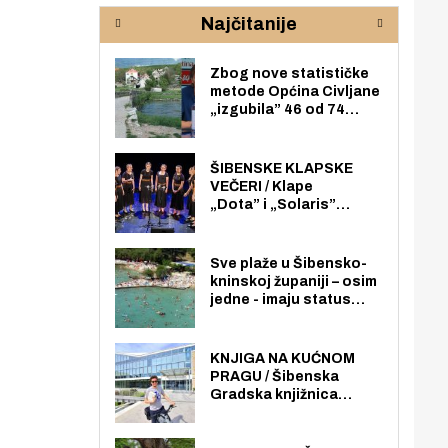
rijeke Krke
sud
Najčitanije
pod
zaj
Zbog nove statističke
metode Općina Civljane
„izgubila” 46 od 74
zaposlenika. Do sada je
imala više zaposlenika
nego radno sposobnih
ŠIBENSKE KLAPSKE
osoba među svojih 170
VEČERI / Klape
stanovnika.
„Dota” i „Solaris”
otvaraju 27. Šibenske
klapske večeri na Maloj
loži
Sve plaže u Šibensko-
kninskoj županiji – osim
jedne - imaju status
javno dostupnog
pomorskog dobra u
općoj upotrebi. Pristup
KNJIGA NA KUĆNOM
je slobodan i besplatan
PRAGU / Šibenska
za sve građane i
Gradska knjižnica
posjetitelje.
„Juraj Šižgorić” uvela
besplatnu dostavu