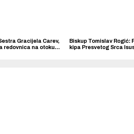
 Sestra Gracijela Carev,
Biskup Tomislav Rogić: 
a redovnica na otoku
kipa Presvetog Srca Isu
Samostan sv. Vinka ostao
šibensku bolnicu nakon 
.
izgnanstva simbol je po
dobra nad zlom i mržnjo