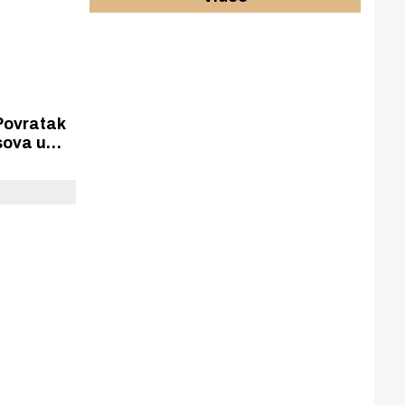
Povratak
sova u
77 godina
bjede
m.