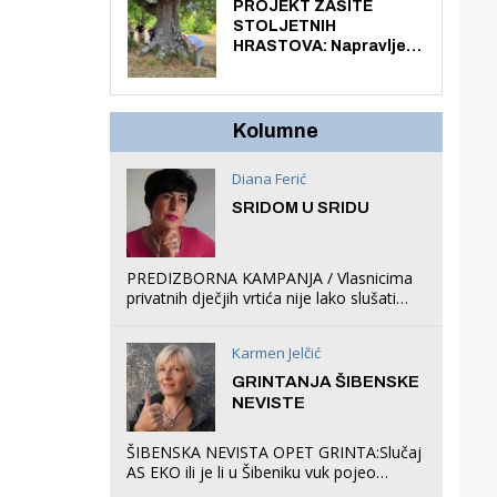
knjiga na kućnu adresu
PROJEKT ZAŠITE
električnim biciklom.
STOLJETNIH
HRASTOVA: Napravljen
prvi stručni pregled
hrastova na lokaciji
Zmajevac
Kolumne
Diana Ferić
SRIDOM U SRIDU
PREDIZBORNA KAMPANJA / Vlasnicima
privatnih dječjih vrtića nije lako slušati
Restovićeva obećanja jer ispada da to
što oni rade u Šibeniku ne postoji
Karmen Jelčić
GRINTANJA ŠIBENSKE
NEVISTE
ŠIBENSKA NEVISTA OPET GRINTA:Slučaj
AS EKO ili je li u Šibeniku vuk pojeo
magare, a profit ljubav prema